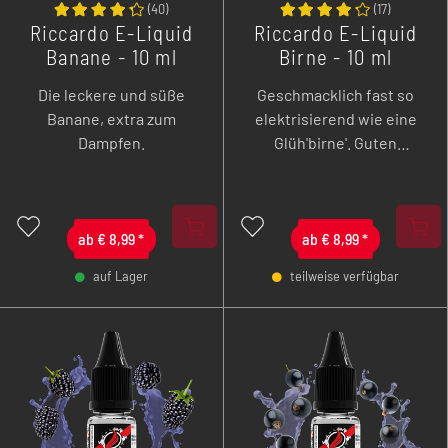
(
40
)
(
17
)
Riccardo E-Liquid
Riccardo E-Liquid
Banane - 10 ml
Birne - 10 ml
Die leckere und süße
Geschmacklich fast so
Banane, extra zum
elektrisierend wie eine
Dampfen.
Glüh'birne'. Guten
Appetit!
ab
€
8,99
*
ab
€
8,99
*
auf Lager
teilweise verfügbar
-
+
-
+