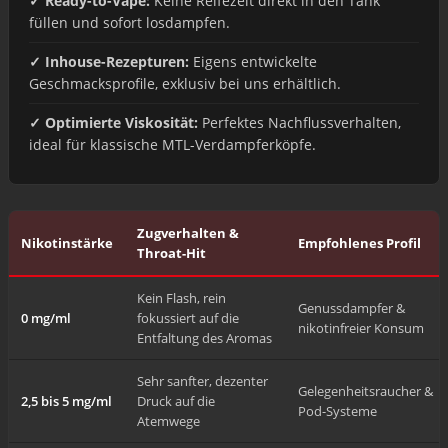
✓ Ready-to-Vape:
Keine Reifezeit direkt in den Tank
füllen und sofort losdampfen.
✓ Inhouse-Rezepturen:
Eigens entwickelte
Geschmacksprofile, exklusiv bei uns erhältlich.
✓ Optimierte Viskosität:
Perfektes Nachflussverhalten,
ideal für klassische MTL-Verdampferköpfe.
Zugverhalten &
Nikotinstärke
Empfohlenes Profil
Throat-Hit
Kein Flash, rein
Genussdampfer &
0 mg/ml
fokussiert auf die
nikotinfreier Konsum
Entfaltung des Aromas
Sehr sanfter, dezenter
Gelegenheitsraucher &
2,5 bis 5 mg/ml
Druck auf die
Pod-Systeme
Atemwege