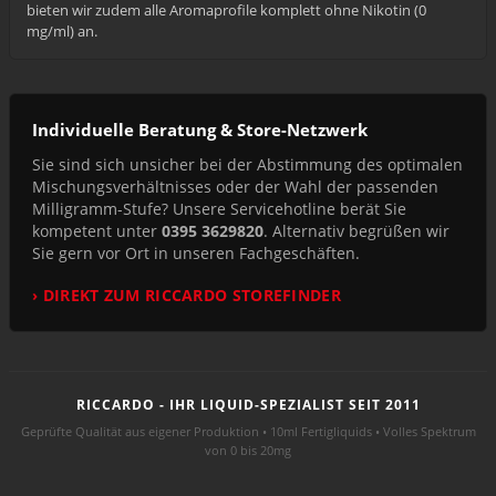
bieten wir zudem alle Aromaprofile komplett ohne Nikotin (0
mg/ml) an.
Individuelle Beratung & Store-Netzwerk
Sie sind sich unsicher bei der Abstimmung des optimalen
Mischungsverhältnisses oder der Wahl der passenden
Milligramm-Stufe? Unsere Servicehotline berät Sie
kompetent unter
0395 3629820
. Alternativ begrüßen wir
Sie gern vor Ort in unseren Fachgeschäften.
› DIREKT ZUM RICCARDO STOREFINDER
RICCARDO - IHR LIQUID-SPEZIALIST SEIT 2011
Geprüfte Qualität aus eigener Produktion • 10ml Fertigliquids • Volles Spektrum
von 0 bis 20mg