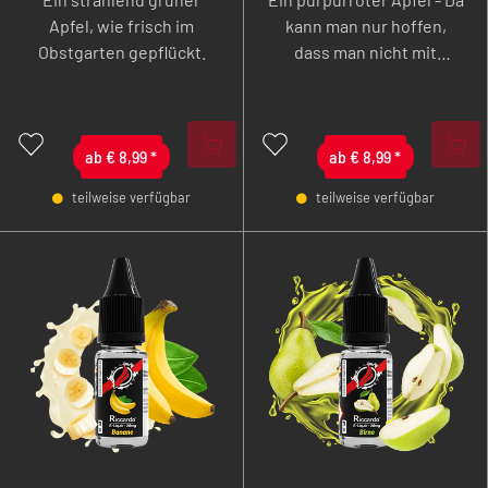
Apfel, wie frisch im
kann man nur hoffen,
Obstgarten gepflückt.
dass man nicht mit
Schneewitchen verwandt
ist.
ab
€
8,99
*
ab
€
8,99
*
teilweise verfügbar
teilweise verfügbar
-
+
-
+