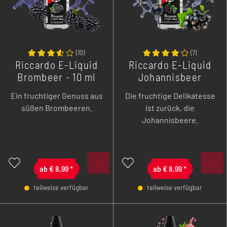
(
10
)
(
7
)
Riccardo E-Liquid
Riccardo E-Liquid
Brombeer - 10 ml
Johannisbeer
Cassis - 10 ml
Ein fruchtiger Genuss aus
Die fruchtige Delikatesse
süßen Brombeeren.
ist zurück, die
Johannisbeere.
ab
€
8,99
*
ab
€
8,99
*
teilweise verfügbar
teilweise verfügbar
-
+
-
+