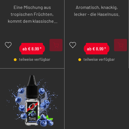
10 ml
Eine Mischung aus
Aromatisch, knackig,
tropischen Früchten,
lecker - die Haselnuss.
kommt dem klassischen
Multisaft sehr nahe.
ab
€
8,99
*
ab
€
8,99
*
teilweise verfügbar
teilweise verfügbar
-
+
-
+