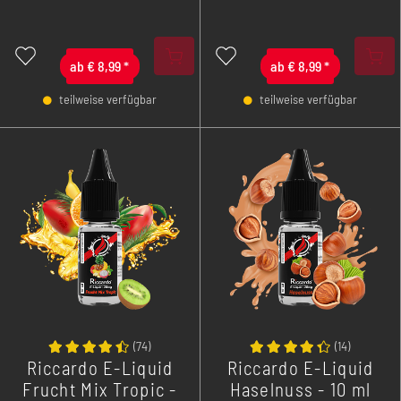
ab
€
8,99
*
ab
€
8,99
*
teilweise verfügbar
teilweise verfügbar
-
+
-
+
(
74
)
(
14
)
Riccardo E-Liquid
Riccardo E-Liquid
Frucht Mix Tropic -
Haselnuss - 10 ml