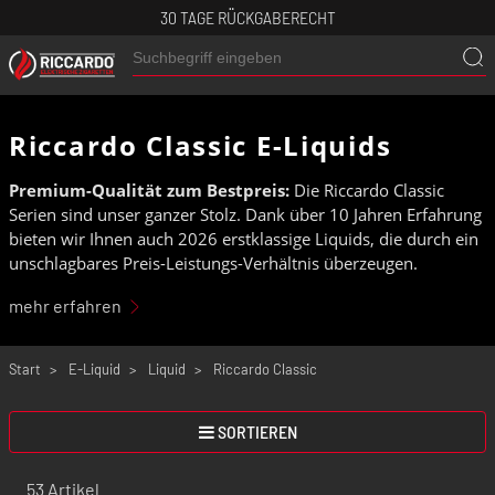
30 TAGE RÜCKGABERECHT
Riccardo Classic E-Liquids
Premium-Qualität zum Bestpreis:
Die Riccardo Classic
Serien sind unser ganzer Stolz. Dank über 10 Jahren Erfahrung
bieten wir Ihnen auch 2026 erstklassige Liquids, die durch ein
unschlagbares Preis-Leistungs-Verhältnis überzeugen.
Entdecken Sie intensiv fruchtige Sorten und süße Highlights
mehr erfahren
der
Trends 2026
. Profitieren Sie von geprüfter Qualität direkt
vom Hersteller und dampfen Sie dauerhaft günstig, ohne auf
Start
E-Liquid
Liquid
Riccardo Classic
Geschmack zu verzichten.
SORTIEREN
53 Artikel