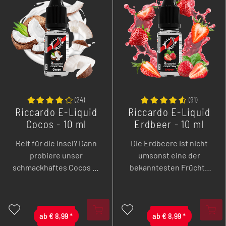
(
24
)
(
91
)
Riccardo E-Liquid
Riccardo E-Liquid
Cocos - 10 ml
Erdbeer - 10 ml
Reif für die Insel? Dann
Die Erdbeere ist nicht
probiere unser
umsonst eine der
schmackhaftes Cocos E-
bekanntesten Früchte
Liquid!
überhaupt, einfach
extrem lecker.
ab
€
8,99
*
ab
€
8,99
*