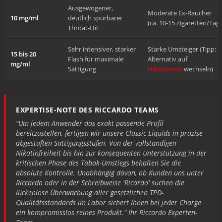
Ausgewogener,
Moderate Ex-Raucher
10 mg/ml
deutlich spürbarer
(ca. 10-15 Zigaretten/Tag)
Throat-Hit
Sehr intensiver, starker
Starke Umsteiger (Tipp:
15 bis 20
Flash für maximale
Alternativ auf
mg/ml
Sättigung
Nikotinsalz
wechseln)
EXPERTISE-NOTE DES RICCARDO TEAMS
"Um jedem Anwender das exakt passende Profil
bereitzustellen, fertigen wir unsere Classic Liquids in präzise
abgestuften Sättigungsstufen. Von der vollständigen
Nikotinfreiheit bis hin zur konsequenten Unterstützung in der
kritischen Phase des Tabak-Umstiegs behalten Sie die
absolute Kontrolle. Unabhängig davon, ob Kunden uns unter
Riccardo oder in der Schreibweise 'Ricardo' suchen die
lückenlose Überwachung aller gesetzlichen TPD-
Qualitätsstandards im Labor sichert Ihnen bei jeder Charge
ein kompromisslos reines Produkt." Ihr Riccardo Experten-