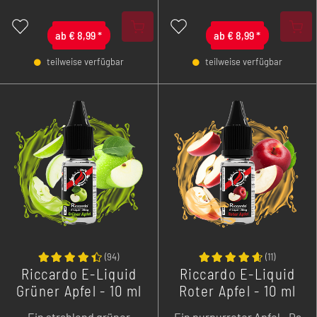
ab
€
8,99
*
ab
€
8,99
*
teilweise verfügbar
teilweise verfügbar
-
+
-
+
(
94
)
(
11
)
Riccardo E-Liquid
Riccardo E-Liquid
Grüner Apfel - 10 ml
Roter Apfel - 10 ml
Ein strahlend grüner
Ein purpurroter Apfel - Da