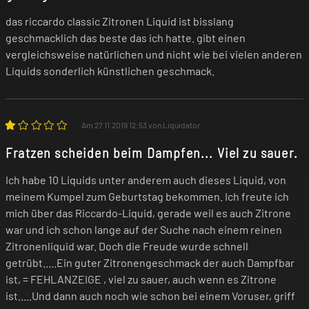
Luftnot und Hustenanfälle auslösen.
das riccardo classic Zitronen Liquid ist bisslang
Verwende das Produkt nicht, wenn eines
geschmacklich das beste das ich hatte. gibt einen
dieser Symptome bei dir auftritt!
vergleichsweise natürlichen und nicht wie bei vielen anderen
Liquids sonderlich künstlichen geschmack.
Falls du allergisch auf einen der Inhaltsstoffe
reagierst, darfst du das Produkt nicht
Am 27.11.2019 12:53 von Liquidator
benutzen! Im Zweifel befragst du vor der
Fratzen scheiden beim Dampfen... Viel zu sauer.
Nutzung deinen Arzt.
Ich habe 10 Liquids unter anderem auch dieses Liquid, von
meinem Kumpel zum Geburtstag bekommen. Ich freute ich
Unsere Produkte sind keine Nikotin-
mich über das Riccardo-Liquid, gerade weil es auch Zitrone
Entwöhnungsmittel! Wenn du dir den
war und ich schon lange auf der Suche nach einem reinen
Nikotin-Konsum abgewöhnen willst,
Zitronenliquid war. Doch die Freude wurde schnell
wendest du dich bitte an deinen Arzt oder
getrübt.....Ein guter Zitronengeschmack der auch Dampfbar
ist, = FEHLANZEIGE , viel zu sauer, auch wenn es Zitrone
Apotheker.
ist.....Und dann auch noch wie schon bei einem Voruser, griff