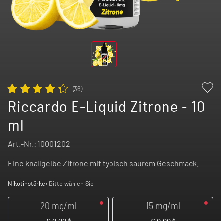
(
36
)
Riccardo E-Liquid Zitrone - 10
ml
Art.-Nr.:
10001202
Eine knallgelbe Zitrone mit typisch saurem Geschmack.
Nikotinstärke:
Bitte wählen Sie
20 mg/ml
15 mg/ml
€
9,99
*
€
9,99
*