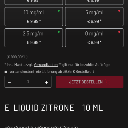
10 mg/ml
5 mg/ml
€
9,99
*
€
9,99
*
2,5 mg/ml
0 mg/ml
€
9,99
*
€
9,99
*
(€ 999,00/1L)
* inkl. Mwst., zzgl.
Versandkosten
** gilt nur für bezahlte Aufträge
versandkostenfreie Lieferung ab 39,95 € Bestellwert
-
+
JETZT BESTELLEN
E-LIQUID ZITRONE - 10 ML
Produced by
Riccardo Classic