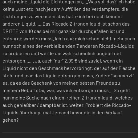
auch meine Liquid die Dichtungen an.....Was soll das? Ich habe
Elektrische Zigaretten sind kein Spielzeug!
keine Lust etc. nach jedem Auffüllen des Verdampfers, die
Bewahre daher das Gerät und die
Dichtungen zu wechseln, das hatte ich bei noch keinem
anderen Liquid......Das Riccado Zitronenliquid ist schon das
Aromaliquids absolut unzugänglich für
DRITTE von 10 das bei mir ganz klar durchgefallen ist und
Kinder auf!
entsorge werden muss. Ich traue mich schon nicht mehr auch
nur noch eines der verbleibenden 7 anderen Riccado-Liquids
zu probieren und werde die wahrscheinlich ungeöffnet
entsorgen....... Ja, auch "nur" 2,99 € sind zuviel, wenn ein
EuH208 enthält (R)-p-Mentha-1,8-dien. Kann
Liquid nicht den Geschmack hervorbringt, der auf der Flasche
steht und man das Liquid entsorgen muss. Zudem "schmerzt"
allergische Reaktionen hervorrufen.
es, da es das Geschenk von meinen besten Freunde zu
meinem Geburtstag war, was ich entsorgen muss....So geht
nun meine Suche nach einem reinen Zitronenliquid, welches
auch genießbar / dampfbar ist, weiter. Probiert die Riccado-
Liquids überhaupt mal Jemand bevor die in den Verkauf
gehen?