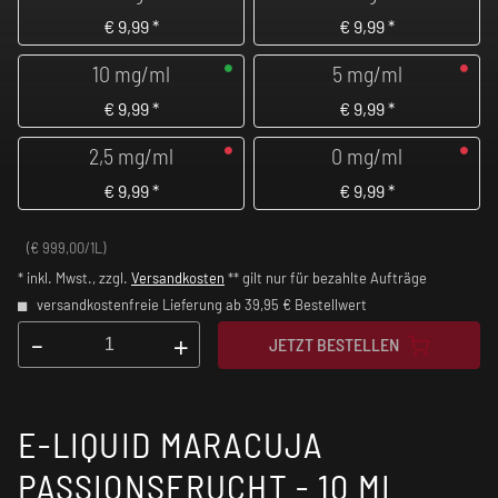
€
9,99
*
€
9,99
*
10 mg/ml
5 mg/ml
€
9,99
*
€
9,99
*
2,5 mg/ml
0 mg/ml
€
9,99
*
€
9,99
*
(€ 999,00/1L)
* inkl. Mwst., zzgl.
Versandkosten
** gilt nur für bezahlte Aufträge
versandkostenfreie Lieferung ab 39,95 € Bestellwert
-
+
JETZT BESTELLEN
E-LIQUID MARACUJA
PASSIONSFRUCHT - 10 ML