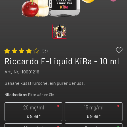
(
53
)
Riccardo E-Liquid KiBa - 10 ml
Art.-Nr.:
10001216
Banane küsst Kirsche, ein purer Genuss.
Nikotinstärke:
Bitte wählen Sie
20 mg/ml
15 mg/ml
€
9,99
*
€
9,99
*