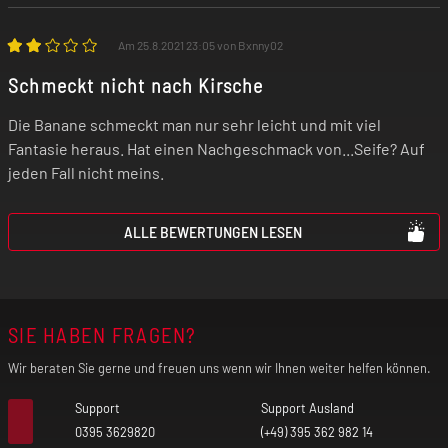
Elektrische Zigaretten sind kein Spielzeug!
Bewahre daher das Gerät und die
Am 25.8.2021 23:05 von Bxnny02
Aromaliquids absolut unzugänglich für
Schmeckt nicht nach Kirsche
Kinder auf!
Die Banane schmeckt man nur sehr leicht und mit viel
Fantasie heraus. Hat einen Nachgeschmack von...Seife? Auf
jeden Fall nicht meins.
ALLE BEWERTUNGEN LESEN
SIE HABEN FRAGEN?
Wir beraten Sie gerne und freuen uns wenn wir Ihnen weiter helfen können.
Support
Support Ausland
0395 3629820
(+49) 395 362 982 14