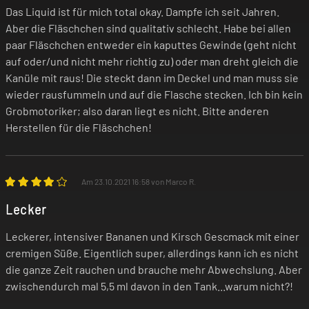
Luftnot und Hustenanfälle auslösen.
Das Liquid ist für mich total okay. Dampfe ich seit Jahren.
Verwende das Produkt nicht, wenn eines
Aber die Fläschchen sind qualitativ schlecht. Habe bei allen
dieser Symptome bei dir auftritt!
paar Fläschchen entweder ein kaputtes Gewinde (geht nicht
auf oder/und nicht mehr richtig zu) oder man dreht gleich die
Kanüle mit raus! Die steckt dann im Deckel und man muss sie
Falls du allergisch auf einen der Inhaltsstoffe
wieder rausfummeln und auf die Flasche stecken. Ich bin kein
reagierst, darfst du das Produkt nicht
Grobmotoriker; also daran liegt es nicht. Bitte anderen
benutzen! Im Zweifel befragst du vor der
Herstellen für die Fläschchen!
Nutzung deinen Arzt.
Am 23.10.2021 16:58 von Marco R.
Unsere Produkte sind keine Nikotin-
Lecker
Entwöhnungsmittel! Wenn du dir den
Nikotin-Konsum abgewöhnen willst,
Leckerer, intensiver Bananen und Kirsch Gescmack mit einer
wendest du dich bitte an deinen Arzt oder
cremigen Süße. Eigentlich super, allerdings kann ich es nicht
die ganze Zeit rauchen und brauche mehr Abwechslung. Aber
Apotheker.
zwischendurch mal 5,5 ml davon in den Tank...warum nicht?!