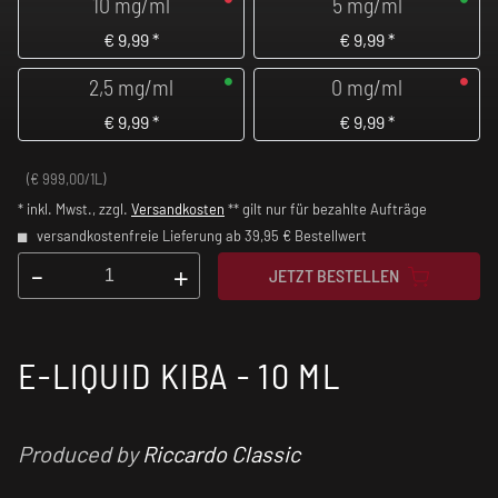
10 mg/ml
5 mg/ml
€
9,99
*
€
9,99
*
2,5 mg/ml
0 mg/ml
€
9,99
*
€
9,99
*
(€ 999,00/1L)
* inkl. Mwst., zzgl.
Versandkosten
** gilt nur für bezahlte Aufträge
versandkostenfreie Lieferung ab 39,95 € Bestellwert
-
+
JETZT BESTELLEN
E-LIQUID KIBA - 10 ML
Produced by
Riccardo Classic