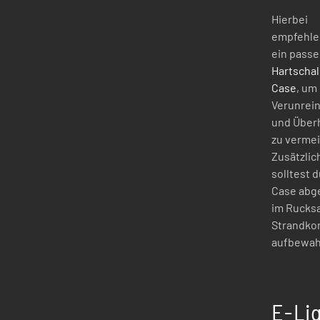
Hierbei
empfehlen
ein pass
Hartscha
Case
, um
Verunrei
und Über
zu verme
Zusätzlic
solltest 
Case abg
im Rucks
Strandko
aufbewah
E-Liq