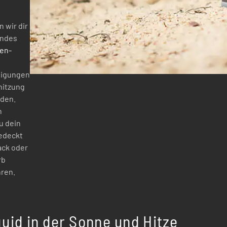
 wir dir
endes
len-
nigungen
hitzung
iden.
h
du dein
edeckt
ack oder
rb
ren.
uid in der Sonne und Hitze