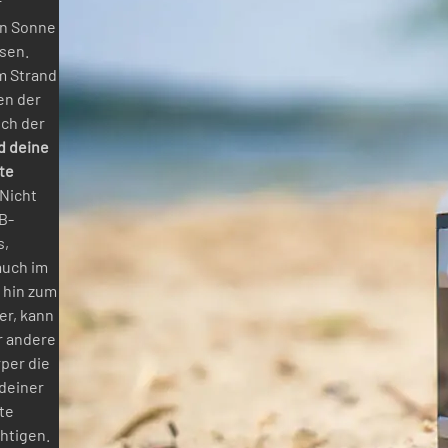
r
en Sonne
ssen.
m Strand
en der
ch der
d deine
te
 Nicht
B-
s,
auch im
 hin zum
er, kann
r andere
per die
deiner
te
htigen.