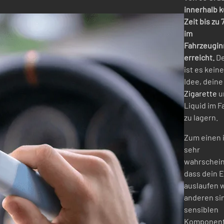
innerhalb k
Zeit bis zu
im
Fahrzeugi
erreicht.
D
ist es kein
Idee, dein
Zigarette
u
Liquid im 
zu lagern.
Zum einen i
sehr
wahrschein
dass dein E
auslaufen 
anderen si
sensiblen
Komponent