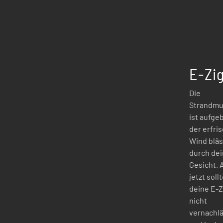
E-Zi
Die
Strandmu
ist aufge
der erfri
Wind bläs
durch dei
Gesicht. 
jetzt soll
deine E-Z
nicht
vernachl