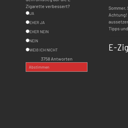
Zigarette verbessert?
Sommer, S
JA
Achtung! 
aussetzen
EHER JA
Tipps und
EHER NEIN
NEIN
E-Zig
WEIß ICH NICHT
3758
Antworten
Abstimmen