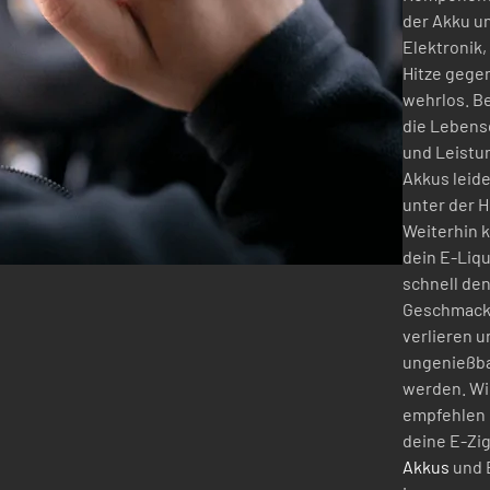
der Akku u
Elektronik,
Hitze gege
wehrlos. B
die Lebens
und Leistu
Akkus leide
unter der H
Weiterhin 
dein E-Liqu
schnell de
Geschmac
verlieren u
ungenießb
werden. Wi
empfehlen 
deine E-Zig
Akkus
und 