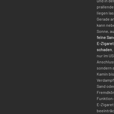
und in de
prallend
liegen la
Gerade a
kann neb
Sonne, au
feine San
E-Zigaret
schaden
.
nur im US
Anschlus
sondern 
Kamin bis
Verdampf
Sand ode
Fremdkör
Funktion 
E-Zigaret
beeinträc