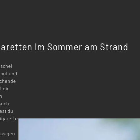
garetten im Sommer am Strand
schel
baut und
schende
t dir
n
Auch
test du
igarette
ässigen