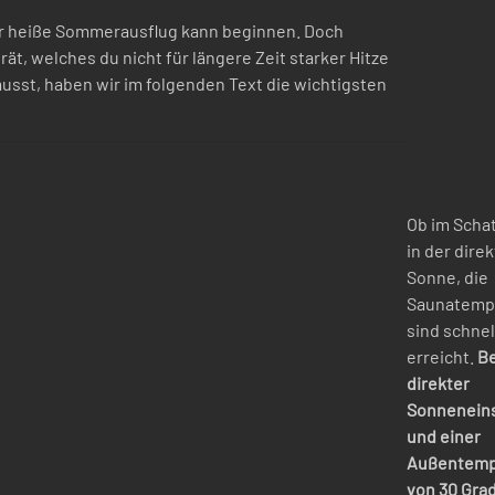
r heiße Sommerausflug kann beginnen. Doch
ät, welches du nicht für längere Zeit starker Hitze
usst, haben wir im folgenden Text die wichtigsten
Ob im Scha
in der dire
Sonne, die
Saunatemp
sind schnel
erreicht.
Be
direkter
Sonneneins
und einer
Außentemp
von 30 Grad