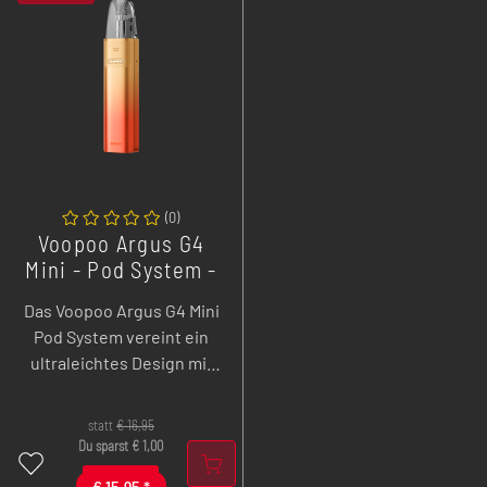
(
0
)
Voopoo Argus G4
Mini - Pod System -
1650 mAh - 3,5 ml
Das Voopoo Argus G4 Mini
Pod System vereint ein
ultraleichtes Design mit
einem beeindruckenden
1650 mAh Akku. Dank der
statt
€
16,95
doppelt verbauten
Du sparst
€
1,00
Heizspulen lässt sich die
€
15,95
*