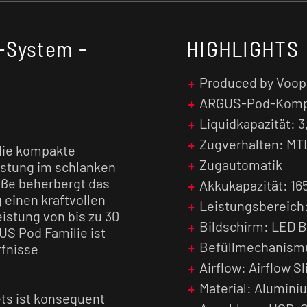
-System -
HIGHLIGHTS
Produced by Voo
ARGUS-Pod-Kompat
Liquidkapazität: 3
Zugverhalten: MT
die kompakte
Zugautomatik
istung im schlanken
aße beherbergt das
Akkukapazität: 1
einen kraftvollen
Leistungsbereich:
istung von bis zu 30
Bildschirm: LED B
US Pod Familie ist
Befüllmechanismus
rfnisse
Airflow: Airflow S
Material: Alumini
ets ist konsequent