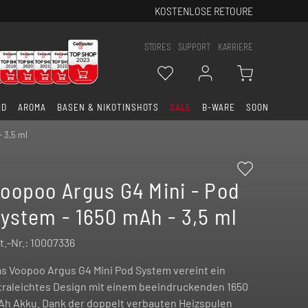
KOSTENLOSE RETOURE
STORES
SUPPORT
KARRIERE
ID
AROMA
BASEN & NIKOTINSHOTS
SALE
B-WARE
SOON
 3,5 ml
oopoo Argus G4 Mini - Pod
ystem - 1650 mAh - 3,5 ml
t.-Nr.:
10007336
s Voopoo Argus G4 Mini Pod System vereint ein
traleichtes Design mit einem beeindruckenden 1650
h Akku. Dank der doppelt verbauten Heizspulen