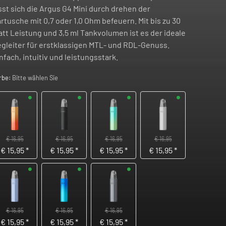
sst sich die Argus G4 Mini durch drehen der
rtusche mit 0,7 oder 1,0 Ohm befeuern. Mit bis zu 30
tt Leistung und 3,5 ml Tankvolumen ist es der ideale
gleiter für erstklassigen MTL- und RDL-Genuss.
nfach, intuitiv und leistungsstark.
rbe:
Bitte wählen Sie
€ 16,95
€ 16,95
€ 16,95
€ 16,95
€
15,95
*
€
15,95
*
€
15,95
*
€
15,95
*
€ 16,95
€ 16,95
€ 16,95
€
15,95
*
€
15,95
*
€
15,95
*