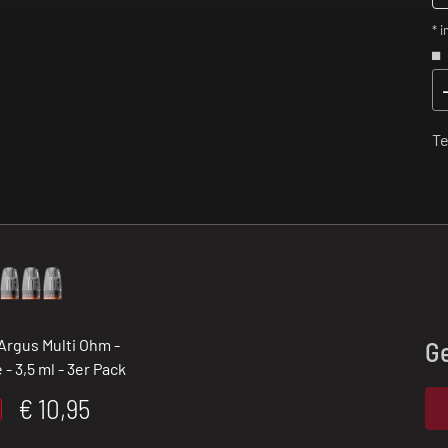
* i
Te
Argus Multi Ohm -
G
 - 3,5 ml - 3er Pack
€ 10,95