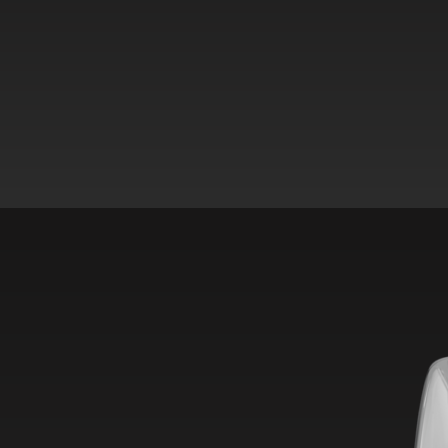
sicher und unkompliziert.
Wer das Voopoo Argus G4 Mini kaufen möch
extrem ausdauerndes und leichtes
Pod Sy
Flexibilität und Performance ohne unnötige