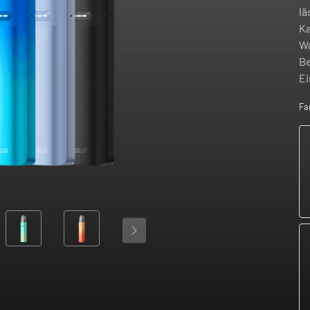
lä
Ka
Wa
Be
Ei
Fa