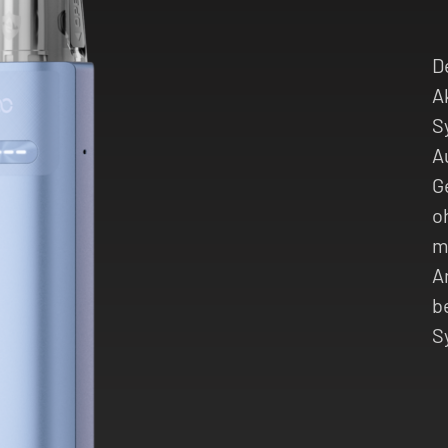
D
A
S
A
G
o
m
A
b
S