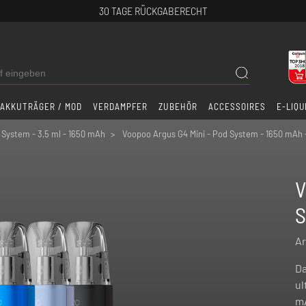
30 TAGE RÜCKGABERECHT
AKKUTRÄGER / MOD
VERDAMPFER
ZUBEHÖR
ACCESSOIRES
E-LIQU
 System - 3,5 ml - 1650 mAh
Voopoo Argus G4 Mini - Pod System - 1650 mAh -
V
S
Ar
Da
ul
mA