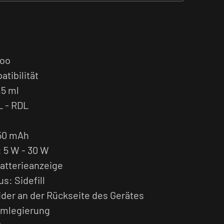
poo
ibilität
,5 ml
L - RDL
650 mAh
 5 W - 30 W
atterieanzeige
: Sidefill
lider an der Rückseite des Gerätes
umlegierung