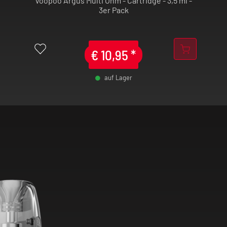
Voopoo Argus Multi Ohm - Cartridge - 3,5 ml -
3er Pack
te, erhält ein
stem
, das
€
10,95
*
n Ballast vereint.
auf Lager
-
+