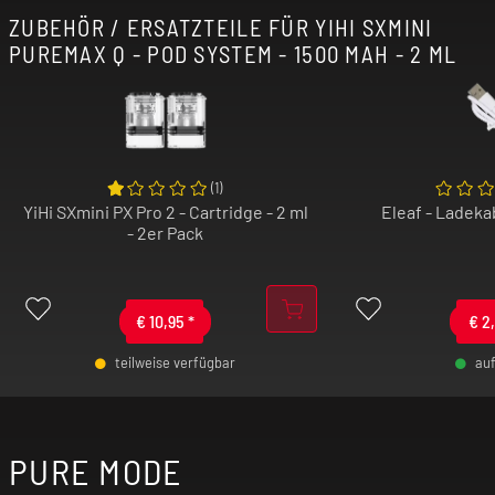
ZUBEHÖR / ERSATZTEILE FÜR YIHI SXMINI
PUREMAX Q - POD SYSTEM - 1500 MAH - 2 ML
(
1
)
YiHi SXmini PX Pro 2 - Cartridge - 2 ml
Eleaf - Ladeka
- 2er Pack
€
10,95
*
€
2
teilweise verfügbar
au
-
+
-
PURE MODE