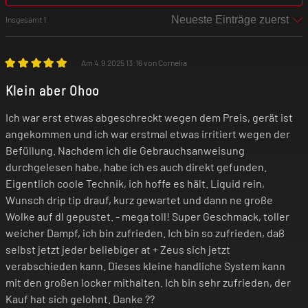
Schnellladefunktion
Insgesamt 1
Verschiedene Designs
Am 4.9.2025 13:16 von Cornelia
4 LEDs zur Anzeige aller Funktionen
Klein aber Ohoo
Ich war erst etwas abgeschreckt wegen dem Preis, gerät ist
Akkukapazität: 1500 mAh
angekommen und ich war erstmal etwas irritiert wegen der
Befüllung. Nachdem ich die Gebrauchsanweisung
durchgelesen habe, habe ich es auch direkt gefunden.
Ladespannung: 5 V
Eigentlich coole Technik, ich hoffe es hält. Liquid rein,
Wunsch drip tip drauf, kurz gewartet und dann ne große
Max. Ladestrom: 2 A
Wolke auf dl gepustet. - mega toll! Super Geschmack, toller
weicher Dampf, ich bin zufrieden. Ich bin so zufrieden, daß
selbst jetzt jeder beliebiger at + Zeus sich jetzt
Anschluss: USB-C
verabschieden kann. Dieses kleine handliche System kann
mit den großen locker mithalten. Ich bin sehr zufrieden, der
Modi: VW
Kauf hat sich gelohnt. Danke ??