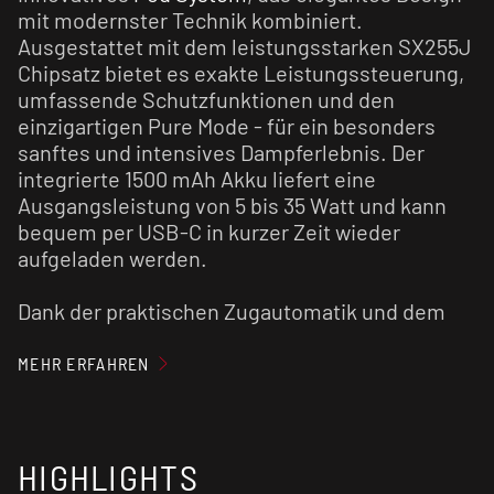
mit modernster Technik kombiniert.
Ausgestattet mit dem leistungsstarken SX255J
Chipsatz bietet es exakte Leistungssteuerung,
umfassende Schutzfunktionen und den
einzigartigen Pure Mode - für ein besonders
sanftes und intensives Dampferlebnis. Der
integrierte 1500 mAh Akku liefert eine
Ausgangsleistung von 5 bis 35 Watt und kann
bequem per USB-C in kurzer Zeit wieder
aufgeladen werden.
Dank der praktischen Zugautomatik und dem
multifunktionalen Feuerbutton ist die
Bedienung einfach und intuitiv. Vier
MEHR ERFAHREN
Leistungsstufen je nach Pod-Widerstand
ermöglichen flexibles Dampfen, egal ob
klassisches MTL oder kräftigeres DL.
HIGHLIGHTS