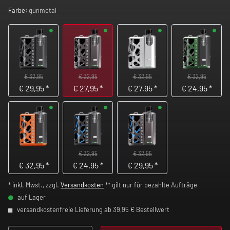
Farbe:
gunmetal
€ 32,95
€ 32,95
€ 32,95
€ 32,95
€
29,95
*
€
27,95
*
€
27,95
*
€
24,95
*
€ 32,95
€ 32,95
€
32,95
*
€
24,95
*
€
29,95
*
* inkl. Mwst., zzgl.
Versandkosten
** gilt nur für bezahlte Aufträge
auf Lager
versandkostenfreie Lieferung ab 39,95 € Bestellwert