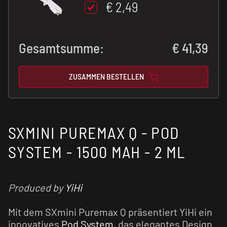
€ 2,49
Gesamtsumme:
€
41,39
ZUSAMMEN BESTELLEN
SXMINI PUREMAX Q - POD
SYSTEM - 1500 MAH - 2 ML
Produced by
YiHi
Mit dem SXmini Puremax Q präsentiert YiHi ein
innovatives
Pod System
, das elegantes Design