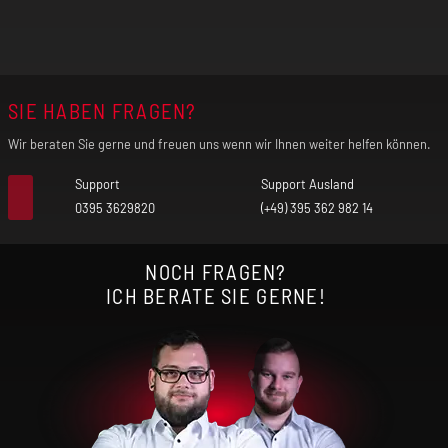
Chipsatz: YiHi SX255J
Schutzfunktionen: Zugdauerbegrenzung,
SIE HABEN FRAGEN?
Niederspannungsschutz, Kurzschlussschutz,
Wir beraten Sie gerne und freuen uns wenn wir Ihnen weiter helfen können.
Überladungsschutz, Schutz vor zu geringem und
Support
Support Ausland
zu hohem Widerstand, Tiefentladungsschutz,
0395 3629820
(+49) 395 362 982 14
Überhitzungsschutz
NOCH FRAGEN?
Zugverhalten: MTL - DL
ICH BERATE SIE GERNE!
Wechselbares Drip-Tip
Zugautomatik