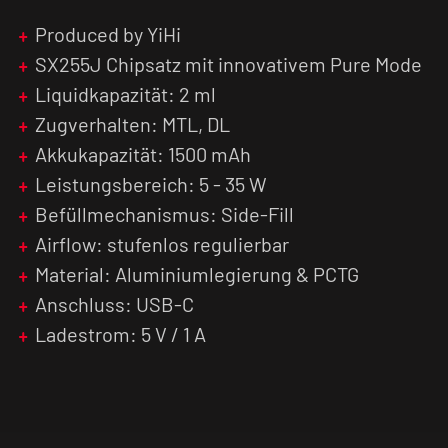
Besonderheiten wie der Anti-Dry-Hit Schutz,
Vibrationshinweise bei niedrigem Liquidstand
Produced by YiHi
und die regulierbare Slider-Airflow machen das
SX255J Chipsatz mit innovativem Pure Mode
Puremax Q zu einem zuverlässigen Begleiter.
Liquidkapazität: 2 ml
Mit 2 ml Tankvolumen, kompatiblen Pods der
PX-Reihe und wechselbaren 510er Drip Tips
Zugverhalten: MTL, DL
bietet es eine hohe Anpassungsfähigkeit für
Akkukapazität: 1500 mAh
individuelle Vorlieben.
Leistungsbereich: 5 - 35 W
Befüllmechanismus: Side-Fill
Kompakt, sicher und leistungsstark - das YiHi
SXmini Puremax Q ist die perfekte Wahl für alle,
Airflow: stufenlos regulierbar
die keine Kompromisse beim Geschmack und
Material: Aluminiumlegierung & PCTG
Komfort eingehen möchten.
Anschluss: USB-C
Ladestrom: 5 V / 1 A