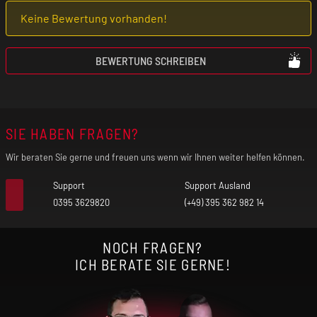
Keine Bewertung vorhanden!
Benutze das Produkt nur mit äußerster
Vorsicht, wenn du an einer
BEWERTUNG SCHREIBEN
Lungenerkrankung (z. B. Asthma, COPD,
Bronchitis, Lungenentzündung) leidest. Der
freigesetzte Nebel kann bei vorgeschädigter
SIE HABEN FRAGEN?
Lunge unter Umständen einen Asthmaanfall,
Luftnot und Hustenanfälle auslösen.
Wir beraten Sie gerne und freuen uns wenn wir Ihnen weiter helfen können.
Verwende das Produkt nicht, wenn eines
Support
Support Ausland
dieser Symptome bei dir auftritt!
0395 3629820
(+49) 395 362 982 14
Falls du allergisch auf einen der Inhaltsstoffe
NOCH FRAGEN?
reagierst, darfst du das Produkt nicht
ICH BERATE SIE GERNE!
benutzen! Im Zweifel befragst du vor der
Nutzung deinen Arzt.