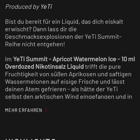
Produced by
YeTi
Bist du bereit für ein Liquid, das dich eiskalt
erwischt? Dann lass dir die
Geschmacksexplosionen der YeTi Summit-
Reihe nicht entgehen!
Im
YeTi Summit - Apricot Watermelon Ice - 10 ml
Overdozed Nikotinsalz Liquid
trifft die pure
Fruchtigkeit von süßen Aprikosen und saftigen
Wassermelonen auf eisige Frische und lässt
deinen Atem gefrieren - als hätte der YeTi
selbst den arktischen Wind eingefangen und in
die Flasche gesperrt.
MEHR ERFAHREN
Traust du dich, dem YeTi in die frostige Wildnis
zu folgen?