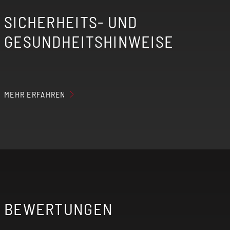
SICHERHEITS- UND
GESUNDHEITSHINWEISE
MEHR ERFAHREN
Der erzeugte Nebel der elektrischen
Zigarette kann Nikotin enthalten, wenn du
entsprechende Aromaliquids verwendest.
Elektrische Zigaretten sind nicht für
Personen unter 18 Jahren, Nichtraucher,
Schwangere, stillende Mütter und Personen
BEWERTUNGEN
mit Herz-Kreislauf-Erkrankungen
(kardiovaskuläre Erkrankungen) geeignet!