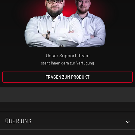
Unsere Produkte sind keine Nikotin-
Entwöhnungsmittel! Wenn du dir den
Nikotin-Konsum abgewöhnen willst,
wendest du dich bitte an deinen Arzt oder
Apotheker.
Unser Support-Team
steht Ihnen gern zur Verfügung
Elektrische Zigaretten sind kein Spielzeug!
Bewahre daher das Gerät und die
FRAGEN ZUM PRODUKT
Aromaliquids absolut unzugänglich für
Kinder auf!
ÜBER UNS