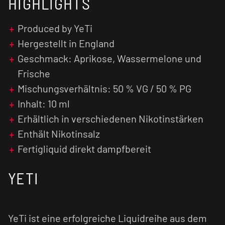
HIGHLIGHTS
Dieses
E-Liquid
ist fertig angemischt und
vorgereift. Du kannst es direkt in deinem
E-
Zigaretten-Set
oder
Pod System
verwenden.
Produced by YeTi
Hergestellt in England
Für ein optimales Geschmackserlebnis
Geschmack: Aprikose, Wassermelone und
empfehlen wir den
Verdampfer
vorab zu
Frische
reinigen und den Verdampferkopf ggf. zu
tauschen.
Mischungsverhältnis: 50 % VG / 50 % PG
Inhalt: 10 ml
Nikotinsalz Liquids sind im Vergleich zu
Erhältlich in verschiedenen Nikotinstärken
normalen nikotinhaltigen E-Liquids weniger
Enthält Nikotinsalz
kratzig und verursachen einen geringen Flash
(Throat Hit). Zusätzlich wird das Nikotinsalz
Fertigliquid direkt dampfbereit
schneller vom menschlichen Organismus
verarbeitet, was zu einer früheren
YETI
Nikotinsättigung führt.
YeTi ist eine erfolgreiche Liquidreihe aus dem