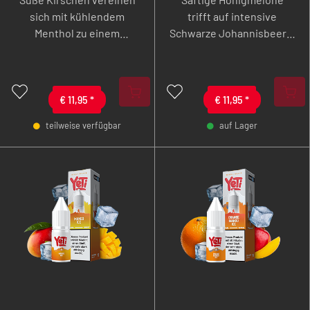
Nikotinsalz Liquid
10 ml Overdozed
sich mit kühlendem
trifft auf intensive
Nikotinsalz Liquid
Menthol zu einem
Schwarze Johannisbeere,
erfrischenden
die mit belebender
Geschmackserlebnis.
Frische abgerundet wird.
€
11,95
*
€
11,95
*
teilweise verfügbar
auf Lager
-
+
-
+