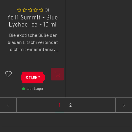
(
0
)
YeTi Summit - Blue
Lychee Ice - 10 ml
Overdozed
Die exotische Süße der
Nikotinsalz Liquid
blauen Litschi verbindet
sich mit einer intensiv
ausgeprägten Eisnote zu
einem erfrischenden
Geschmackserlebnis, das
fruchtige Eleganz mit
€
11,95
*
kraftvoller Kühle in
auf Lager
perfekter Balance
-
+
vereint.
1
2