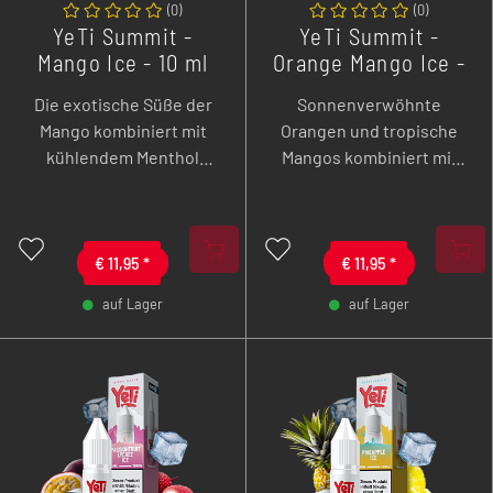
(
0
)
(
0
)
YeTi Summit -
YeTi Summit -
Mango Ice - 10 ml
Orange Mango Ice -
Overdozed
10 ml Overdozed
Die exotische Süße der
Sonnenverwöhnte
Nikotinsalz Liquid
Nikotinsalz Liquid
Mango kombiniert mit
Orangen und tropische
kühlendem Menthol
Mangos kombiniert mit
schafft ein erfrischendes
kühlendem Menthol
Geschmackserlebnis, das
sorgen für puren
fruchtige Intensität und
Dampfgenuss.
belebende Frische
€
11,95
*
€
11,95
*
perfekt vereint.
auf Lager
auf Lager
-
+
-
+