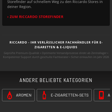
Storefinder auf schnellem Weg zu den Riccardo Stores in
deiner Region.
› ZUM RICCARDO STOREFINDER
RICCARDO - IHR VERLÄSSLICHER FACHHÄNDLER FÜR E-
ZIGARETTEN & E-LIQUIDS
Geprüfte Premium-Qualität • Optimierte Versandprozesse direkt ab Zentrallager •
Kompetenter Support durch geschulte Fachberater • Sicher einkaufen im Jahr 2026
ANDERE BELIEBTE KATEGORIEN
AROMEN
E-ZIGARETTEN-SETS
A