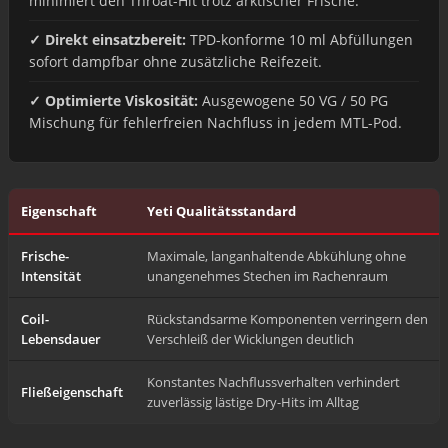
minimiert den Throat-Hit trotz arktischer Frische.
✓ Direkt einsatzbereit:
TPD-konforme 10 ml Abfüllungen
sofort dampfbar ohne zusätzliche Reifezeit.
✓ Optimierte Viskosität:
Ausgewogene 50 VG / 50 PG
Mischung für fehlerfreien Nachfluss in jedem MTL-Pod.
Eigenschaft
Yeti Qualitätsstandard
Frische-
Maximale, langanhaltende Abkühlung ohne
Intensität
unangenehmes Stechen im Rachenraum
Coil-
Rückstandsarme Komponenten verringern den
Lebensdauer
Verschleiß der Wicklungen deutlich
Konstantes Nachflussverhalten verhindert
Fließeigenschaft
zuverlässig lästige Dry-Hits im Alltag