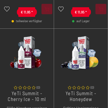
Portion Frische.
€
11,95
*
€
11,95
*
teilweise verfügbar
auf Lager
-
+
-
+
(
0
)
(
0
)
YeTi Summit -
YeTi Summit -
Cherry Ice - 10 ml
Honeydew
Overdozed
Blackcurrant Ice -
Süße Kirschen vereinen
Saftige Honigmelone