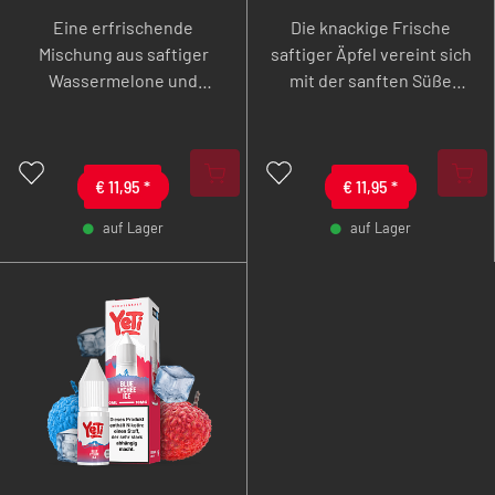
ml Overdozed
Overdozed
Eine erfrischende
Die knackige Frische
Nikotinsalz Liquid
Nikotinsalz Liquid
Mischung aus saftiger
saftiger Äpfel vereint sich
Wassermelone und
mit der sanften Süße
kühlendem Menthol.
reifer Pfirsiche und einer
belebenden Kühlenote zu
einem harmonischen
€
11,95
*
Geschmackserlebnis, das
€
11,95
*
fruchtige Leichtigkeit mit
auf Lager
auf Lager
erfrischender Klarheit
-
+
-
+
verbindet.