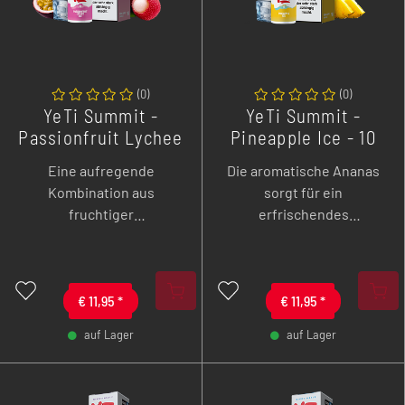
(
0
)
(
0
)
YeTi Summit -
YeTi Summit -
Passionfruit Lychee
Pineapple Ice - 10
Ice - 10 ml
ml Overdozed
Eine aufregende
Die aromatische Ananas
Overdozed
Nikotinsalz Liquid
Kombination aus
sorgt für ein
Nikotinsalz Liquid
fruchtiger
erfrischendes
Passionsfrucht, süßer
Geschmackserlebnis, das
Litschi und arktischer
an tropische Strände und
Frische.
sonnige Tage erinnert.
€
11,95
*
€
11,95
*
auf Lager
auf Lager
-
+
-
+