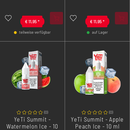
Kirschen und sauren
Frische.
Himbeeren wird durch
kühlendes Menthol
ergänzt und sorgt für ein
€
11,95
*
€
11,95
*
erfrischendes
teilweise verfügbar
auf Lager
Geschmackserlebnis.
-
+
-
+
(
0
)
(
0
)
YeTi Summit -
YeTi Summit - Apple
Watermelon Ice - 10
Peach Ice - 10 ml