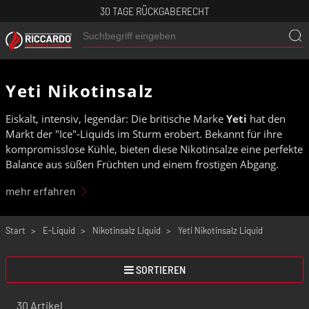
30 TAGE RÜCKGABERECHT
Yeti Nikotinsalz
Eiskalt, intensiv, legendär: Die britische Marke
Yeti
hat den
Markt der "Ice"-Liquids im Sturm erobert. Bekannt für ihre
kompromisslose Kühle, bieten diese Nikotinsalze eine perfekte
Balance aus süßen Früchten und einem frostigen Abgang.
Speziell entwickelt für Pod-Systeme, garantieren die
Yeti
mehr erfahren
Highlights 2026
ein sanftes Dampferlebnis ohne Kratzen,
aber mit maximalem Impact. Erhältlich bei Riccardo in 10
Start
E-Liquid
Nikotinsalz Liquid
Yeti Nikotinsalz Liquid
mg/ml und 20 mg/ml zum Bestpreis für alle, die das eiskalte
Extra suchen.
SORTIEREN
30 Artikel