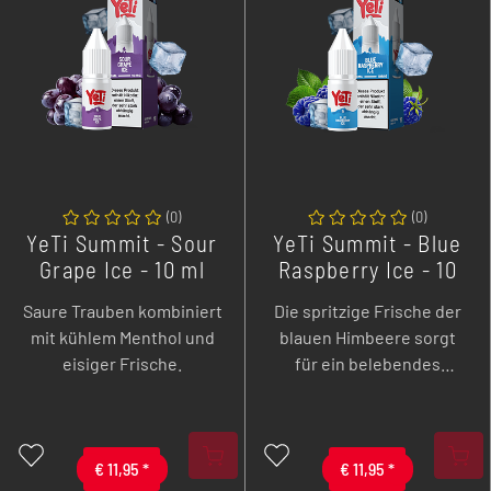
(
0
)
(
0
)
YeTi Summit - Sour
YeTi Summit - Blue
Grape Ice - 10 ml
Raspberry Ice - 10
Overdozed
ml Overdozed
Saure Trauben kombiniert
Die spritzige Frische der
Nikotinsalz Liquid
Nikotinsalz Liquid
mit kühlem Menthol und
blauen Himbeere sorgt
eisiger Frische.
für ein belebendes
Geschmackserlebnis.
€
11,95
*
€
11,95
*