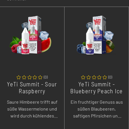
(
0
)
(
0
)
YeTi Summit - Sour
YeTi Summit -
Raspberry
Blueberry Peach Ice
Watermelon Ice - 10
- 10 ml Overdozed
Saure Himbeere trifft auf
Ein fruchtiger Genuss aus
ml Overdozed
Nikotinsalz Liquid
süße Wassermelone und
süßen Blaubeeren,
Nikotinsalz Liquid
wird durch kühlendes
saftigen Pfirsichen und
Menthol perfekt ergänzt.
einer großzügigen