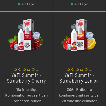
auf Lager
auf Lager
-
+
-
+
(
0
)
(
0
)
YeTi Summit -
YeTi Summit -
Strawberry Cherry
Strawberry Lemon
Raspberry Ice - 10
Ice - 10 ml
Die fruchtige
Süße Erdbeere
ml Overdozed
Overdozed
Kombination aus saftigen
kombiniert mit spritziger
Nikotinsalz Liquid
Nikotinsalz Liquid
Erdbeeren, süßen
Zitrone und eiskalter