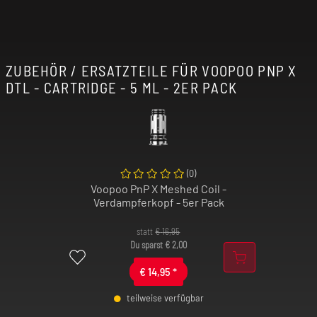
ZUBEHÖR / ERSATZTEILE FÜR VOOPOO PNP X
DTL - CARTRIDGE - 5 ML - 2ER PACK
(
0
)
Voopoo PnP X Meshed Coil -
Verdampferkopf - 5er Pack
statt
€
16,95
Du sparst
€
2,00
€
14,95
*
teilweise verfügbar