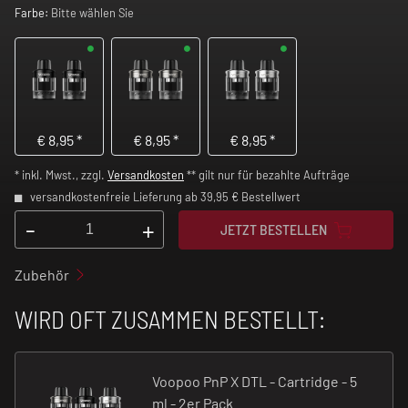
Farbe:
Bitte wählen Sie
€
8,95
*
€
8,95
*
€
8,95
*
* inkl. Mwst., zzgl.
Versandkosten
** gilt nur für bezahlte Aufträge
versandkostenfreie Lieferung ab 39,95 € Bestellwert
-
+
JETZT BESTELLEN
Zubehör
WIRD OFT ZUSAMMEN BESTELLT:
Voopoo PnP X DTL - Cartridge - 5
ml - 2er Pack