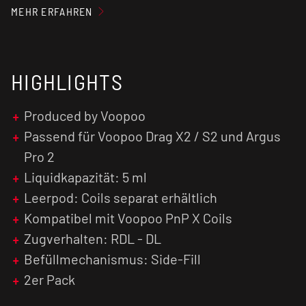
Ein Muss für alle DL-Liebhaber!
MEHR ERFAHREN
HIGHLIGHTS
Produced by Voopoo
Passend für Voopoo Drag X2 / S2 und Argus
Pro 2
Liquidkapazität: 5 ml
Leerpod: Coils separat erhältlich
Kompatibel mit Voopoo PnP X Coils
Zugverhalten: RDL - DL
Befüllmechanismus: Side-Fill
2er Pack