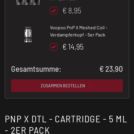
€ 8,95
Voopoo PnP X Meshed Coil -
Verdampferkopf - 5er Pack
€ 14,95
Gesamtsumme:
€
23,90
ZUSAMMEN BESTELLEN
PNP X DTL - CARTRIDGE - 5 ML
- 2ER PACK