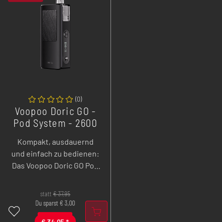
(
0
)
Voopoo Doric GO -
Pod System - 2600
mAh - 5 ml
Kompakt, ausdauernd
und einfach zu bedienen:
Das Voopoo Doric GO Pod
System überzeugt mit
2600 mAh Akku,
statt
€
37,95
Zugautomatik und Smart-
Du sparst
€
3,00
VW Modus für ein
€
34,95
*