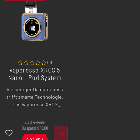
(
0
)
Vaporesso XROS 5
Nano - Pod System
- 1600 mAh - 3ml
Vielseitiger Dampfgenuss
trifft smarte Technologie.
Das Vaporesso XROS
Nano 5 Pod System
beeindruckt mit starkem
statt
€
34,95
1600 mAh Akku,
Du sparst
€
10,00
intuitivem Touchdisplay
€
24,95
*