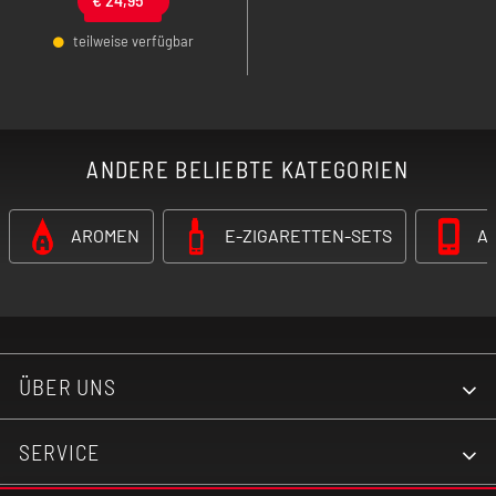
und flexibel einstellbarer
Airflow - ideal für alle, die
teilweise verfügbar
von MTL bis DL
-
+
komfortabel, modern und
stilvoll dampfen möchten.
ANDERE BELIEBTE KATEGORIEN
AROMEN
E-ZIGARETTEN-SETS
A
ÜBER UNS
SERVICE