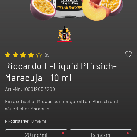
(
15
)
Riccardo E-Liquid Pfirsich-
Maracuja - 10 ml
Art.-Nr.:
10001205.3200
Ein exotischer Mix aus sonnengereiftem Pfirisch und
säuerlicher Maracuja.
Nikotinstärke:
10 mg/ml
20 mg/ml
15 mg/ml