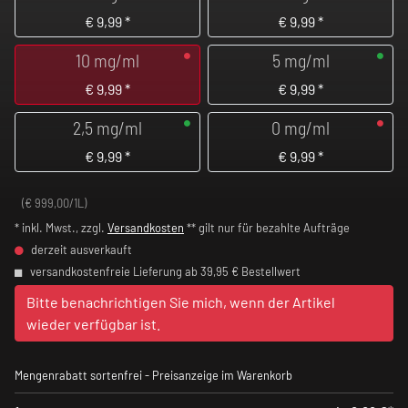
€
9,99
*
€
9,99
*
10 mg/ml
5 mg/ml
€
9,99
*
€
9,99
*
2,5 mg/ml
0 mg/ml
€
9,99
*
€
9,99
*
(€ 999,00/1L)
* inkl. Mwst., zzgl.
Versandkosten
** gilt nur für bezahlte Aufträge
derzeit ausverkauft
versandkostenfreie Lieferung ab 39,95 € Bestellwert
Bitte benachrichtigen Sie mich, wenn der Artikel
wieder verfügbar ist.
Mengenrabatt sortenfrei - Preisanzeige im Warenkorb