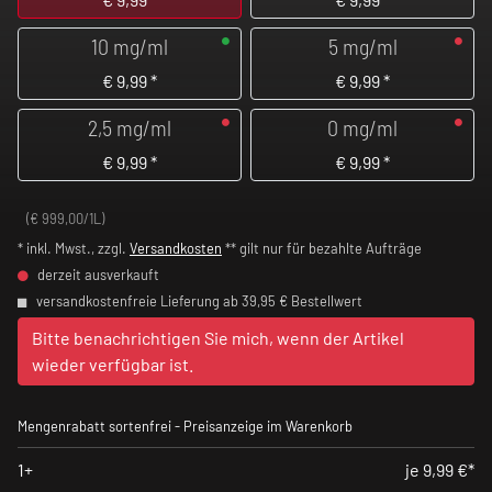
10 mg/ml
5 mg/ml
€
9,99
*
€
9,99
*
2,5 mg/ml
0 mg/ml
€
9,99
*
€
9,99
*
(€ 999,00/1L)
* inkl. Mwst., zzgl.
Versandkosten
** gilt nur für bezahlte Aufträge
derzeit ausverkauft
versandkostenfreie Lieferung ab 39,95 € Bestellwert
Bitte benachrichtigen Sie mich, wenn der Artikel
wieder verfügbar ist.
Mengenrabatt sortenfrei - Preisanzeige im Warenkorb
1+
je 9,99 €*