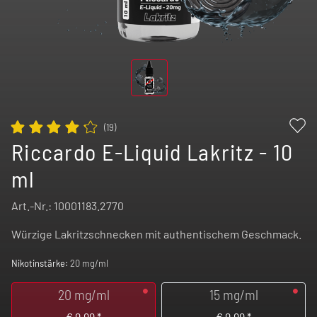
(
19
)
Riccardo E-Liquid Lakritz - 10
ml
Art.-Nr.:
10001183.2770
Würzige Lakritzschnecken mit authentischem Geschmack.
Nikotinstärke:
20 mg/ml
20 mg/ml
15 mg/ml
€
9,99
*
€
9,99
*