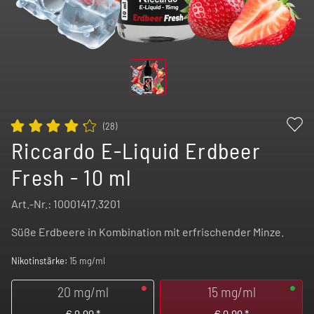
(
28
)
Riccardo E-Liquid Erdbeer
Fresh - 10 ml
Art.-Nr.:
10001417.3201
Süße Erdbeere in Kombination mit erfrischender Minze.
Nikotinstärke:
15 mg/ml
20 mg/ml
15 mg/ml
€
9,99
*
€
9,99
*