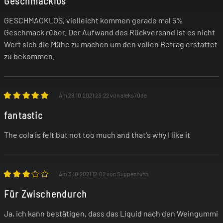
Geschmacklos
Luftnot und Hustenanfälle auslösen.
GESCHMACKLOS, vielleicht kommen gerade mal 5%
Verwende das Produkt nicht, wenn eines
Geschmack rüber. Der Aufwand des Rückversand ist es nicht
dieser Symptome bei dir auftritt!
Wert sich die Mühe zu machen um den vollen Betrag erstattet
zu bekommen.
Falls du allergisch auf einen der Inhaltsstoffe
reagierst, darfst du das Produkt nicht
Am 28.10.2021 23:22 von aleks70de
benutzen! Im Zweifel befragst du vor der
fantastic
Nutzung deinen Arzt.
The cola is felt but not too much and that's why I like it
Unsere Produkte sind keine Nikotin-
Entwöhnungsmittel! Wenn du dir den
Am 3.10.2021 12:02 von Suppenhuhn
Nikotin-Konsum abgewöhnen willst,
Für Zwischendurch
wendest du dich bitte an deinen Arzt oder
Apotheker.
Ja, ich kann bestätigen, dass das Liquid nach den Weingummi