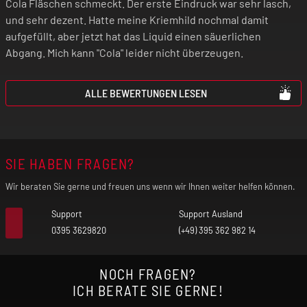
Cola Fläschen schmeckt. Der erste Eindruck war sehr lasch,
und sehr dezent. Hatte meine Kriemhild nochmal damit
Elektrische Zigaretten sind kein Spielzeug!
aufgefüllt, aber jetzt hat das Liquid einen säuerlichen
Bewahre daher das Gerät und die
Abgang. Mich kann "Cola" leider nicht überzeugen.
Aromaliquids absolut unzugänglich für
Kinder auf!
ALLE BEWERTUNGEN LESEN
SIE HABEN FRAGEN?
Wir beraten Sie gerne und freuen uns wenn wir Ihnen weiter helfen können.
Support
Support Ausland
0395 3629820
(+49) 395 362 982 14
NOCH FRAGEN?
ICH BERATE SIE GERNE!