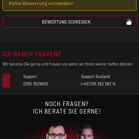
Keine Bewertung vorhanden!
Mit einem 0.56" TFT-Farbbildschirm
BEWERTUNG SCHREIBEN
Akkukapazität: 1300 mAh
SIE HABEN FRAGEN?
Widerstandsbereich: 0,30 bis 3,0 Ohm
Ladespannung: 5 V
Wir beraten Sie gerne und freuen uns wenn wir Ihnen weiter helfen können.
Support
Support Ausland
Max. Ladestrom: 2 A
0395 3629820
(+49) 395 362 982 14
Anschluss: USB-C
NOCH FRAGEN?
ICH BERATE SIE GERNE!
Modi: VW
Schutzfunktionen: Abschaltautomatik,