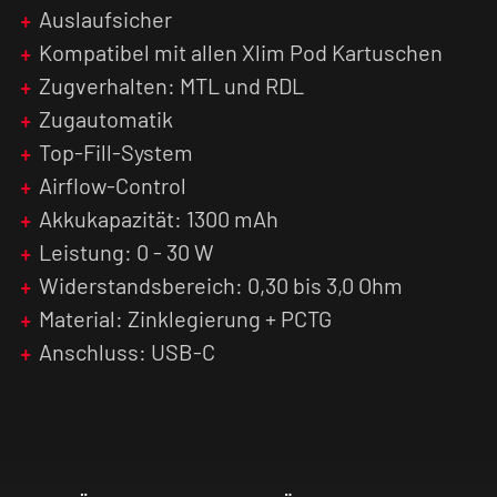
multifunktional und bietet eine einfache
Auslaufsicher
Bedienung:
Kompatibel mit allen Xlim Pod Kartuschen
Zugverhalten: MTL und RDL
Ein- ausschalten: 5 Mal innerhalb von 2
Zugautomatik
Sekunden drücken
Top-Fill-System
Bedienungsanleitung: Tasten lange gedrückt
Airflow-Control
halten
Akkukapazität: 1300 mAh
Leistung: 0 - 30 W
Leistung anpassen: 3 Mal innerhalb von 2
Sekunden drücken
Widerstandsbereich: 0,30 bis 3,0 Ohm
Material: Zinklegierung + PCTG
Zugzähler zurücksetzen: 7 Mal innerhalb von
Anschluss: USB-C
2,5 Sekunden drücken
Animation wechseln: Doppelklick