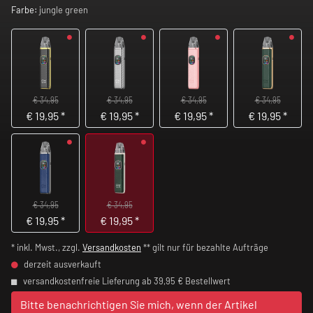
Farbe:
jungle green
€ 34,95
€ 34,95
€ 34,95
€ 34,95
€
19,95
*
€
19,95
*
€
19,95
*
€
19,95
*
€ 34,95
€ 34,95
€
19,95
*
€
19,95
*
* inkl. Mwst., zzgl.
Versandkosten
** gilt nur für bezahlte Aufträge
derzeit ausverkauft
versandkostenfreie Lieferung ab 39,95 € Bestellwert
Bitte benachrichtigen Sie mich, wenn der Artikel