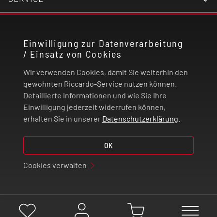
Material: PCTG
KONTAKT
Xlim Top Fill Pod-Kartusche 0,6 Ohm
Einwilligung zur Datenverarbeitung
/ Einsatz von Cookies
RECHTLICHES
Xlim Top Fill Pod-Kartusche 0,8 Ohm
Wir verwenden Cookies, damit Sie weiterhin den
ZAHLUNG UND VERSAND
gewohnten Riccardo-Service nutzen können.
Detaillierte Informationen und wie Sie Ihre
Einwilligung jederzeit widerrufen können,
VERTRAG WIDERRUFEN
erhalten Sie in unserer
Datenschutzerklärung
.
© 2026 | Riccardo Onlinestore GmbH
OK
Cookies verwalten