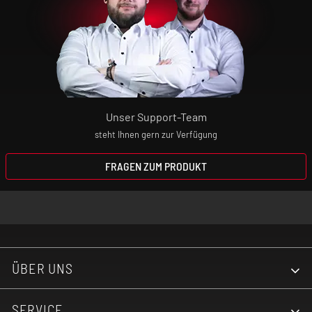
Kurzschlussschutz, Überhitzungsschutz,
Tiefenentladungsschutz und Überladungsschutz
Unser Support-Team
OXVA Xlim Top Fill Cartridge
steht Ihnen gern zur Verfügung
FRAGEN ZUM PRODUKT
Liquidkapazität: 2 ml
Zugverhalten: MTL und RDL
ÜBER UNS
Befüllsystem: Top-Fill-System
SERVICE