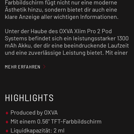
Farbbildschirm fügt nicht nur eine moderne
Ästhetik hinzu, sondern bietet dir auch eine
klare Anzeige aller wichtigen Informationen.
Unter der Haube des OXVA Xlim Pro 2 Pod
Systems befindet sich ein leistungsstarker 1300
mAh Akku, der dir eine beeindruckende Laufzeit
und eine zuverlässige Leistung bietet. Mit einer
Leistung von bis zu 30 Watt und einem
Widerstandsbereich von 0,30 bis 3,0 Ohm,
MEHR ERFAHREN
eignet sich das Gerät sowohl für MTL (Mouth-to-
Lung) als auch zum RDL (Restricted Direct Lung)
Dampfen. Dank des Top-Fill-Systems ist das
HIGHLIGHTS
Nachfüllen der
Pod-Kartusche
mit einer
Kapazität von 2 ml sehr einfach, während die
Zugautomatik das Dampfen für dich noch
Produced by OXVA
angenehmer macht.
Mit einem 0.56" TFT-Farbbildschirm
Liquidkapazität: 2 ml
Der Feuertaster des OXVA Xlim Pro 2 ist