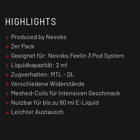
Befüllung erfolgt sauber und schnell über das
integrierte Top-Fill-System.
HIGHLIGHTS
Die Cartridges sind in folgenden Varianten
erhältlich:
Produced by Nevoks
2er Pack
0,4 Ohm = 25 - 35 Watt
Geeignet für: Nevoks Feelin 3 Pod System
0,6 Ohm = 18 - 25 Watt
Liquidkapazität: 2 ml
Zugverhalten: MTL - DL
0,8 Ohm = 13 - 18 Watt
Verschiedene Widerstände
Meshed-Coils für intensiven Geschmack
1,0 Ohm = 10 - 13 Watt
Nutzbar für bis zu 60 ml E-Liquid
Leichter Austausch
Worauf wartest du noch?