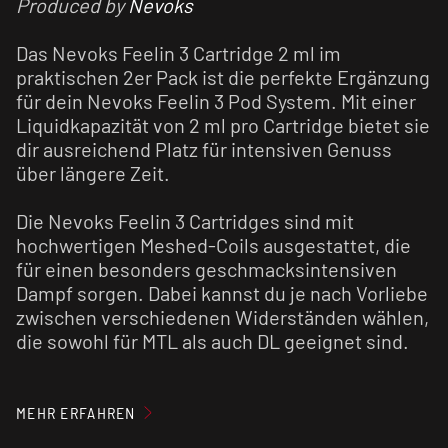
Produced by
Nevoks
Das Nevoks Feelin 3 Cartridge 2 ml im
praktischen 2er Pack ist die perfekte Ergänzung
für dein Nevoks Feelin 3 Pod System. Mit einer
Liquidkapazität von 2 ml pro Cartridge bietet sie
dir ausreichend Platz für intensiven Genuss
über längere Zeit.
Die Nevoks Feelin 3 Cartridges sind mit
hochwertigen Meshed-Coils ausgestattet, die
für einen besonders geschmacksintensiven
Dampf sorgen. Dabei kannst du je nach Vorliebe
zwischen verschiedenen Widerständen wählen,
die sowohl für MTL als auch DL geeignet sind.
Laut Hersteller können die Nevoks Feelin 3
Cartridges für bis zu 60 ml
E-Liquid
verwendet
MEHR ERFAHREN
werden, bevor ein Austausch notwendig ist. Die