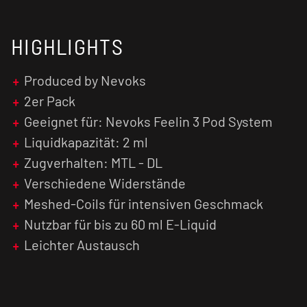
Befüllung erfolgt sauber und schnell über das
integrierte Top-Fill-System.
HIGHLIGHTS
Die Cartridges sind in folgenden Varianten
erhältlich:
Produced by Nevoks
2er Pack
0,4 Ohm = 25 - 35 Watt
Geeignet für: Nevoks Feelin 3 Pod System
0,6 Ohm = 18 - 25 Watt
Liquidkapazität: 2 ml
Zugverhalten: MTL - DL
0,8 Ohm = 13 - 18 Watt
Verschiedene Widerstände
Meshed-Coils für intensiven Geschmack
1,0 Ohm = 10 - 13 Watt
Nutzbar für bis zu 60 ml E-Liquid
Leichter Austausch
Worauf wartest du noch?