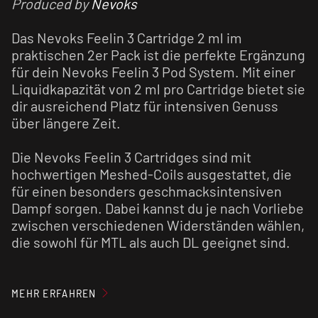
Produced by
Nevoks
Das Nevoks Feelin 3 Cartridge 2 ml im
praktischen 2er Pack ist die perfekte Ergänzung
für dein Nevoks Feelin 3 Pod System. Mit einer
Liquidkapazität von 2 ml pro Cartridge bietet sie
dir ausreichend Platz für intensiven Genuss
über längere Zeit.
Die Nevoks Feelin 3 Cartridges sind mit
hochwertigen Meshed-Coils ausgestattet, die
für einen besonders geschmacksintensiven
Dampf sorgen. Dabei kannst du je nach Vorliebe
zwischen verschiedenen Widerständen wählen,
die sowohl für MTL als auch DL geeignet sind.
Laut Hersteller können die Nevoks Feelin 3
Cartridges für bis zu 60 ml
E-Liquid
verwendet
MEHR ERFAHREN
werden, bevor ein Austausch notwendig ist. Die