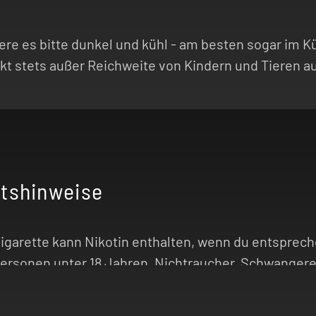
agere es bitte dunkel und kühl - am besten sogar im
t stets außer Reichweite von Kindern und Tieren au
itshinweise
Zigarette kann Nikotin enthalten, wenn du entspre
 Personen unter 18 Jahren, Nichtraucher, Schwangere
äre Erkrankungen) geeignet!