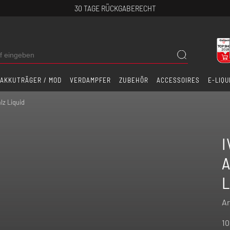
30 TAGE RÜCKGABERECHT
AKKUTRÄGER / MOD
VERDAMPFER
ZUBEHÖR
ACCESSOIRES
E-LIQU
lz Liquid
I
A
L
Ar
10