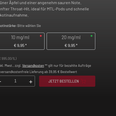
üner Äpfel und einer angenehm sauren Note.
nfter Throat-Hit, ideal für MTL-Pods und schnelle
kotinaufnahme.
kotinstärke:
Bitte wählen Sie
10 mg/ml
20 mg/ml
€
9,95
*
€
9,95
*
€ 995,00/1L)
nkl. Mwst., zzgl.
Versandkosten
** gilt nur für bezahlte Aufträge
versandkostenfreie Lieferung ab 39,95 € Bestellwert
-
+
JETZT BESTELLEN