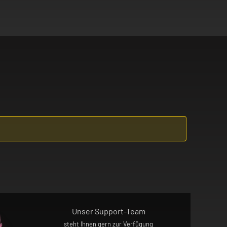
. Asthma, COPD, Bronchitis,
r Umständen einen Asthmaanfall, Luftnot
dir auftritt!
zen! Im Zweifel befragst du vor der
m abgewöhnen willst, wendest du dich
 absolut unzugänglich für Kinder auf!
Unser Support-Team
steht Ihnen gern zur Verfügung