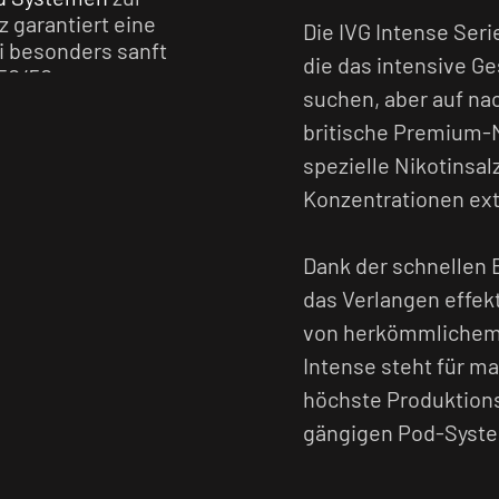
 garantiert eine
Die IVG Intense Seri
i besonders sanft
die das intensive 
50/50
suchen, aber auf na
len Nachfluss in
reits fertig gemischt
britische Premium-Ma
spezielle Nikotinsal
Konzentrationen extr
Dank der schnellen 
das Verlangen effekt
von herkömmlichem Ni
Intense steht für 
höchste Produktionss
gängigen Pod-Syst