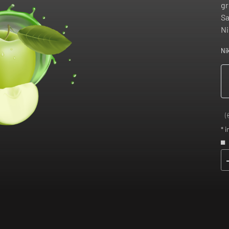
gr
Sa
Ni
Ni
(
* i