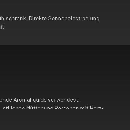
 Kühlschrank. Direkte Sonneneinstrahlung
f.
chende Aromaliquids verwendest.
, stillende Mütter und Personen mit Herz-