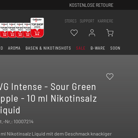
KOSTENLOSE RETOURE
STORES
SUPPORT
KARRIERE
ID
AROMA
BASEN & NIKOTINSHOTS
SALE
B-WARE
SOON
VG Intense - Sour Green
pple - 10 ml Nikotinsalz
iquid
t.-Nr.:
10007214
 ml Nikotinsalz Liquid mit dem Geschmack knackiger