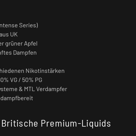
Intense Series)
 aus UK
r grüner Apfel
anftes Dampfen
schiedenen Nikotinstärken
 50% VG / 50% PG
Systeme & MTL Verdampfer
t dampfbereit
- Britische Premium-Liquids