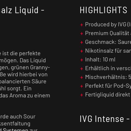
alz Liquid -
HIGHLIGHTS
Produced by IVG (
Premium Qualität
Geschmack: Saure
Nikotinsalz für s
 ist die perfekte
Inhalt: 10 ml
d mögen. Das Liquid
igen, grünen Granny-
Erhältlich in ver
ße wird hierbei von
Mischverhältnis:
sbalancierten Säure
Perfekt für Pod-
hl sorgt. Ein
Fertigliquid direk
 das Aroma zu einem
urde auch Sour
IVG Intense 
ksentfaltung
d Systemen
zur