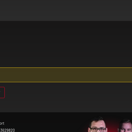
r Vorsicht, wenn du an einer Lungenerkrankung (z. B
gesetzte Nebel kann bei vorgeschädigter Lunge unte
 das Produkt nicht, wenn eines dieser Symptome bei 
tsstoffe reagierst, darfst du das Produkt nicht benut
Entwöhnungsmittel! Wenn du dir den Nikotin-Konsu
lzeug! Bewahre daher das Gerät und die Aromaliquids
ort
 3629820