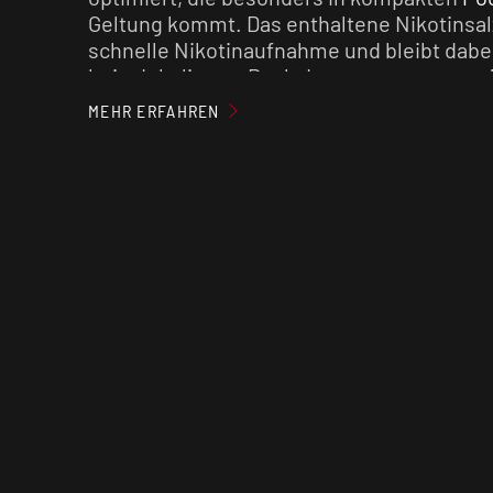
Geltung kommt. Das enthaltene Nikotinsalz
schnelle Nikotinaufnahme und bleibt dabe
beim Inhalieren. Dank des ausgewogenen 
Mischverhältnisses bietet es einen optima
MEHR ERFAHREN
jedem MTL-
Verdampfer
. Das Liquid ist be
und sofort einsatzbereit.