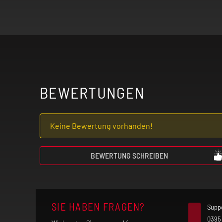
Benutze das Produkt nur mit äußerste
Lungenentzündung) leidest. Der frei
und Hustenanfälle auslösen. Verwende
Falls du allergisch auf einen der Inhal
Nutzung deinen Arzt.
BEWERTUNGEN
Unsere Produkte sind keine Nikotin-
bitte an deinen Arzt oder Apotheker.
Keine Bewertung vorhanden!
Elektrische Zigaretten sind kein Spie
BEWERTUNG SCHREIBEN
SIE HABEN FRAGEN?
Supp
0395