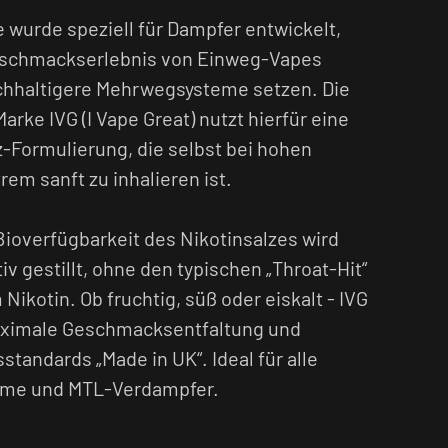
e wurde speziell für Dampfer entwickelt,
Geschmackserlebnis von Einweg-Vapes
chhaltigere Mehrwegsysteme setzen. Die
rke IVG (I Vape Great) nutzt hierfür eine
z-Formulierung, die selbst bei hohen
em sanft zu inhalieren ist.
Bioverfügbarkeit des Nikotinsalzes wird
iv gestillt, ohne den typischen „Throat-Hit“
kotin. Ob fruchtig, süß oder eiskalt - IVG
maximale Geschmacksentfaltung und
tandards „Made in UK“. Ideal für alle
eme und MTL-Verdampfer.