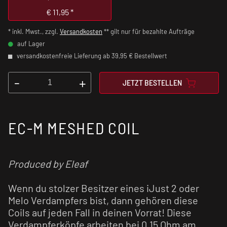
€
11,95
*
* inkl. Mwst., zzgl.
Versandkosten
** gilt nur für bezahlte Aufträge
auf Lager
versandkostenfreie Lieferung ab 39,95 € Bestellwert
-
+
JETZT BESTELLEN
EC-M MESHED COIL
Produced by Eleaf
Wenn du stolzer Besitzer eines iJust 2 oder
Melo Verdampfers bist, dann gehören diese
Coils auf jeden Fall in deinen Vorrat! Diese
Verdampferköpfe arbeiten bei 0,15 Ohm am