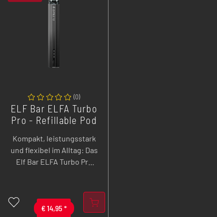
(
0
)
ELF Bar ELFA Turbo
Pro - Refillable Pod
Kit - 1200 mAh
Kompakt, leistungsstark
und flexibel im Alltag: Das
Elf Bar ELFA Turbo Pro
Refillable Pod Kit
kombiniert 1200 mAh
Akkuleistung, bis zu 18
Watt, Durable- und Turbo-
€
14,95
*