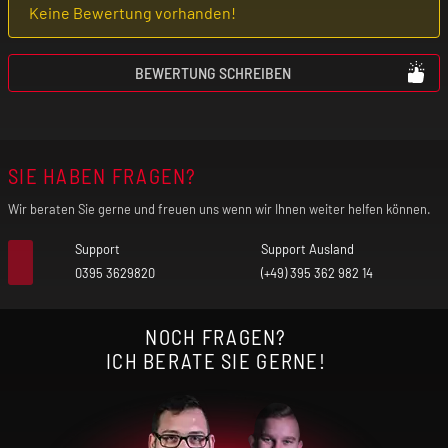
Keine Bewertung vorhanden!
Benutze das Produkt nur mit äußerster
Vorsicht, wenn du an einer
BEWERTUNG SCHREIBEN
Lungenerkrankung (z. B. Asthma, COPD,
Bronchitis, Lungenentzündung) leidest. Der
freigesetzte Nebel kann bei vorgeschädigter
SIE HABEN FRAGEN?
Lunge unter Umständen einen Asthmaanfall,
Luftnot und Hustenanfälle auslösen.
Wir beraten Sie gerne und freuen uns wenn wir Ihnen weiter helfen können.
Verwende das Produkt nicht, wenn eines
Support
Support Ausland
dieser Symptome bei dir auftritt!
0395 3629820
(+49) 395 362 982 14
Falls du allergisch auf einen der Inhaltsstoffe
NOCH FRAGEN?
reagierst, darfst du das Produkt nicht
ICH BERATE SIE GERNE!
benutzen! Im Zweifel befragst du vor der
Nutzung deinen Arzt.