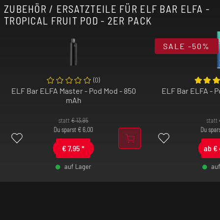
ZUBEHÖR / ERSATZTEILE FÜR ELF BAR ELFA -
TROPICAL FRUIT POD - 2ER PACK
SALE
-50%
(
0
)
ELF Bar ELFA Master - Pod Mod - 850
ELF Bar ELFA - 
mAh
statt
€
13,95
statt
Du sparst
€
6,00
Du spar
€
7,95
*
ab
€
auf Lager
au
-
+
-