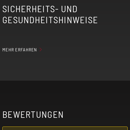
SICHERHEITS- UND
GESUNDHEITSHINWEISE
MEHR ERFAHREN
Der erzeugte Nebel der elektrischen
Zigarette kann Nikotin enthalten, wenn du
entsprechende Aromaliquids verwendest.
Elektrische Zigaretten sind nicht für
Personen unter 18 Jahren, Nichtraucher,
Schwangere, stillende Mütter und Personen
BEWERTUNGEN
mit Herz-Kreislauf-Erkrankungen
(kardiovaskuläre Erkrankungen) geeignet!