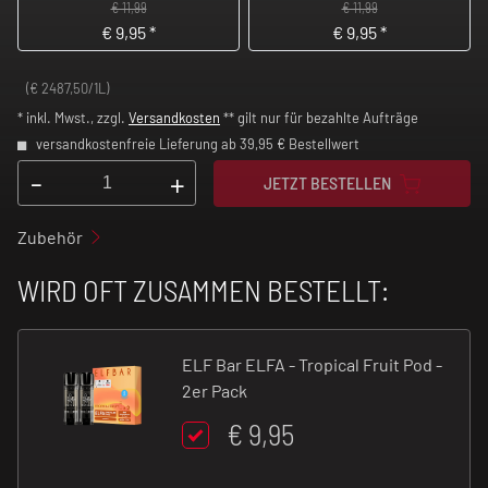
€ 11,99
€ 11,99
€
9,95
*
€
9,95
*
(€ 2487,50/1L)
* inkl. Mwst., zzgl.
Versandkosten
** gilt nur für bezahlte Aufträge
versandkostenfreie Lieferung ab 39,95 € Bestellwert
-
+
JETZT BESTELLEN
Zubehör
WIRD OFT ZUSAMMEN BESTELLT:
ELF Bar ELFA - Tropical Fruit Pod -
2er Pack
€ 9,95