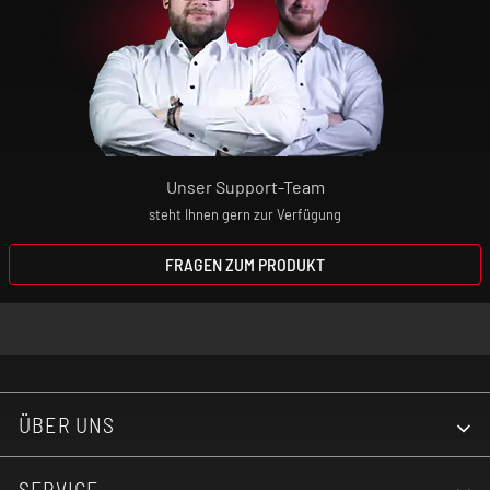
Unsere Produkte sind keine Nikotin-
Entwöhnungsmittel! Wenn du dir den
Nikotin-Konsum abgewöhnen willst,
wendest du dich bitte an deinen Arzt oder
Apotheker.
Unser Support-Team
steht Ihnen gern zur Verfügung
Elektrische Zigaretten sind kein Spielzeug!
Bewahre daher das Gerät und die
FRAGEN ZUM PRODUKT
Aromaliquids absolut unzugänglich für
Kinder auf!
ÜBER UNS
SERVICE