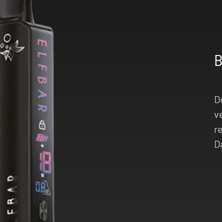
D
v
r
D