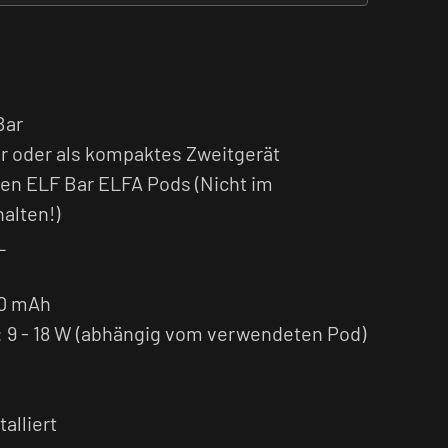
Bar
ger oder als kompaktes Zweitgerät
len ELF Bar ELFA Pods (Nicht im
alten!)
L
50 mAh
 9 - 18 W (abhängig vom verwendeten Pod)
talliert