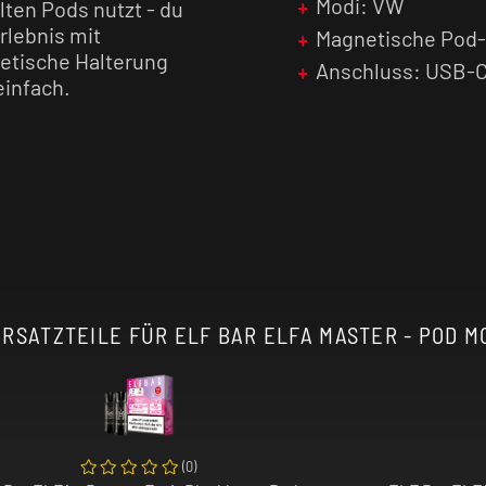
Modi: VW
lten Pods nutzt - du
rlebnis mit
Magnetische Pod-
etische Halterung
Anschluss: USB-
infach.
 ein 850 mAh Akku,
ann. Bei einer
ält der Akku bei
aximale Leistung ist
t je nach
 bedienen. Es gibt
RSATZTEILE FÜR ELF BAR ELFA MASTER - POD M
zw. ausschalten und
sen kannst. Auf dem
u alle relevanten
er eingestellten
 für zusätzlichen
(
0
)