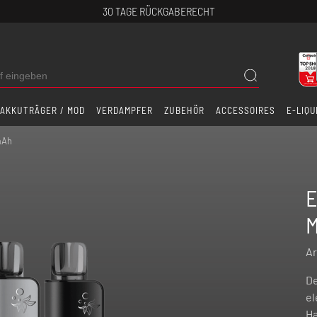
30 TAGE RÜCKGABERECHT
AKKUTRÄGER / MOD
VERDAMPFER
ZUBEHÖR
ACCESSOIRES
E-LIQU
mAh
E
M
Ar
De
el
Ha