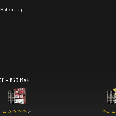
Halterung
C
OD - 850 MAH
(
0
)