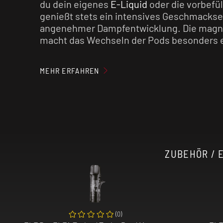
du dein eigenes
E-Liquid
oder die vorbefül
genießt stets ein intensives Geschmackse
angenehmer Dampfentwicklung. Die magn
macht das Wechseln der Pods besonders e
Im Inneren des ELFA Master befindet sich
MEHR ERFAHREN
der dank USB-C zügig aufgeladen werden k
maximalen Ausgangsleistung von 18 Watt h
moderater Nutzung den ganzen Tag. Die m
abhängig vom verwendeten Pod und variier
Widerstand.
Der ELF Bar ELFA Master lässt sich intuitiv
ZUBEHÖR / E
nur eine Taste mit der du das Gerät ein- b
die Leistung nach deinen Vorlieben anpas
hochauflösendem Farbbildschirm findest d
Informationen zum Akku, Widerstand und d
Leistung. Eine präzise Zugautomatik sorgt
(
0
)
Komfort.