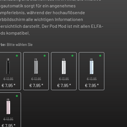
gautomatik sorgt für ein angenehmes
mpferlebnis, während der hochauflösende
rbbildschirm alle wichtigen Informationen
ersichtlich darstellt. Der Pod Mod ist mit allen ELFA-
ds kompatibel.
rbe:
Bitte wählen Sie
€ 13,95
€ 13,95
€ 13,95
€ 13,95
€
7,95
*
€
7,95
*
€
7,95
*
€
7,95
*
€ 13,95
€
7,95
*