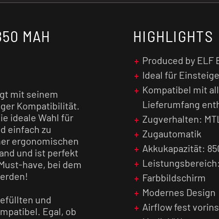
850 MAH
HIGHLIGHTS
Produced by ELF 
Ideal für Einstei
Kompatibel mit al
gt mit seinem
Lieferumfang enth
ger Kompatibilität.
ie ideale Wahl für
Zugverhalten: MT
nd einfach zu
Zugautomatik
ner ergonomischen
Akkukapazität: 8
nd und ist perfekt
Leistungsbereich:
 Must-have, bei dem
werden!
Farbbildschirm
Modernes Design
efüllten und
Airflow fest vorins
mpatibel. Egal, ob