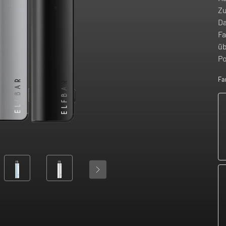
Zu
Da
Fa
üb
Po
Fa