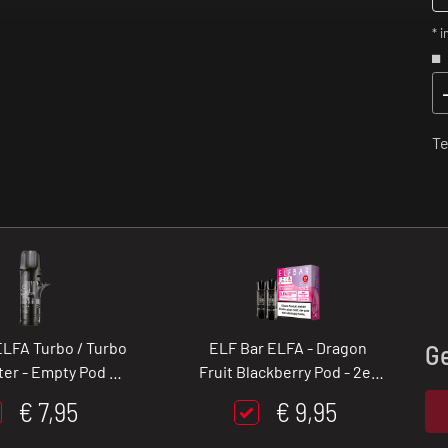
* i
Te
ELFA Turbo / Turbo
ELF Bar ELFA - Dragon
G
ter - Empty Pod - 2
Fruit Blackberry Pod - 2er
l - 2er Pack
Pack
€ 7,95
€ 9,95