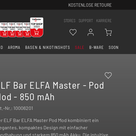
KOSTENLOSE RETOURE
STORES
SUPPORT
KARRIERE
ID
AROMA
BASEN & NIKOTINSHOTS
SALE
B-WARE
SOON
LF Bar ELFA Master - Pod
od - 850 mAh
t.-Nr.:
10006201
r ELF Bar ELFA Master Pod Mod kombiniert ein
egantes, kompaktes Design mit einfacher
ndhabung und starkem 850 mAh Akku. Die intuitive