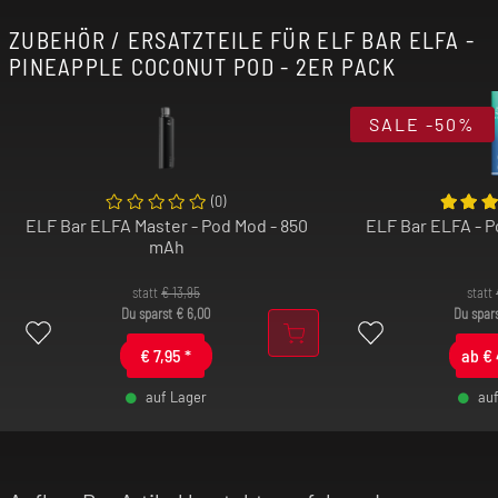
ZUBEHÖR / ERSATZTEILE FÜR ELF BAR ELFA -
PINEAPPLE COCONUT POD - 2ER PACK
SALE
-50%
(
0
)
ELF Bar ELFA Master - Pod Mod - 850
ELF Bar ELFA - 
mAh
statt
€
13,95
statt
Du sparst
€
6,00
Du spar
€
7,95
*
ab
€
auf Lager
au
-
+
-