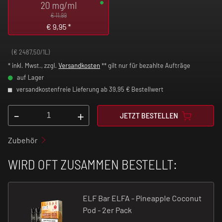
20 mg/ml
€ 11,99
€
9,95
*
(€ 2487,50/1L)
* inkl. Mwst., zzgl.
Versandkosten
** gilt nur für bezahlte Aufträge
auf Lager
versandkostenfreie Lieferung ab 39,95 € Bestellwert
-
+
JETZT BESTELLEN
Zubehör
WIRD OFT ZUSAMMEN BESTELLT:
ELF Bar ELFA - Pineapple Coconut
Pod - 2er Pack