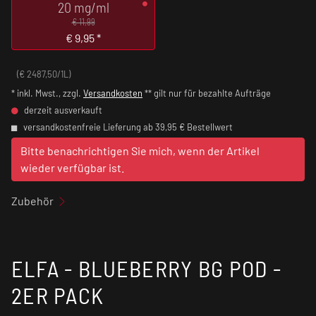
20 mg/ml
€ 11,99
€
9,95
*
(€ 2487,50/1L)
* inkl. Mwst., zzgl.
Versandkosten
** gilt nur für bezahlte Aufträge
derzeit ausverkauft
versandkostenfreie Lieferung ab 39,95 € Bestellwert
Bitte benachrichtigen Sie mich, wenn der Artikel
wieder verfügbar ist.
Zubehör
ELFA - BLUEBERRY BG POD -
2ER PACK