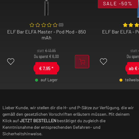
SALE
-50%
(
0
)
ELF Bar ELFA Master - Pod Mod - 850
ELF Bar ELFA - 
mAh
statt
€
13,95
statt
Du sparst
€
6,00
Du spar
€
7,95
*
ab
€
auf Lager
teilwei
-
+
-
Lieber Kunde, wir stellen dir die H- und P-Sätze zur Verfügung, die wir
gemäß den gesetzlichen Vorschriften erläutern müssen. Mit deinem
Klick auf
JETZT BESTELLEN
bestätigst du zugleich die
Kenntnisnahme der entsprechenden Gefahren- und
Sicherheitshinweise.