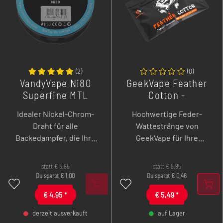
(
2
)
(
0
)
VandyVape Ni80
GeekVape Feather
Superfine MTL
Cotton -
Fused Clapton -
Wickelzubehör -
Idealer Nickel-Chrom-
Hochwertige Feder-
30gax2(=)+38ga
Wattestrang 20 Stk
Draht für alle
Wattestränge von
Backedampfer, die Ihre
GeekVape für Ihre
eigenen Wicklungen
Drahtwicklungen
bevorzugen.
zwischen 3,0 und 3,5 mm.
statt
€
5,95
statt
€
5,95
Du sparst
€
1,00
Du sparst
€
0,46
€
4,95
*
€
5,49
*
derzeit ausverkauft
auf Lager