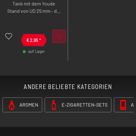
Tank mit dem Youde
Stand von UD 25 mm - die
Tankhalterung für die
schönsten Clearomizer.
€
2,95
*
auf Lager
-
+
ANDERE BELIEBTE KATEGORIEN
AROMEN
E-ZIGARETTEN-SETS
A