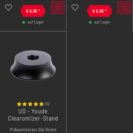
hitzebeständig und dazu
noch sehr saugfähig.
€
6,95
*
€
6,95
*
auf Lager
auf Lager
-
+
-
+
(
11
)
UD - Youde
Clearomizer-Stand
- Tankhalterung -
Präsentieren Sie Ihren
Ständer 25mm