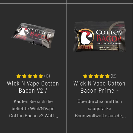
-
+
-
+
(
16
)
(
12
)
Wick N Vape Cotton
Wick N Vape Cotton
Bacon V2 /
Bacon Prime -
Wickelzubehör /
Wickelzubehör -
Kaufen Sie sich die
Überdurchschnittlich
Watte 10 Gramm
Watte 10 g
beliebte Wick'N'Vape
saugstarke
Cotton Bacon v2 Watte
Baumwollwatte aus den
aus den USA. Sie ist
USA. Ideal geeignet für
langfaserig,
Tröpfler.