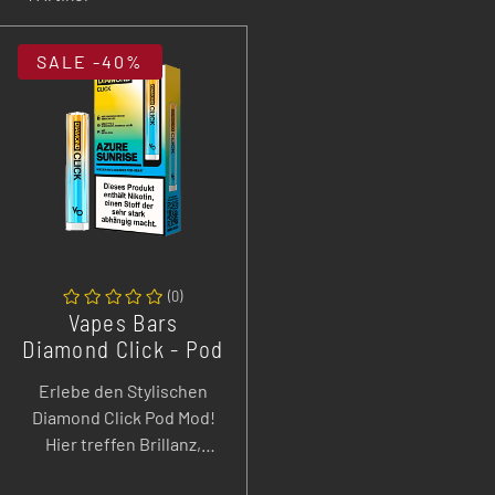
SALE
-40%
(
0
)
Vapes Bars
Diamond Click - Pod
Mod - 400 mAh
Erlebe den Stylischen
Diamond Click Pod Mod!
Hier treffen Brillanz,
intensiver Geschmack