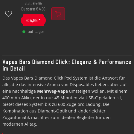
und blitzschnelles
statt
€
9,95
Aufladen aufeinander, um
Du sparst
€
4,00
dir ein unvergessliches
€
5,95
*
Dampferlebnis zu bieten.
auf Lager
-
+
Vapes Bars Diamond Click: Eleganz & Performance
im Detail
Das Vapes Bars Diamond Click Pod System ist die Antwort für
alle, die das intensive Aroma von Disposables lieben, aber auf
eine nachhaltige
Mehrweg-Vape
umsteigen wollen. Mit einem
400 mAh Akku, der in nur 45 Minuten via USB-C geladen ist,
bietet dieses System bis zu 600 Züge pro Ladung. Die
Kombination aus Diamant-Optik und kinderleichter
Zugautomatik macht es zum idealen Begleiter für den
modernen Alltag.