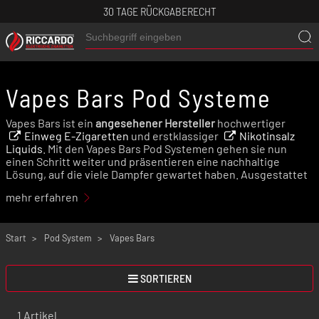
30 TAGE RÜCKGABERECHT
Vapes Bars Pod Systeme
Vapes Bars ist ein
angesehener Hersteller
hochwertiger
Einweg E-Zigaretten
und erstklassiger
Nikotinsalz
Liquids
. Mit den Vapes Bars Pod Systemen gehen sie nun
einen Schritt weiter und präsentieren eine nachhaltige
Lösung, auf die viele Dampfer gewartet haben. Ausgestattet
mit vorbefüllten Pods erlebst du von nun an eine Vielzahl
mehr erfahren
beliebter Geschmacksrichtungen und kannst dein
Pod
System
mühelos wiederverwenden. Überzeuge dich jetzt!
Start
Pod System
Vapes Bars
SORTIEREN
1 Artikel