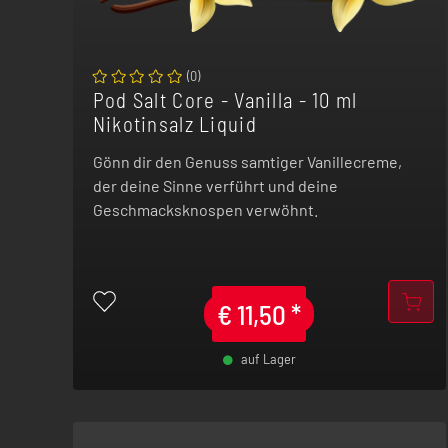
(
0
)
Pod Salt Core - Vanilla - 10 ml
Nikotinsalz Liquid
Gönn dir den Genuss samtiger Vanillecreme,
der deine Sinne verführt und deine
Geschmacksknospen verwöhnt.
€
11,50
*
auf Lager
-
+