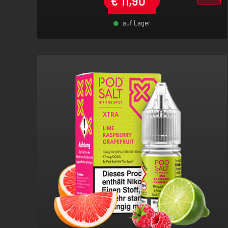
€
11,90
*
auf Lager
-
+