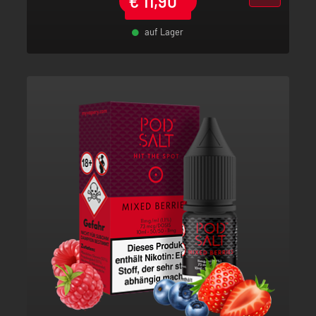
€
11,90
*
auf Lager
-
+