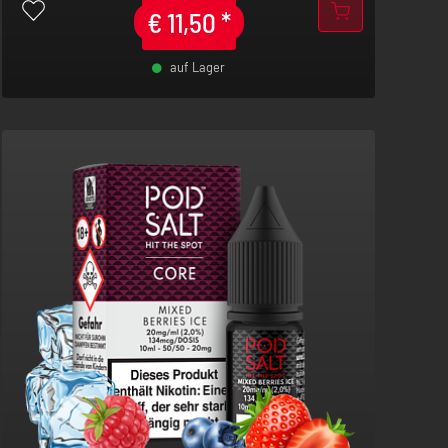
€
11,50
*
auf Lager
-
+