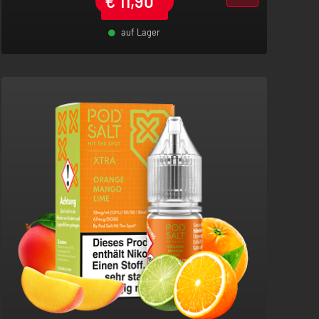
€
11,90
*
auf Lager
-
+