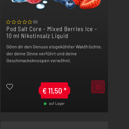
(
0
)
Pod Salt Core - Mixed Berries Ice -
10 ml Nikotinsalz Liquid
Gönn dir den Genuss eisgekühlter Waldfrüchte,
der deine Sinne verführt und deine
Geschmacksknospen verwöhnt.
€
11,50
*
auf Lager
-
+