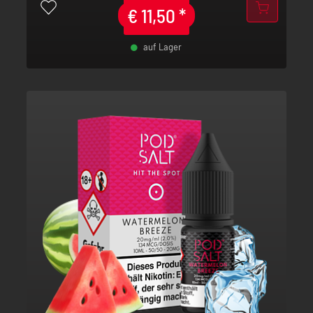
€
11,50
*
auf Lager
-
+