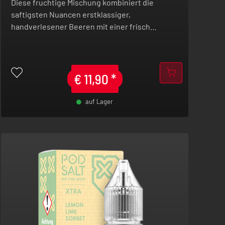
Diese fruchtige Mischung kombiniert die
saftigsten Nuancen erstklassiger,
handverlesener Beeren mit einer frisch
gepressten Limonade.
€
11,90
*
auf Lager
-
+