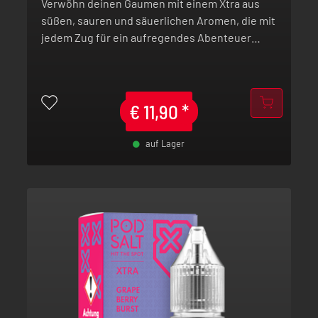
Verwöhn deinen Gaumen mit einem Xtra aus
süßen, sauren und säuerlichen Aromen, die mit
jedem Zug für ein aufregendes Abenteuer
sorgen.
€
11,90
*
auf Lager
-
+