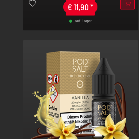
€
11,90
*
auf Lager
-
+