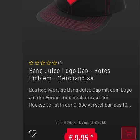
(
0
)
Bang Juice Logo Cap - Rotes
Emblem - Merchandise
Das hochwertige Bang Juice Cap mit dem Logo
auf der Vorder- und Stickerei auf der
Rückseite, ist in der Größe verstellbar, aus 100
% Baumwolle gefertigt und hat absolutes All-
Day-Potenzial.
statt
€
29,95
–
Du sparst
€
20,00
€
9,95
*