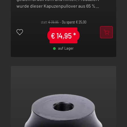
wurde dieser Kapuzenpullover aus 65 %
Baumwolle und 35% Polyester und hochwertig
bedruckt in Deutschland.
statt
€
39,95
–
Du sparst
€
25,00
€
14,95
*
auf Lager
-
+