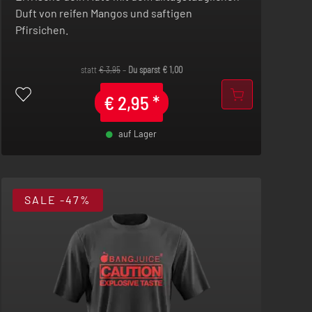
Duft von reifen Mangos und saftigen
Pfirsichen.
statt
€
3,95
–
Du sparst
€
1,00
€
2,95
*
auf Lager
-
+
SALE
-47%