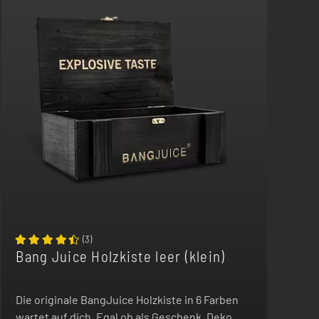
(
3
)
Bang Juice Holzkiste leer (klein)
Die originale BangJuice Holzkiste in 6 Farben
wartet auf dich. Egal ob als Geschenk, Deko