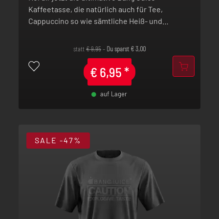
Kaffeetasse, die natürlich auch für Tee,
Cappuccino so wie sämtliche Heiß- und
Kaltgetränke bestens geeignet ist.
statt
€
9,95
–
Du sparst
€
3,00
€
6,95
*
auf Lager
-
+
SALE
-47%