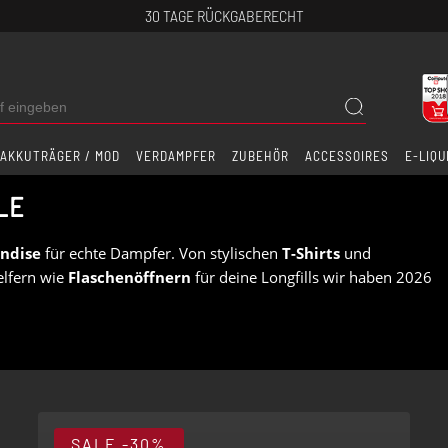
30 TAGE RÜCKGABERECHT
AKKUTRÄGER / MOD
VERDAMPFER
ZUBEHÖR
ACCESSOIRES
E-LIQU
LE
ndise
für echte Dampfer. Von stylischen
T-Shirts
und
elfern wie
Flaschenöffnern
für deine Longfills wir haben 2026
iner hochwertigen
Cap
, genieße deinen Kaffee aus der Riccardo
 frischen Vibe in deinem Wagen. Alles für deine
ezigarette
SALE
-30%