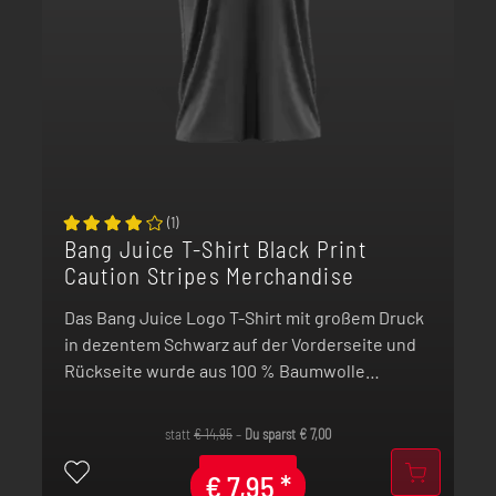
(
1
)
Bang Juice T-Shirt Black Print
Caution Stripes Merchandise
Das Bang Juice Logo T-Shirt mit großem Druck
in dezentem Schwarz auf der Vorderseite und
Rückseite wurde aus 100 % Baumwolle
hergestellt und in Deutschland bedruckt.
statt
€
14,95
–
Du sparst
€
7,00
€
7,95
*