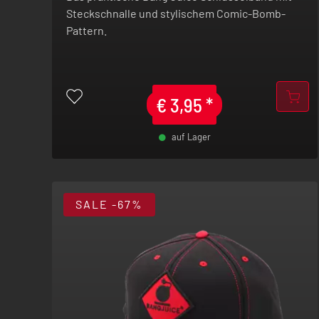
Steckschnalle und stylischem Comic-Bomb-
Pattern.
€
3,95
*
auf Lager
-
+
SALE
-67%