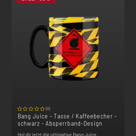
(
0
)
Bang Juice - Tasse / Kaffeebecher -
schwarz - Absperrband-Design
Hol dir jetzt die ultimative Bang Juice