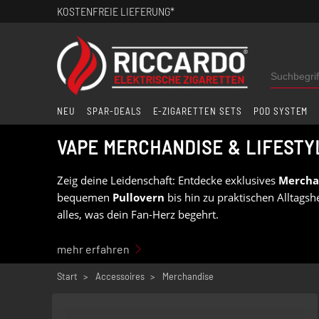
KOSTENFREIE LIEFERUNG*
NEU
SPAR-DEALS
E-ZIGARETTEN SETS
POD SYSTEM
VAPE MERCHANDISE & LIFESTY
Zeig deine Leidenschaft: Entdecke exklusives
Mercha
bequemen
Pullovern
bis hin zu praktischen Alltagsh
alles, was dein Fan-Herz begehrt.
Verleihe deinem Lifestyle den passenden Look mit e
mehr erfahren
Tasse
oder sorge mit unseren
Autoduftbäumen
für
Identität.
Start
Accessoires
Merchandise