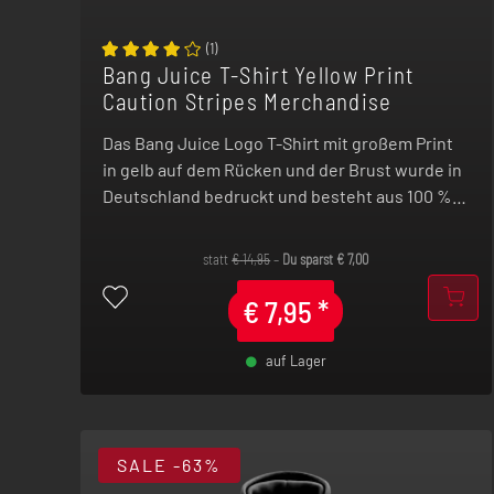
(
1
)
Bang Juice T-Shirt Yellow Print
Caution Stripes Merchandise
Das Bang Juice Logo T-Shirt mit großem Print
in gelb auf dem Rücken und der Brust wurde in
Deutschland bedruckt und besteht aus 100 %
reiner Baumwolle.
statt
€
14,95
–
Du sparst
€
7,00
€
7,95
*
auf Lager
-
+
SALE
-63%