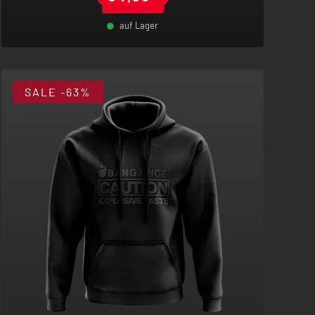
auf Lager
-
+
SALE
-63%