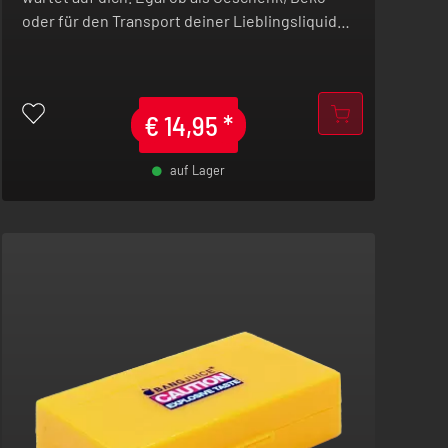
oder für den Transport deiner Lieblingsliquids,
mit dieser Schatzkiste machst du alles richtig.
€
14,95
*
auf Lager
-
+