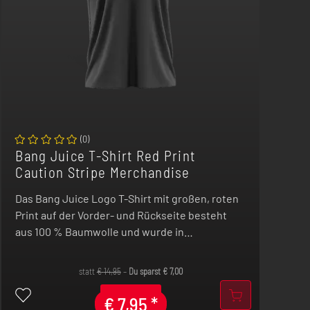
(
0
)
Bang Juice T-Shirt Red Print
Caution Stripe Merchandise
Das Bang Juice Logo T-Shirt mit großen, roten
Print auf der Vorder- und Rückseite besteht
aus 100 % Baumwolle und wurde in
Deutschland bedruckt.
statt
€
14,95
–
Du sparst
€
7,00
€
7,95
*