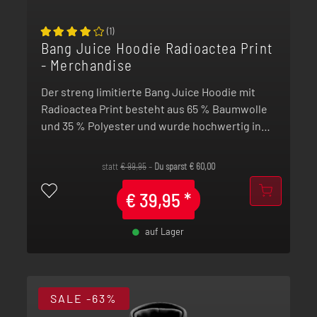
(
1
)
Bang Juice Hoodie Radioactea Print
- Merchandise
Der streng limitierte Bang Juice Hoodie mit
Radioactea Print besteht aus 65 % Baumwolle
und 35 % Polyester und wurde hochwertig in
Deutschland bedruckt.
statt
€
99,95
–
Du sparst
€
60,00
€
39,95
*
auf Lager
-
+
SALE
-63%