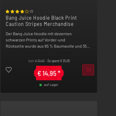
(
1
)
Bang Juice Hoodie Black Print
Caution Stripes Merchandise
Der Bang Juice Hoodie mit dezenten
schwarzen Prints auf Vorder-und
Rückseite wurde aus 65 % Baumwolle und 35%
Polyester gefertigt und in Deutschland
bedruckt.
statt
€
39,95
–
Du sparst
€
25,00
€
14,95
*
auf Lager
-
+