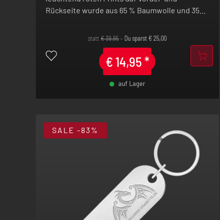
Rückseite wurde aus 65 % Baumwolle und 35%
Polyester hergestellt und in Deutschland
bedruckt.
statt
€
39,95
–
Du sparst
€
25,00
€
14,95
*
auf Lager
-
+
SALE
-83%