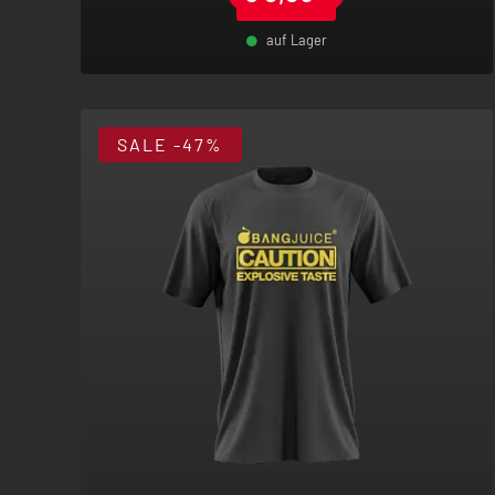
auf Lager
-
+
SALE
-47%