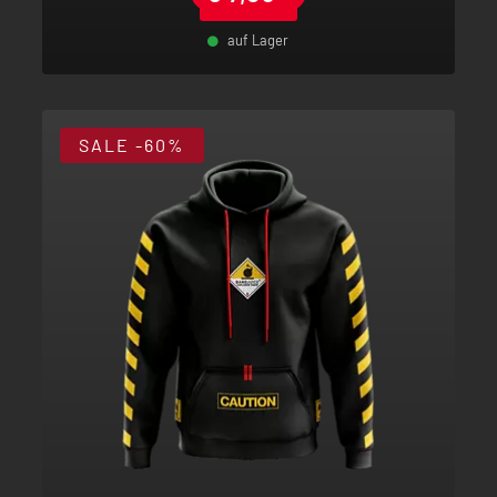
auf Lager
-
+
SALE
-60%