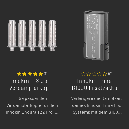
-
+
-
+
deine Pods mit bis zu 25
Watt Leistung zu
versorgen.
(
1
)
(
0
)
Innokin T18 Coil -
Innokin Trine -
Verdampferkopf -
B1000 Ersatzakku -
5er Pack
1000 mAh - 1er Pack
Die passenden
Verlängere die Dampfzeit
Verdampferköpfe für dein
deines Innokin Trine Pod
Innokin Endura T22 Pro im
Systems mit dem B1000
5er Pack.
Ersatzakku und genieße
eine Kapazität von 1000