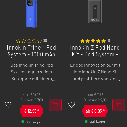
(
0
)
(
1
)
Innokin Trine - Pod
Innokin Z Pod Nano
System - 1000 mAh
Kit - Pod System -
- 2 ml
700 mAh - 2 ml
Das Innokin Trine Pod
Erlebe Innovation pur mit
System ragt in seiner
dem Innokin Z Nano Kit
Kategorie mit einem
und profitiere von 2 ml
austauschbaren Akku
Liquidkapazität, starker
heraus, was eine
700 mAh Akkuleistung
statt
€
19,95
statt
€
11,95
bedeutende Innovation
und einer komfortablen
Du sparst
€
7,00
Du sparst
€
5,00
darstellt. Mit seinem
Zugautomatik. Gönne dir
€
12,95
*
ab
€
6,95
*
leistungsstarken 1000
jetzt diesen
mAh Akku bietet es
technologischen
auf Lager
auf Lager
ausreichend Power, um
Fortschritt!