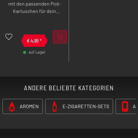
mit den passenden Pod-
Kartuschen für dein
Innokin Z Pod Nano Kit als
praktisches 2er Pack.
Dabei stehen dir
verschiedene Varianten
€
4,95
*
zur Auswahl, um dein
auf Lager
perfektes Dampferlebnis
-
+
zu erleben.
ANDERE BELIEBTE KATEGORIEN
AROMEN
E-ZIGARETTEN-SETS
A