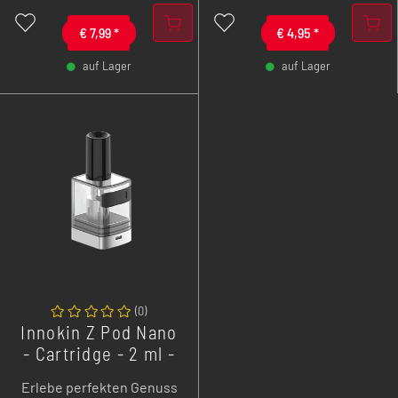
mAh!
€
7,99
*
€
4,95
*
auf Lager
auf Lager
-
+
-
+
(
0
)
Innokin Z Pod Nano
- Cartridge - 2 ml -
2er Pack
Erlebe perfekten Genuss