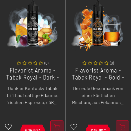
(
0
)
(
0
)
Flavorist Aroma -
Flavorist Aroma -
Tabak Royal - Dark -
Tabak Royal - Gold -
10 ml Longfill
10 ml Longfill
Dunkler Kentucky Tabak
Der edle Geschmack von
trifft auf saftige Pflaume,
einer köstlichen
frischen Espresso, süßen
Mischung aus Pekannuss,
Marshmallow und einen
Karamell, Cantuccini,
knusprigen Keks, garniert
Vanillecreme sowie einer
mit gerösteten
hellen amerikanischem
Haselnusssplittern. Was
€
15,90
*
Tabakmischung und
€
15,90
*