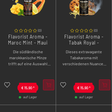
(
0
)
(
0
)
Flavorist Aroma -
Flavorist Aroma -
Maroc Mint - Maui
Tabak Royal -
Mango - 10 ml
Classic - 10 ml
Die südländische
Dieses extravagante
Longfill
Longfill
marokkanische Minze
Tabakaroma mit
trifft auf eine Auswahl
verschiedenen Nuancen
exotischer Früchte, die
von Karamell, Pistazie und
deinen Gaumen in Extase
auch Keks wird dich
versetzen können.
geschmacklich umhauen!
€
15,90
*
€
15,90
*
auf Lager
auf Lager
-
+
-
+