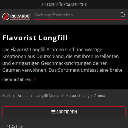
30 TAGE RÜCKGABERECHT
Flavorist Longfill
Die Flavorist Longfill Aromen sind hochwertige
Kreationen aus Deutschland, die mit ihren exzellenten
und einzigartigen Geschmacksrichtungen deinen
Gaumen verwöhnen. Das Sortiment umfasst eine breite
Palette von fruchtigen Aromen bis hin zu authentischen
mehr erfahren
Tabak-Geschmäckern. Erlebe außergewöhnliche Qualität
und unvergleichliche Rezepturen, die speziell für eine
Start
Aroma
Longfill Aroma
Flavorist Longfill Aroma
konstante Performance in deinem
Pod System
entwickelt wurden.
SORTIEREN
11 Artikel