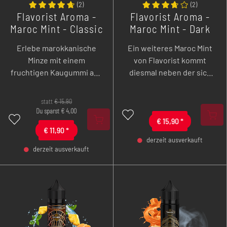
(
2
)
(
2
)
Flavorist Aroma -
Flavorist Aroma -
Maroc Mint - Classic
Maroc Mint - Dark
- 10 ml Longfill
Berry - 10 ml
Erlebe marokkanische
Ein weiteres Maroc Mint
Longfill
Minze mit einem
von Flavorist kommt
fruchtigen Kaugummi aus
diesmal neben der sich
süßen Beeren und Zitrus
stark etablierenden Minze
sowie einem Tropfen
mit Heidelbeeren,
statt
€
15,90
Frische.
Brombeeren und Zitrus
Du sparst
€
4,00
sowie Frische um die
€
15,90
*
€
11,90
*
Ecke.
derzeit ausverkauft
derzeit ausverkauft
-
+
-
+