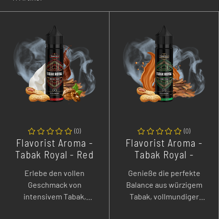
(
0
)
(
0
)
Flavorist Aroma -
Flavorist Aroma -
Tabak Royal - Red
Tabak Royal -
Burley - 7 ml
Virginia - 7 ml
Erlebe den vollen
Genieße die perfekte
Longfill
Longfill
Geschmack von
Balance aus würzigem
intensivem Tabak,
Tabak, vollmundiger
verfeinert mit süßen,
Erdnussbutter und