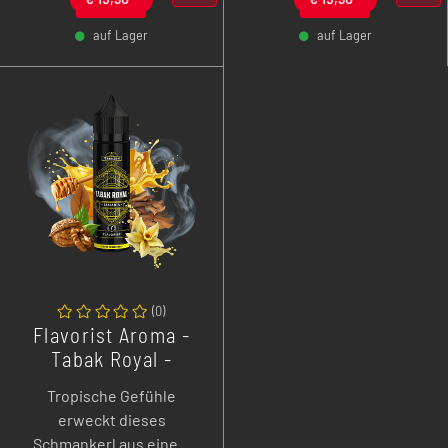
will man mehr?
Kentucky Tennessee
auf Lager
auf Lager
Apple.
-
+
-
+
(
0
)
Flavorist Aroma -
Tabak Royal -
Jamaica - 10 ml
Tropische Gefühle
Longfill
erweckt dieses
Schmankerl aus einem