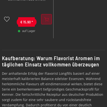
milden Tabak mit
knackigen Walnüssen,
exklusiver Bourbon-
Vanille, Blütenhonig und
€
15,90
*
einem Spritzer Jamaica
auf Lager
Rum.
-
+
Kaufberatung: Warum Flavorist Aromen im
täglichen Einsatz vollkommen überzeugen
Der anhaltende Erfolg der Flavorist Longfills basiert auf einer
meisterhaft kalibrierten Balance edelster Essenzen. Während
herkömmliche Flavours oft eindimensional wirken, bietet diese
Serie ein bemerkenswert tiefgründiges Geschmacksprofil für
Kenner. Die fortschrittliche Rezeptur aus deutscher Produktion
sorgt zudem für eine sehr saubere und rückstandsfreie
Verdampfung. Dadurch profitierst du von einer deutlich