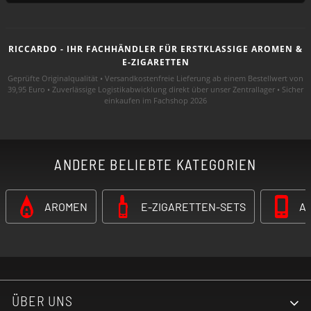
RICCARDO - IHR FACHHÄNDLER FÜR ERSTKLASSIGE AROMEN &
E-ZIGARETTEN
Geprüfte Originalqualität • Versandkostenfreie Lieferung ab einem Bestellwert von
39,95 Euro • Zuverlässige Logistikabwicklung direkt über unser Zentrallager • Sicher
einkaufen im Fachshop 2026
ANDERE BELIEBTE KATEGORIEN
AROMEN
E-ZIGARETTEN-SETS
A
ÜBER UNS