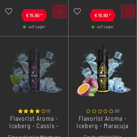
schokoladigen, cremigen
knackigen Erdnüssen,
und nussigen Nuancen.
verfeinert mit einer
€
15,90
*
zartschmelzenden
€
15,90
*
Creme.
auf Lager
auf Lager
-
+
-
+
(
1
)
(
0
)
Flavorist Aroma -
Flavorist Aroma -
Iceberg - Cassis -
Iceberg - Maracuja
10 ml Longfill
- 10 ml Longfill
Eine exklusive Mischung
Ein fruchtig kühle