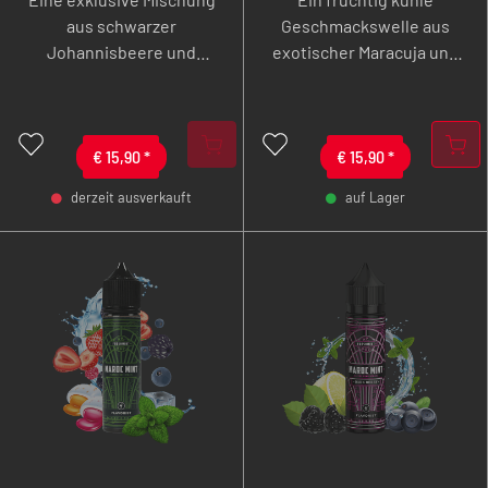
aus schwarzer
Geschmackswelle aus
Johannisbeere und
exotischer Maracuja und
einem belebenden Hauch
einer angenehmen
Frische.
Portion Frische.
€
15,90
*
€
15,90
*
derzeit ausverkauft
auf Lager
-
+
-
+