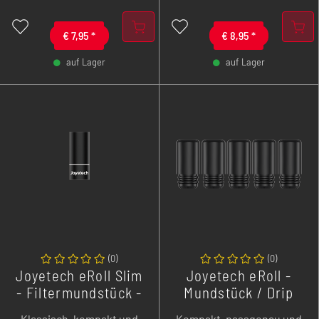
mit 2 ml Füllvolumen,
Pro überzeugt mit 2 ml
klassischem MTL-Zug und
Liquidkapazität,
einfacher Befüllung. Ideal
€
7,95
*
integrierter Meshed Coil
€
8,95
*
zum Nachfüllen mit
mit 0,8 Ohm, praktischem
auf Lager
auf Lager
deinem Lieblingsliquid
Sidefill-System und einer
-
+
-
+
und perfekt als
unkomplizierten
Ersatzpods für den
Handhabung im Alltag.
regelmäßigen Wechsel.
(
0
)
(
0
)
Joyetech eRoll Slim
Joyetech eRoll -
- Filtermundstück -
Mundstück / Drip
20er Pack
Tip 510er - 5erPack
Klassisch, kompakt und
Kompakt, passgenau und