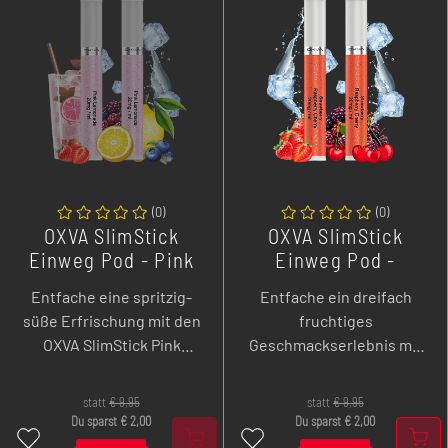
(
0
)
(
0
)
OXVA SlimStick
OXVA SlimStick
Einweg Pod - Pink
Einweg Pod -
Lemonade - 2er
Strawberry
Entfache eine spritzig-
Entfache ein dreifach
Pack
Raspberry Cherry -
süße Erfrischung mit den
fruchtiges
2er Pack
OXVA SlimStick Pink
Geschmackserlebnis mit
Lemonade Pods –
den OXVA SlimStick
lebendige
Strawberry Raspberry
statt
€
9,95
statt
€
9,95
Beerenlimonade trifft auf
Cherry Pods – süße
Du sparst
€
2,00
Du sparst
€
2,00
prickelnde Frische,
Erdbeere, saftige