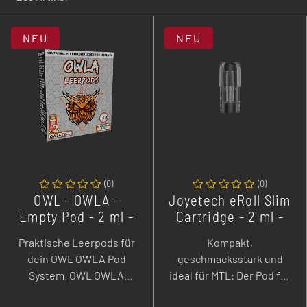
NEU
NEU
(
0
)
(
0
)
OWL - OWLA -
Joyetech eRoll Slim
Empty Pod - 2 ml -
Cartridge - 2 ml -
2er Pack
3er Pack
Praktische Leerpods für
Kompakt,
dein OWL OWLA Pod
geschmacksstark und
System. OWL OWLA
ideal für MTL: Der Pod für
Empty Pods im 2er Pack
die Joyetech eRoll Slim