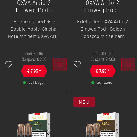
OXVA Artio 2
OXVA Artio 2
Einweg Pod -
Einweg Pod -
Double Apple
Golden Tobacco -
Erlebe die perfekte
Erlebe den OXVA Artio 2
Shisha - 2er Pack
2er Pack
Double-Apple-Shisha-
Einweg Pod – Golden
Note mit dem OXVA Artio
Tobacco mit seinem
2 Einweg Pod. Eine süße
besonders sanften und
Apfel-Fusion mit einem
aromatischen Profil.
statt
€
9,95
statt
€
9,95
dezent holzigen Finish
Feine Noten von Karamell
Du sparst
€
2,00
Du sparst
€
2,00
sorgt für ein
und Popcorn verleihen
€
7,95
*
€
7,95
*
vollmundiges,
diesem Tabakgeschmack
authentisches Shisha-
eine warme, vollmundige
auf Lager
auf Lager
Geschmackserlebnis.
Tiefe, die jeden Zug
-
+
-
+
außergewöhnlich macht.
NEU