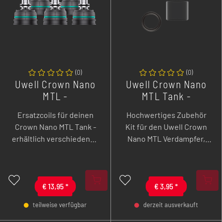
sauber nachfüllen und
deutlich verbesserte
bestehen aus
Geschmacksentfaltung
langlebigem PCTG-
und einen optimierten
Material.
Auslaufschutz von MTL
bis RDL.
(
0
)
(
0
)
Uwell Crown Nano
Uwell Crown Nano
MTL -
MTL Tank -
Verdampferkopf -
Zubehörkit
Ersatzcoils für deinen
Hochwertiges Zubehör
5er Pack
Crown Nano MTL Tank -
Kit für den Uwell Crown
erhältlich verschiedenen
Nano MTL Verdampfer,
Widerständen. Entwickelt
inklusive robustem 4,5-ml
mit PRO-FOCS 4.0 Flavor
Ersatzglas aus
Tech für intensiven
Borosilikatglas, Ersatz-
Geschmack, gleichmäßige
€
13,95
*
Drip-Tip und O-Ring-Set
€
3,95
*
Wärmeverteilung und
für eine zuverlässige und
teilweise verfügbar
derzeit ausverkauft
langlebige Performance.
langlebige Nutzung.
-
+
-
+