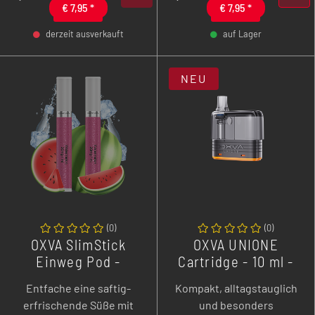
€
7,95
*
€
7,95
*
perfekt abgestimmt auf
Himbeere und reife
deine SlimStick für ein
Kirsche, perfekt
derzeit ausverkauft
auf Lager
fruchtig-belebendes
abgestimmt auf deine
-
+
-
+
MTL-Erlebnis!
SlimStick für ein
NEU
vollmundiges MTL-
Erlebnis voller
Beerenpower!
(
0
)
(
0
)
OXVA SlimStick
OXVA UNIONE
Einweg Pod -
Cartridge - 10 ml -
Watermelon - 2er
1er Pack
Entfache eine saftig-
Kompakt, alltagstauglich
Pack
erfrischende Süße mit
und besonders