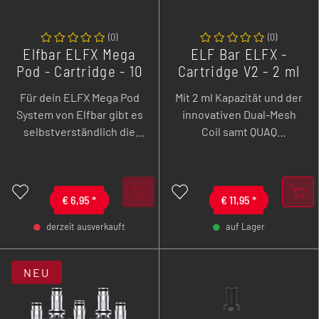
(
0
)
(
0
)
Elfbar ELFX Mega
ELF Bar ELFX -
Pod - Cartridge - 10
Cartridge V2 - 2 ml
ml
- 3er Pack
Für dein ELFX Mega Pod
Mit 2 ml Kapazität und der
System von Elfbar gibt es
innovativen Dual-Mesh
selbstverständlich die
Coil samt QUAQ
passenden Ersatzpods.
Technologie bieten die
Diese verfügen über
ELF Bar ELFX V2 Pods ein
einen fest integrierten
noch intensiveres und
Dual Meshed Coil und
€
6,95
*
gleichmäßigeres
€
11,95
*
bieten ein großzügiges
Dampferlebnis als je
derzeit ausverkauft
auf Lager
Tankvolumen von 10 ml.
zuvor. Speziell für das
-
+
-
+
Sie sind sowohl für MTL-
ELFX und ELFX Mini
als auch für RDL-Züge
System entwickelt,
NEU
geeignet, lassen sich
überzeugt das V2.0
dank praktischem Sidefill
Upgrade durch eine