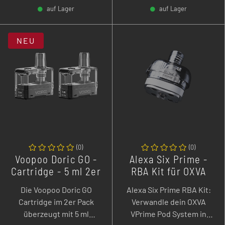
Mini, G4 Classic, G4 Pro,
auf Lager
auf Lager
G4 Pro Koko, G5, G5 Lite,
-
+
-
+
G5 Lite SE, G5 Lite Koko
bietet 3 ml Tankvolumen,
NEU
praktische Sidefill-
Befüllung und eine
Airflow-Anpassung durch
einfaches Drehen des
Pods für flexibles
Dampfen von MTL bis
RDL. Eine
alltagstaugliche
Cartridge-Lösung für alle,
(
0
)
(
0
)
Voopoo Doric GO -
Alexa Six Prime -
die Wert auf
Cartridge - 5 ml 2er
RBA Kit für OXVA
unkomplizierte
Pack
VPrime
Handhabung, sauberen
Die Voopoo Doric GO
Alexa Six Prime RBA Kit:
Geschmack und
Cartridge im 2er Pack
Verwandle dein OXVA
zuverlässige Pod-
überzeugt mit 5 ml
VPrime Pod System in
Performance legen.