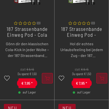
(
0
)
(
0
)
187 Strassenbande
187 Strassenbande
Einweg Pod - Cola
Einweg Pod -
187 - 2er Pack
Spring Break - 2er
Gönn dir den klassischen
Hol dir echtes
Pack
Cola-Kick in jeder Wolke –
Urlaubsfeeling bei jedem
der 187 Strassenbande
Zug – der 187
Einweg Pod Cola liefert
Strassenbande Einweg
dir den kultigen
Pod Spring Break mixt
statt
€
9,45
statt
€
9,45
Geschmack, perfekt
Kiwi, Guava und
Du sparst
€
1,50
Du sparst
€
1,50
abgestimmt für bis zu 600
Passionsfrucht zu einem
€
7,95
*
€
7,95
*
Züge puren Genuss. Im
tropischen
praktischen 2er-Pack für
Geschmacksfeuerwerk.
auf Lager
auf Lager
doppelte Erfrischung!
Im 2er-Pack für bis zu 600
-
+
-
+
Züge sommerlichen
NEU
NEU
Genuss!