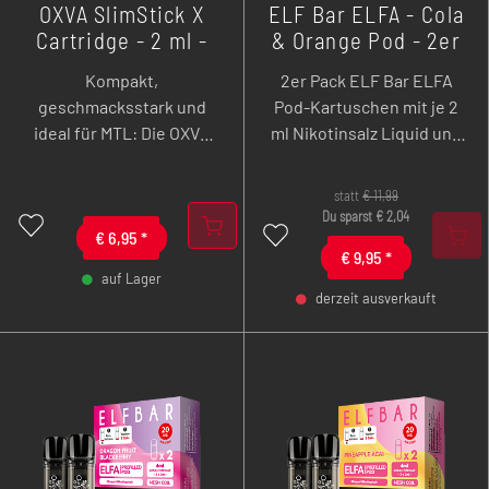
OXVA SlimStick X
ELF Bar ELFA - Cola
Cartridge - 2 ml -
& Orange Pod - 2er
2er Pack
Pack
Kompakt,
2er Pack ELF Bar ELFA
geschmacksstark und
Pod-Kartuschen mit je 2
ideal für MTL: Die OXVA
ml Nikotinsalz Liquid und
SlimStick X Cartridge mit
dem Geschmack von
1,0 Ohm ist speziell auf
spritziger Cola und
statt
€
11,99
NicSalt Liquids ausgelegt
fruchtiger Orange.
Du sparst
€
2,04
und bietet mit 2 ml
€
6,95
*
€
9,95
*
Füllvolumen, praktischem
auf Lager
Topfill und magnetischem
derzeit ausverkauft
-
+
Plug & Play Anschluss
-
+
eine besonders
unkomplizierte Lösung
für den Alltag. Das 2er
Pack eignet sich perfekt
für ein sauberes,
angenehmes und