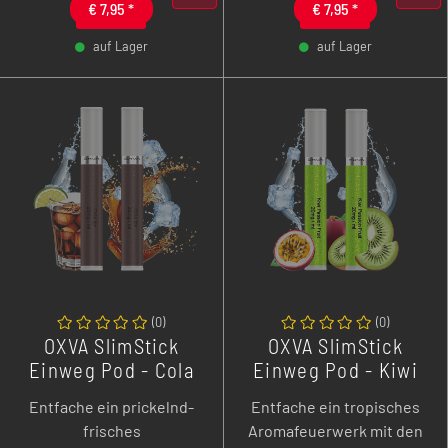
€
7,95
*
€
7,95
*
klaren Blaubeer-Genuss
abgestimmt auf deine
bei jedem Zug!
SlimStick für ein intensiv
auf Lager
auf Lager
klassisches MTL-Erlebnis
-
+
-
+
wie eine echte Zigarette!
(
0
)
(
0
)
OXVA SlimStick
OXVA SlimStick
Einweg Pod - Cola
Einweg Pod - Kiwi
Ice - 2er Pack
Passion Fruit - 2er
Entfache ein prickelnd-
Entfache ein tropisches
Pack
frisches
Aromafeuerwerk mit den