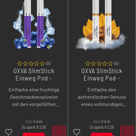
(
0
)
(
0
)
OXVA SlimStick
OXVA SlimStick
Einweg Pod -
Einweg Pod -
Blueberry - 2er
Classic Tobacco -
Entfache eine fruchtige
Entfache den
Pack
2er Pack
Geschmacksexplosion
authentischen Genuss
mit den vorgefüllten
eines vollmundigen
OXVA SlimStick Blueberry
Tabakaromas mit den
Pods – perfekt
vorgefüllten OXVA
statt
€
9,95
statt
€
9,95
abgestimmt auf deine
SlimStick Classic Tobacco
Du sparst
€
2,00
Du sparst
€
2,00
SlimStick für intensiven,
Pods – perfekt