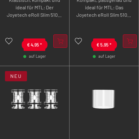
ideal für MTL: Der
ideal für MTL: Das
Joyetech eRoll Slim 510er
Joyetech eRoll Slim 510er
Filteraufsatz in 510er
DripTip ist in Standard
Filter Version sorgt für
oder Narrow erhältlich,
ein zigarettenähnliches
leicht zu reinigen und
Gefühl beim Dampfen,
€
4,95
*
passend für den Joyetech
€
5,95
*
bietet ein vertrautes
eRoll Slim Pro Pod.
auf Lager
auf Lager
Zugverhalten und passt
-
+
-
+
perfekt auf den Joyetech
eRoll Slim Pro Pod.
NEU