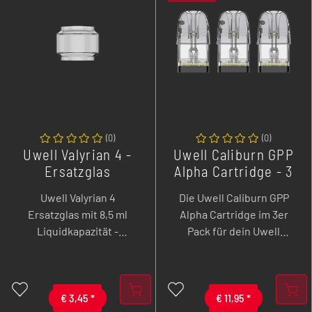
optimiertes
erhältlich in
Dampferlebnis. Dank
verschiedenen
magnetischem Plug &
Widerständen für
Play Anschluss lassen
maximale Performance im
sich die Pods schnell und
Subohm-Bereich.
sicher wechseln - typisch
Uwell: durchdacht,
sauber und
geschmacksstark.
(
0
)
(
0
)
Uwell Valyrian 4 -
Uwell Caliburn GPP
Ersatzglas
Alpha Cartridge - 3
ml - 3er Pack - ab
Uwell Valyrian 4
Die Uwell Caliburn GPP
Serie Caliburn G3
Ersatzglas mit 8,5 ml
Alpha Cartridge im 3er
Liquidkapazität -
Pack für dein Uwell
passgenau für den Uwell
Caliburn Gerät der Serie
Valyrian IV Subohm
G3, G3 Lite, G3 Eco, G3
Verdampfer.
Lite Koko, G3 Pro Koko,
€
3,45
*
GK3, GK3 Tenet, G4, G4
€
11,95
*