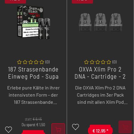
(
0
)
(
0
)
187 Strassenbande
OXVA Xlim Pro 2
Einweg Pod - Supa
DNA - Cartridge - 2
Black - 2er Pack
ml - 3er Pack
Erlebe pure Kälte in ihrer
Die OXVA Xlim Pro 2 DNA
intensivsten Form – der
Cartridges im 3er Pack
187 Strassenbande
sind mit allen Xlim Pod
Einweg Pod Supa Black
Systemen kompatibel und
liefert kräftiges Menthol
unterstützen die Anti-
statt
€
9,45
für ein ultra-frisches
Burn-Technologie sowie
Du sparst
€
1,50
Dampferlebnis. Im
Replay-Funktion (gilt nur
€
12,95
*