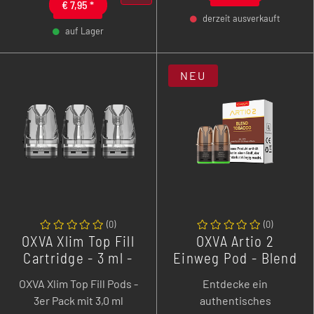
€
7,95
*
praktischen 2er-Pack für
für OXVA Xlim Pro 2 DNA)
derzeit ausverkauft
bis zu 600 Züge eisige
für ein konstantes und
auf Lager
-
+
Power!
langanhaltendes
-
+
Geschmackserlebnis.
NEU
(
0
)
(
0
)
OXVA Xlim Top Fill
OXVA Artio 2
Cartridge - 3 ml -
Einweg Pod - Blend
3er Pack
Tobacco - 2er Pack
OXVA Xlim Top Fill Pods -
Entdecke ein
3er Pack mit 3,0 ml
authentisches