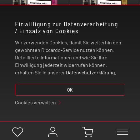
zigarettenähnliches
Dampferlebnis.
Einwilligung zur Datenverarbeitung
/ Einsatz von Cookies
(
0
)
(
0
)
ELF Bar ELFA -
ELF Bar ELFA -
Wir verwenden Cookies, damit Sie weiterhin den
Dragon Fruit
Pineapple Acai Pod
gewohnten Riccardo-Service nutzen können.
Blackberry Pod -
- 2er Pack
Detaillierte Informationen und wie Sie Ihre
Die sanfte Süße der
Tropisch, fruchtig und
2er Pack
Einwilligung jederzeit widerrufen können,
Drachenfrucht trifft auf
leicht herb. Ananas und
erhalten Sie in unserer
Datenschutzerklärung
.
die aromatische Säure
Acai vereinen sich zu
reifer Brombeeren -
einem exotischen
intensiv, fruchtig und
Geschmackserlebnis.
OK
statt
€
11,99
statt
€
11,99
vollmundig.
Du sparst
€
2,04
Du sparst
€
2,04
Cookies verwalten
€
9,95
*
€
9,95
*
auf Lager
auf Lager
-
+
-
+