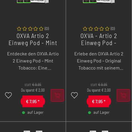
(
0
)
(
0
)
OXVA Artio 2
OXVA - Artio 2
Einweg Pod - Mint
Einweg Pod -
Tobacco - 2er Pack
Original Tobacco -
Entdecke den OXVA Artio
Erlebe den OXVA Artio 2
2er Pack
2 Einweg Pod – Mint
Einweg Pod – Original
Tobacco: Eine
Tobacco mit seinem
erfrischende
zeitlosen Aroma: Eine
Kombination aus
klassische Mischung aus
statt
€
9,95
statt
€
9,95
knackiger Minze und
vollmundiger Kakaotiefe
Du sparst
€
2,00
Du sparst
€
2,00
frischen, grünen
und feinen holzigen
€
7,95
*
€
7,95
*
Kräuternoten verleiht
Nuancen sorgt für ein
diesem Tabakprofil eine
authentisches, rundes
auf Lager
auf Lager
belebende, angenehm
Tabakerlebnis.
-
+
-
+
klare Geschmackswelt.