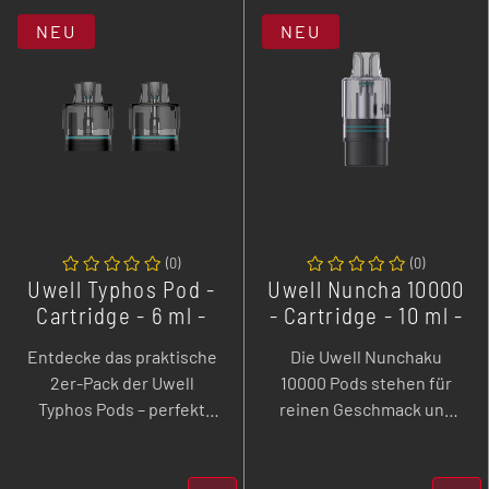
NEU
NEU
(
0
)
(
0
)
Uwell Typhos Pod -
Uwell Nuncha 10000
Cartridge - 6 ml -
- Cartridge - 10 ml -
2er Pack
1er Pack
Entdecke das praktische
Die Uwell Nunchaku
2er-Pack der Uwell
10000 Pods stehen für
Typhos Pods – perfekt
reinen Geschmack und
kompatibel mit dem Uwell
kompromisslose
Typhos und dem Uwell
Alltagstauglichkeit. Mit
Typhos SE. Die robusten
PRO FOCS 4.0