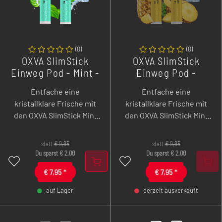
(
0
)
(
0
)
OXVA SlimStick
OXVA SlimStick
Einweg Pod - Mint -
Einweg Pod -
2er Pack
Pineapple - 2er
Entfache eine
Entfache eine
Pack
kristallklare Frische mit
kristallklare Frische mit
den OXVA SlimStick Mint
den OXVA SlimStick Mint
Pods – pure, kühle Minze,
Pods – pure, kühle Minze,
perfekt abgestimmt auf
perfekt abgestimmt auf
statt
€
9,95
statt
€
9,95
deine SlimStick für ein
deine SlimStick für ein
Du sparst
€
2,00
Du sparst
€
2,00
angenehm erfrischendes
angenehm erfrischendes
€
7,95
*
€
7,95
*
MTL-Erlebnis bei jedem
MTL-Erlebnis bei jedem
Zug!
Zug!
auf Lager
derzeit ausverkauft
-
+
-
+