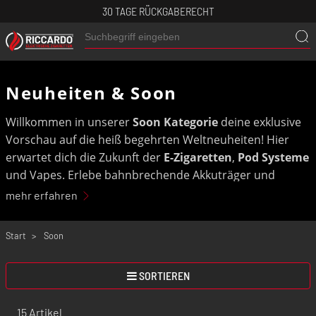
30 TAGE RÜCKGABERECHT
Neuheiten & Soon
Willkommen in unserer
Soon Kategorie
deine exklusive
Vorschau auf die heiß begehrten Weltneuheiten! Hier
erwartet dich die Zukunft der
E-Zigaretten
,
Pod Systeme
und Vapes. Erlebe bahnbrechende Akkuträger und
innovative Verdampfer, noch bevor sie offiziell den Markt
mehr erfahren
erobern. Sei unter den Ersten, die die
Trends 2026
hautnah erleben. Sichere dir deinen Wissensvorsprung
Start
Soon
und entdecke heute, was morgen alle dampfen werden!
SORTIEREN
POD SYSTEME
E-LIQUIDS
15 Artikel