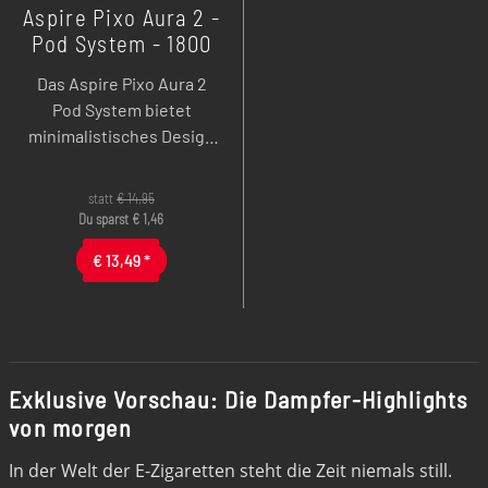
Aspire Pixo Aura 2 -
Pod System - 1800
mAh - 3 ml
Das Aspire Pixo Aura 2
Pod System bietet
minimalistisches Design
und starke All-Day-
Performance mit 1800
statt
€
14,95
mAh Akku und 3 ml
Du sparst
€
1,46
Tankvolumen.
€
13,49
*
Ausgestattet mit 35 Watt
Smart-VW, präzisem
Airflow Slider und USB-C
Fast Charging ermöglicht
es flexibles MTL- bis RDL-
Exklusive Vorschau: Die Dampfer-Highlights
Dampfen mit intensivem
von morgen
Geschmack.
In der Welt der E-Zigaretten steht die Zeit niemals still.