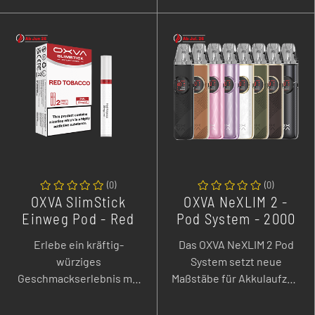
abgestimmt auf deine
perfekt abgestimmt auf
SlimStick für ein
deine SlimStick für ein
authentisches MTL-
rundes MTL-Erlebnis
Erlebnis voller Wärme
voller Traubenpower und
und kräftiger Tabaknote!
fruchtiger Intensität!
(
0
)
(
0
)
OXVA SlimStick
OXVA NeXLIM 2 -
Einweg Pod - Red
Pod System - 2000
Tobacco - 2er Pack
mAh - 4 ml
Erlebe ein kräftig-
Das OXVA NeXLIM 2 Pod
würziges
System setzt neue
Geschmackserlebnis mit
Maßstäbe für Akkulaufzeit
den OXVA SlimStick Red
im kompakten Format. Mit
Tobacco Pods - intensiver
einem massiven 2000