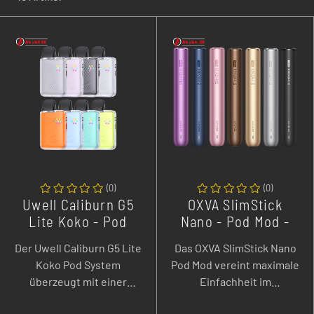
AROMEN
(
0
)
(
0
)
Uwell Caliburn G5
OXVA SlimStick
Lite Koko - Pod
Nano - Pod Mod -
System - 1600 mAh -
600 mAh
Der Uwell Caliburn G5 Lite
Das OXVA SlimStick Nano
3 ml
Koko Pod System
Pod Mod vereint maximale
überzeugt mit einer
Einfachheit im
starken 1600 mAh
zigarettenähnlichen