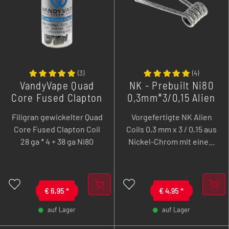
(
3
)
(
4
)
VandyVape Quad
NK - Prebuilt Ni80
Core Fused Clapton
0,3mm*3/0,15 Alien
Coil - 28ga*4+38ga
Coil - 6 Stk
Filigran gewickelter Quad
Vorgefertigte NK Alien
Ni80
Core Fused Clapton Coil
Coils 0,3 mm x 3 / 0,15 aus
28 ga * 4 + 38 ga Ni80
Nickel-Chrom mit einem
Widerstand von 0,32 Ohm.
€
6,95
*
€
4,95
*
auf Lager
auf Lager
-
+
-
+