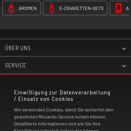
AROMEN
E-ZIGARETTEN-SETS
A
ÜBER UNS
SERVICE
KONTAKT
Einwilligung zur Datenverarbeitung
/ Einsatz von Cookies
RECHTLICHES
Wir verwenden Cookies, damit Sie weiterhin den
ZAHLUNG UND VERSAND
gewohnten Riccardo-Service nutzen können.
Detaillierte Informationen und wie Sie Ihre
Einwilligung jederzeit widerrufen können,