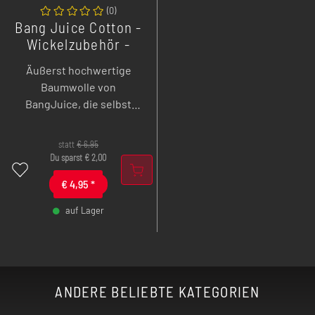
(
0
)
Bang Juice Cotton -
Wickelzubehör -
Watte 10 g
Äußerst hochwertige
Baumwolle von
BangJuice, die selbst
einen für gewöhnlich
verhängnisvollen Dryhit
statt
€
6,95
übersteht und durch ihre
Du sparst
€
2,00
Qualität begeistert.
€
4,95
*
auf Lager
-
+
ANDERE BELIEBTE KATEGORIEN