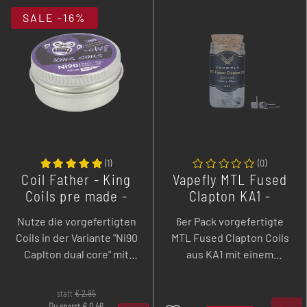
SALE
-16%
(
1
)
(
0
)
Coil Father - King
Vapefly MTL Fused
Coils pre made -
Clapton KA1 -
NI90 26ga*2+360,26
Prebuilt Coil - 1,55
Nutze die vorgefertigten
6er Pack vorgefertigte
Ohm ± 0.05
Ohm - 6 Stk
Coils in der Variante "Ni90
MTL Fused Clapton Coils
Caplton dual core" mit
aus KA1 mit einem
0,26 Ohm im 10er Pack.
Widerstand von 1,55 Ohm.
statt
€
2,95
Du sparst
€
0,46