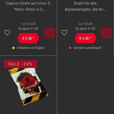
Clapton Draht auf einer 3-
Draht für alle
Meter-Rolle in 2
Backedampfer, die Ihre
verschiedenen Stärken
eigenen Wicklungen
für Ihre
bevorzugen.
statt
€
6,95
statt
€
5,95
Lieblingswicklung.
Du sparst
€
1,00
Du sparst
€
1,00
€
5,95
*
€
4,95
*
teilweise verfügbar
derzeit ausverkauft
-
+
-
+
SALE
-29%