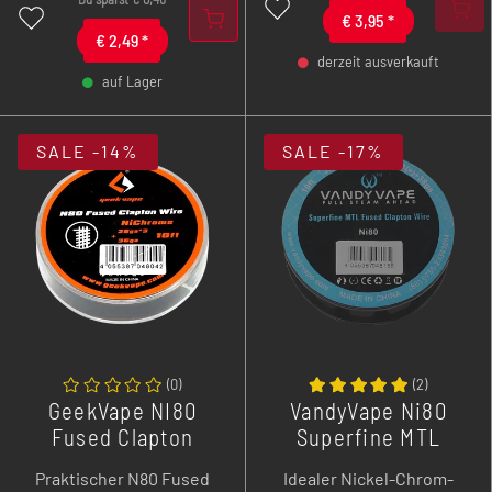
€
3,95
*
€
2,49
*
derzeit ausverkauft
auf Lager
-
+
-
+
SALE
-14%
SALE
-17%
(
0
)
(
2
)
GeekVape NI80
VandyVape Ni80
Fused Clapton
Superfine MTL
Draht - 3 m - 26 ga -
Fused Clapton -
Praktischer N80 Fused
Idealer Nickel-Chrom-
28 ga
30gax2(=)+38ga