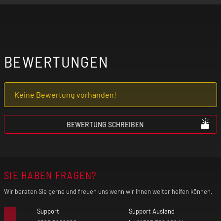
Gewicht: 74 g
Material: PC, Aluminiumlegierung
BEWERTUNGEN
Leistungsbereich: 5 - 35 W
Keine Bewertung vorhanden!
Schnellladefunktion
BEWERTUNG SCHREIBEN
Verschiedene Designs
SIE HABEN FRAGEN?
Bildschirm: 0.96" TFT
Wir beraten Sie gerne und freuen uns wenn wir Ihnen weiter helfen können.
Akkukapazität: 1300 mAh
Support
Support Ausland