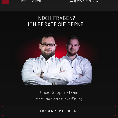
0395 3629820
(+49) 395 362 982 14
Ladespannung: 5 V
NOCH FRAGEN?
Max. Ladestrom: 2 A
ICH BERATE SIE GERNE!
Anschluss: USB-C
Modi: VW
Chipsatz: YiHi SY304J
Schutzfunktionen: Zugdauerbegrenzung,
Unser Support-Team
Niederspannungsschutz, Kurzschlussschutz,
steht Ihnen gern zur Verfügung
Überladungsschutz, Schutz vor zu geringem und
zu hohem Widerstand, Tiefentladungsschutz,
FRAGEN ZUM PRODUKT