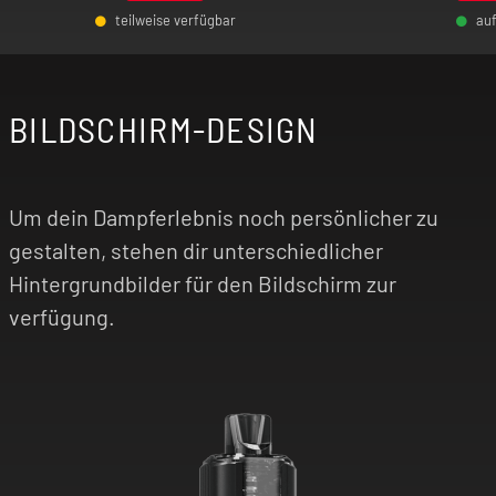
System bist, das Technik und Komfort in einem
teilweise verfügbar
au
eleganten Gehäuse vereint, triffst du mit dem
-
+
-
YiHi SXmini Puremax V2 Pod System die
richtige Wahl.
BILDSCHIRM-DESIGN
Um dein Dampferlebnis noch persönlicher zu
gestalten, stehen dir unterschiedlicher
Hintergrundbilder für den Bildschirm zur
verfügung.