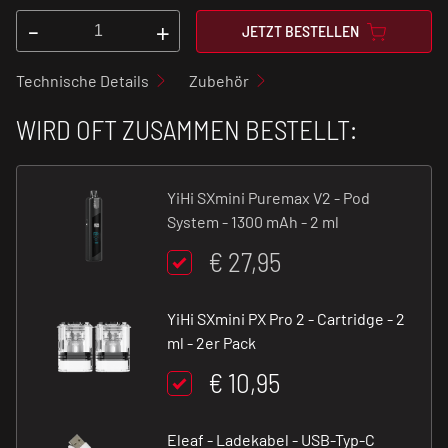
-
+
JETZT BESTELLEN
Technische Details
Zubehör
WIRD OFT ZUSAMMEN BESTELLT:
YiHi SXmini Puremax V2 - Pod
System - 1300 mAh - 2 ml
€ 27,95
YiHi SXmini PX Pro 2 - Cartridge - 2
ml - 2er Pack
€ 10,95
Eleaf - Ladekabel - USB-Typ-C