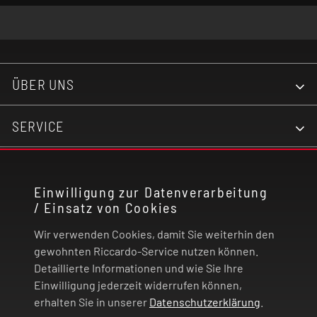
Überhitzungsschutz
Zugverhalten: MTL - DL
ÜBER UNS
Wechselbares Drip-Tip
SERVICE
Zugautomatik
KONTAKT
Liquidkapazität: 2 ml
Einwilligung zur Datenverarbeitung
/ Einsatz von Cookies
RECHTLICHES
Befüllmechanismus: Side-Fill
Wir verwenden Cookies, damit Sie weiterhin den
ZAHLUNG UND VERSAND
gewohnten Riccardo-Service nutzen können.
Side-Airflow
Detaillierte Informationen und wie Sie Ihre
Einwilligung jederzeit widerrufen können,
VERTRAG WIDERRUFEN
erhalten Sie in unserer
Datenschutzerklärung
.