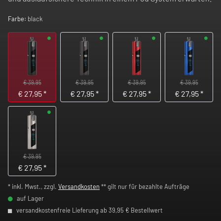
Farbe:
black
€ 39,95
€ 39,95
€ 39,95
€ 39,95
€
27,95
*
€
27,95
*
€
27,95
*
€
27,95
*
€ 39,95
€
27,95
*
* inkl. Mwst., zzgl.
Versandkosten
** gilt nur für bezahlte Aufträge
auf Lager
versandkostenfreie Lieferung ab 39,95 € Bestellwert