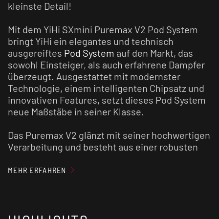
kleinste Detail!
Mit dem YiHi SXmini Puremax V2 Pod System
bringt YiHi ein elegantes und technisch
ausgereiftes
Pod System
auf den Markt, das
sowohl Einsteiger, als auch erfahrene Dampfer
überzeugt. Ausgestattet mit modernster
Technologie, einem intelligenten Chipsatz und
innovativen Features, setzt dieses Pod System
neue Maßstäbe in seiner Klasse.
Das Puremax V2 glänzt mit seiner hochwertigen
Verarbeitung und besteht aus einer robusten
Aluminiumlegierung und PC-Kunststoff. Trotz
seiner kompakten Maße steckt jede Menge
MEHR ERFAHREN
Leistung unter der Haube: Der integrierte 1300
mAh Akku liefert bis zu 35 Watt – ideal für MTL,
RDL und DL-Dampfer. Dank Schnellladefunktion
ist der Akku innerhalb kürzester Zeit