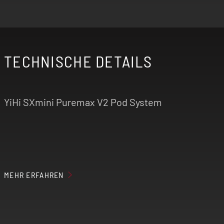
TECHNISCHE DETAILS
YiHi SXmini Puremax V2 Pod System
Höhe: 104 mm
MEHR ERFAHREN
Breite: 27,5 mm
Tiefe: 19,8 mm