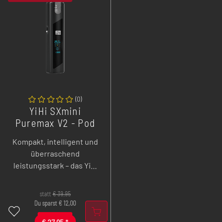
(
0
)
YiHi SXmini
Puremax V2 - Pod
System - 1300 mAh -
Kompakt, intelligent und
2 ml
überraschend
leistungsstark – das YiHi
SXmini Puremax V2 Pod
System überzeugt mit 35
statt
€
39,95
Watt Power, smartem
Du sparst
€
12,00
Chipsatz und innovativem
€
27,95
*