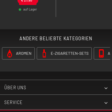
Liquid-Warnsystem.
Ideal für alle, die
auf Lager
modernes Design,
-
+
intensiven Geschmack
und auslaufsichere
Technik in einem Pod
System erwarten.
ANDERE BELIEBTE KATEGORIEN
AROMEN
E-ZIGARETTEN-SETS
A
ÜBER UNS
SERVICE