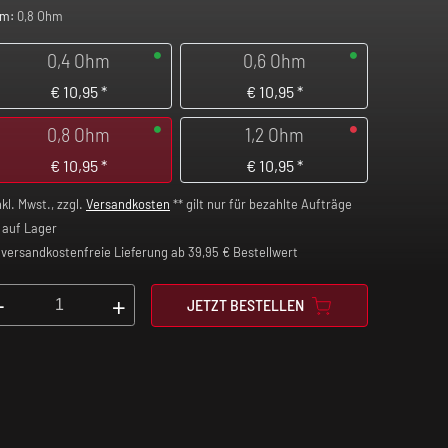
m:
0,8 Ohm
0,4 Ohm
0,6 Ohm
€
10,95
*
€
10,95
*
0,8 Ohm
1,2 Ohm
€
10,95
*
€
10,95
*
nkl. Mwst., zzgl.
Versandkosten
** gilt nur für bezahlte Aufträge
auf Lager
versandkostenfreie Lieferung ab 39,95 € Bestellwert
-
+
JETZT BESTELLEN