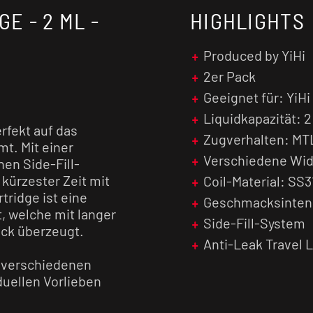
GE - 2 ML -
HIGHLIGHTS
Produced by YiHi
2er Pack
Geeignet für: YiH
Liquidkapazität: 2
rfekt auf das
Zugverhalten: MTL
t. Mit einer
Verschiedene Wi
hen Side-Fill-
kürzester Zeit mit
Coil-Material: SS
tridge ist eine
Geschmacksinten
, welche mit langer
Side-Fill-System
ck überzeugt.
Anti-Leak Travel 
n verschiedenen
duellen Vorlieben