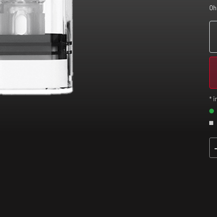
Oh
* i