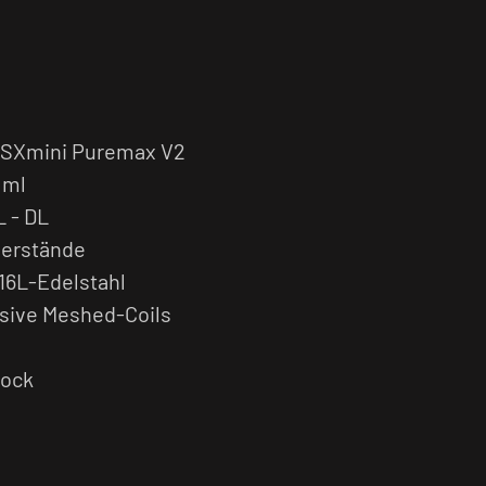
i SXmini Puremax V2
 ml
 - DL
derstände
316L-Edelstahl
sive Meshed-Coils
Lock