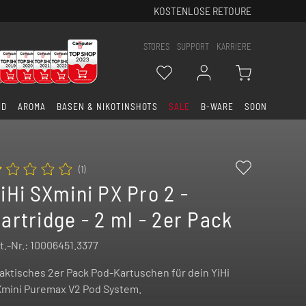
KOSTENLOSE RETOURE
STORES
SUPPORT
KARRIERE
ID
AROMA
BASEN & NIKOTINSHOTS
SALE
B-WARE
SOON
(
1
)
iHi SXmini PX Pro 2 -
artridge - 2 ml - 2er Pack
t.-Nr.:
10006451.3377
aktisches 2er Pack Pod-Kartuschen für dein YiHi
mini Puremax V2 Pod System.