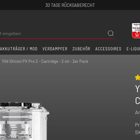
30 TAGE RÜCKGABERECHT
AKKUTRÄGER / MOD
VERDAMPFER
ZUBEHÖR
ACCESSOIRES
E-LIQU
YiHi SXmini PX Pro 2 - Cartridge - 2 ml - 2er Pack
Y
C
Ar
Pr
SX