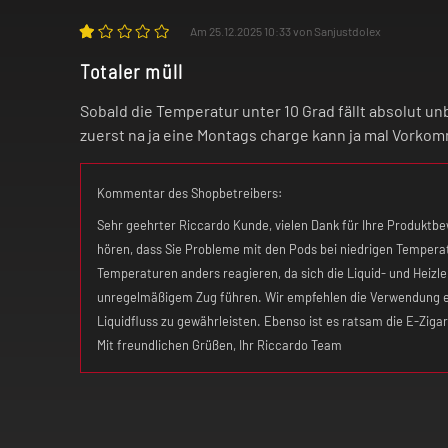
Am 25.12.2025 10:33 von Sanjustdolex
Totaler müll
Sobald die Temperatur unter 10 Grad fällt absolut unb
zuerst na ja eine Montags charge kann ja mal Vorkom
Kommentar des Shopbetreibers:
Sehr geehrter Riccardo Kunde, vielen Dank für Ihre Produktbewe
hören, dass Sie Probleme mit den Pods bei niedrigen Tempera
Temperaturen anders reagieren, da sich die Liquid- und Heizle
unregelmäßigem Zug führen. Wir empfehlen die Verwendung e
Liquidfluss zu gewährleisten. Ebenso ist es ratsam die E-Ziga
Mit freundlichen Grüßen, Ihr Riccardo Team ​