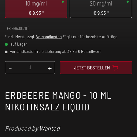
10 mg/ml
20 mg/ml
€
9,95
*
€
9,95
*
(€ 995,00/1L)
* inkl. Mwst., zzgl.
Versandkosten
** gilt nur für bezahlte Aufträge
auf Lager
versandkostenfreie Lieferung ab 39,95 € Bestellwert
-
+
JETZT BESTELLEN
ERDBEERE MANGO - 10 ML
NIKOTINSALZ LIQUID
Produced by
Wanted