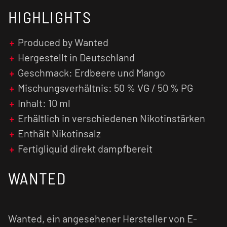
normalen nikotinhaltigen E-Liquids weniger
HIGHLIGHTS
kratzig und verursachen einen geringen Flash
(Throat Hit). Zusätzlich wird das Nikotinsalz
schneller vom menschlichen Organismus
Produced by Wanted
verarbeitet, was zu einer früheren
Hergestellt in Deutschland
Nikotinsättigung führt.
Geschmack: Erdbeere und Mango
Mischungsverhältnis: 50 % VG / 50 % PG
Inhalt: 10 ml
Erhältlich in verschiedenen Nikotinstärken
Enthält Nikotinsalz
Fertigliquid direkt dampfbereit
WANTED
Wanted, ein angesehener Hersteller von E-