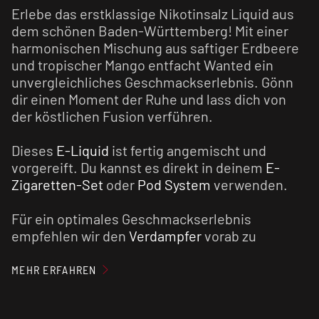
Erlebe das erstklassige Nikotinsalz Liquid aus
dem schönen Baden-Württemberg! Mit einer
harmonischen Mischung aus saftiger Erdbeere
und tropischer Mango entfacht Wanted ein
unvergleichliches Geschmackserlebnis. Gönn
dir einen Moment der Ruhe und lass dich von
der köstlichen Fusion verführen.
Dieses
E-Liquid
ist fertig angemischt und
vorgereift. Du kannst es direkt in deinem
E-
Zigaretten-Set
oder
Pod System
verwenden.
Für ein optimales Geschmackserlebnis
empfehlen wir den
Verdampfer
vorab zu
reinigen und den Verdampferkopf ggf. zu
tauschen.
MEHR ERFAHREN
Nikotinsalz Liquids sind im Vergleich zu