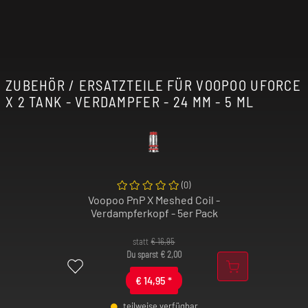
ZUBEHÖR / ERSATZTEILE FÜR VOOPOO UFORCE
X 2 TANK - VERDAMPFER - 24 MM - 5 ML
(
0
)
Voopoo PnP X Meshed Coil -
Verdampferkopf - 5er Pack
statt
€
16,95
Du sparst
€
2,00
€
14,95
*
teilweise verfügbar