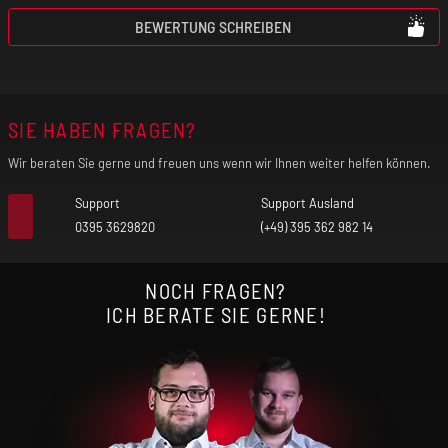
Liquidkapazität: 5 ml
BEWERTUNG SCHREIBEN
Befüllmechanismus: Topfill
SIE HABEN FRAGEN?
Airflow: stufenlos einstellbare Top Airflow
Wir beraten Sie gerne und freuen uns wenn wir Ihnen weiter helfen können.
Support
Support Ausland
0395 3629820
(+49) 395 362 982 14
NOCH FRAGEN?
ICH BERATE SIE GERNE!