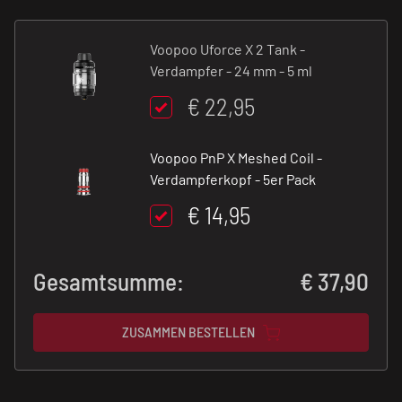
Voopoo Uforce X 2 Tank -
Verdampfer - 24 mm - 5 ml
€ 22,95
Voopoo PnP X Meshed Coil -
Verdampferkopf - 5er Pack
€ 14,95
Gesamtsumme:
€
37,90
ZUSAMMEN BESTELLEN