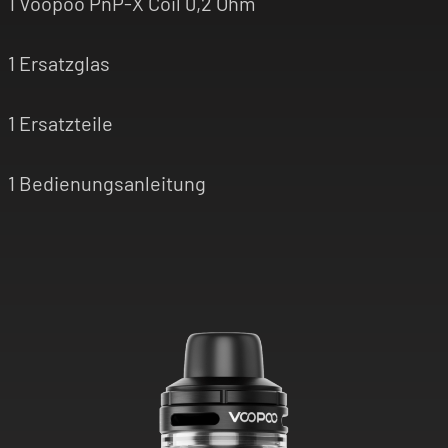
1 Voopoo PnP-X Coil 0,2 Ohm
1 Ersatzglas
1 Ersatzteile
1 Bedienungsanleitung