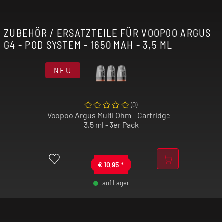
garantiert einen jederzeit sicheren Betrieb.
ZUBEHÖR / ERSATZTEILE FÜR VOOPOO ARGUS
Ob als zuverlässiges Starterset für Umsteiger
G4 - POD SYSTEM - 1650 MAH - 3,5 ML
oder als leistungsstarkes Zweitgerät für Profis:
Wer das Voopoo Argus G4 kaufen möchte, erhält
ein technisch ausgereiftes
Pod System
, das
NEU
Design und Funktionalität perfekt kombiniert.
(
0
)
Voopoo Argus Multi Ohm - Cartridge -
3,5 ml - 3er Pack
€
10,95
*
auf Lager
-
+