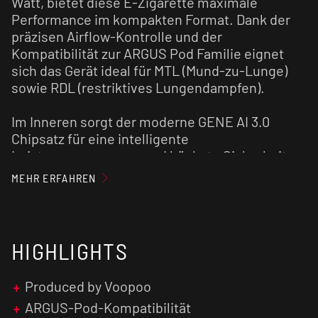
Watt, bietet diese E-Zigarette maximale
Performance im kompakten Format. Dank der
präzisen Airflow-Kontrolle und der
Kompatibilität zur ARGUS Pod Familie eignet
sich das Gerät ideal für MTL (Mund-zu-Lunge)
sowie RDL (restriktives Lungendampfen).
Im Inneren sorgt der moderne GENE AI 3.0
Chipsatz für eine intelligente
Leistungsanpassung und höchste Sicherheit.
Das brillante 0,85 Zoll TFT-Farbdisplay liefert
MEHR ERFAHREN
alle relevanten Daten auf einen Blick, während
die komfortable Zugautomatik für ein intuitives
Dampferlebnis ohne Tastendruck sorgt.
Geladen wird der High-Density-Akku schnell
HIGHLIGHTS
und zeitgemäß via USB-C mit 2 Ampere
Ladestrom.
Produced by Voopoo
ARGUS-Pod-Kompatibilität
Die im Set enthaltene Voopoo Argus Multi Ohm