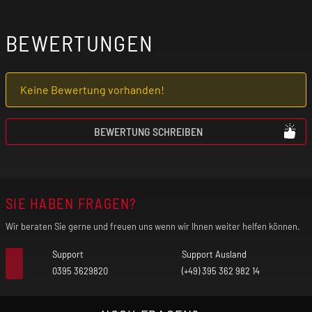
Aluminiumlegierung, PCTG
BEWERTUNGEN
Leistungsbereich: 5 W - 35 W
Keine Bewertung vorhanden!
ARGUS-Pod-Kompatibilität
BEWERTUNG SCHREIBEN
Bildschirm: 0,85" TFT Farbdisplay
Akkukapazität: 1650 mAh
SIE HABEN FRAGEN?
Max. Ladestrom: 5 V / 2 A
Wir beraten Sie gerne und freuen uns wenn wir Ihnen weiter helfen können.
Support
Support Ausland
Anschluss: USB-C
0395 3629820
(+49) 395 362 982 14
Chipsatz: GENE AI 3.0