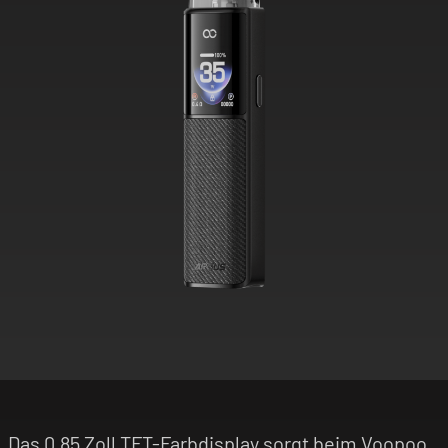
Das 0,85 Zoll TFT-Farbdisplay sorgt beim Voopoo