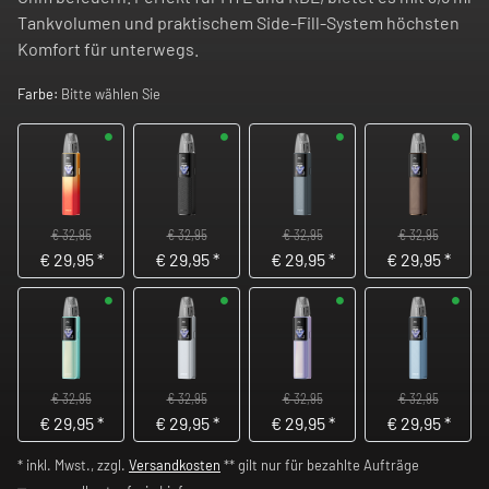
Tankvolumen und praktischem Side-Fill-System höchsten
Komfort für unterwegs.
Farbe:
Bitte wählen Sie
€ 32,95
€ 32,95
€ 32,95
€ 32,95
€
29,95
*
€
29,95
*
€
29,95
*
€
29,95
*
€ 32,95
€ 32,95
€ 32,95
€ 32,95
€
29,95
*
€
29,95
*
€
29,95
*
€
29,95
*
* inkl. Mwst., zzgl.
Versandkosten
** gilt nur für bezahlte Aufträge