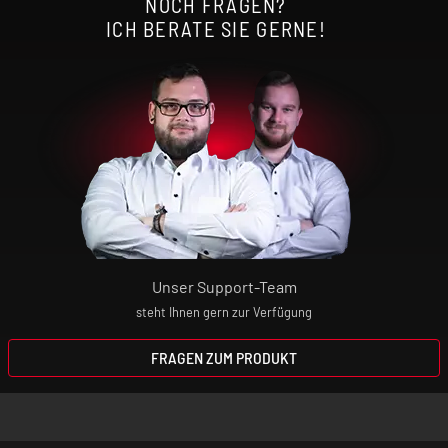
NOCH FRAGEN?
ICH BERATE SIE GERNE!
Schutzfunktionen: Kontaktschutz,
Zugdauerbegrenzung 5 Sek., Kurzschlussschutz,
Tiefentladungsschutz, Überladeschutz,
Überhitzungsschutz, Überstromschutz,
Maximalleistungsschutz
Zugverhalten: MTL - RDL
Unser Support-Team
Liquidkapazität: 3,5 ml
steht Ihnen gern zur Verfügung
Befüllmechanismus: Sidefill
FRAGEN ZUM PRODUKT
Airflow: Airflow-Slider an der Rückseite des
Gerätes