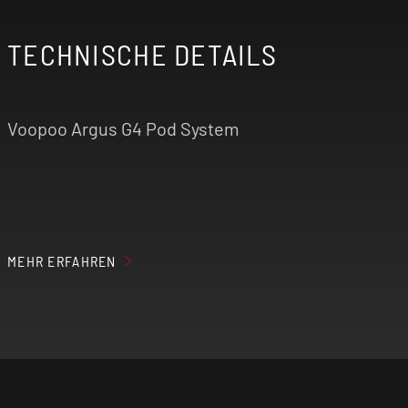
TECHNISCHE DETAILS
Voopoo Argus G4 Pod System
Höhe: 121 mm
MEHR ERFAHREN
Breite: 27,6 mm
Tiefe: 16,6 mm
Material: Zinklegierung, Leder,