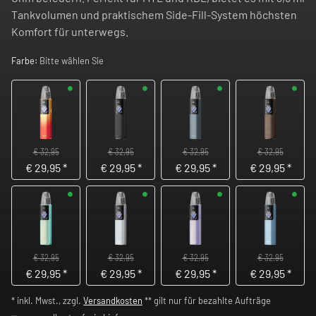
Tankvolumen und praktischem Side-Fill-System höchsten
Komfort für unterwegs.
Farbe:
Bitte wählen Sie
€ 32,95
€ 32,95
€ 32,95
€ 32,95
€
29,95
*
€
29,95
*
€
29,95
*
€
29,95
*
€ 32,95
€ 32,95
€ 32,95
€ 32,95
€
29,95
*
€
29,95
*
€
29,95
*
€
29,95
*
* inkl. Mwst., zzgl.
Versandkosten
** gilt nur für bezahlte Aufträge