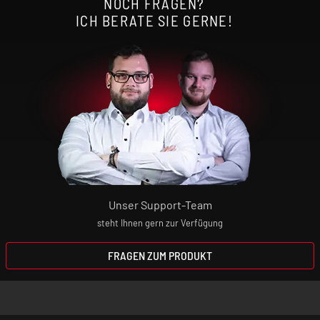
NOCH FRAGEN?
ICH BERATE SIE GERNE!
Schutzfunktionen: Kontaktschutz,
Zugdauerbegrenzung 5 Sek., Kurzschlussschutz,
Tiefentladungsschutz, Überladeschutz,
Überhitzungsschutz, Überstromschutz,
Maximalleistungsschutz
Zugverhalten: MTL - RDL
Unser Support-Team
Liquidkapazität: 3,5 ml
steht Ihnen gern zur Verfügung
Befüllmechanismus: Sidefill
FRAGEN ZUM PRODUKT
Airflow: Airflow-Slider an der Rückseite des
Gerätes