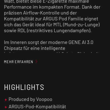
Watt, bietet diese E-Zigarette maximale
Performance im kompakten Format. Dank der
präzisen Airflow-Kontrolle und der
Kompatibilität zur ARGUS Pod Familie eignet
sich das Gerät ideal für MTL (Mund-zu-Lunge)
sowie RDL (restriktives Lungendampfen).
Im Inneren sorgt der moderne GENE AI 3.0
Chipsatz für eine intelligente
Leistungsanpassung und höchste Sicherheit.
Das brillante 0,85 Zoll TFT-Farbdisplay liefert
MEHR ERFAHREN
alle relevanten Daten auf einen Blick, während
die komfortable Zugautomatik für ein intuitives
Dampferlebnis ohne Tastendruck sorgt.
Geladen wird der High-Density-Akku schnell
HIGHLIGHTS
und zeitgemäß via USB-C mit 2 Ampere
Ladestrom.
Produced by Voopoo
ARGUS-Pod-Kompatibilität
Die im Set enthaltene Voopoo Argus Multi Ohm