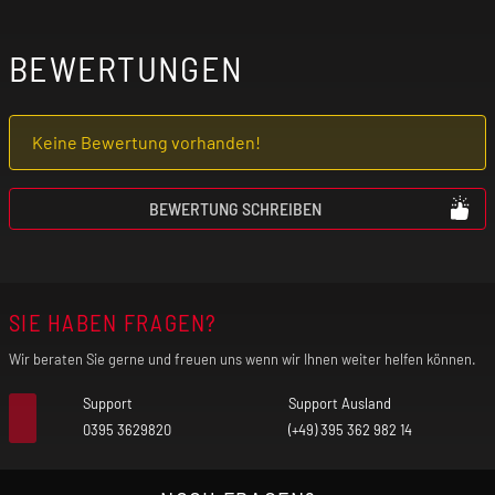
Aluminiumlegierung, PCTG
BEWERTUNGEN
Leistungsbereich: 5 W - 35 W
Keine Bewertung vorhanden!
ARGUS-Pod-Kompatibilität
BEWERTUNG SCHREIBEN
Bildschirm: 0,85" TFT Farbdisplay
Akkukapazität: 1650 mAh
SIE HABEN FRAGEN?
Max. Ladestrom: 5 V / 2 A
Wir beraten Sie gerne und freuen uns wenn wir Ihnen weiter helfen können.
Support
Support Ausland
Anschluss: USB-C
0395 3629820
(+49) 395 362 982 14
Chipsatz: GENE AI 3.0