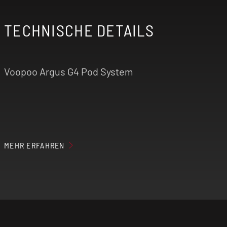
TECHNISCHE DETAILS
Voopoo Argus G4 Pod System
Höhe: 121 mm
MEHR ERFAHREN
Breite: 27,6 mm
Tiefe: 16,6 mm
Material: Zinklegierung, Leder,