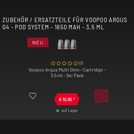
garantiert einen jederzeit sicheren Betrieb.
ZUBEHÖR / ERSATZTEILE FÜR VOOPOO ARGUS
Ob als zuverlässiges Starterset für Umsteiger
G4 - POD SYSTEM - 1650 MAH - 3,5 ML
oder als leistungsstarkes Zweitgerät für Profis:
Wer das Voopoo Argus G4 kaufen möchte, erhält
ein technisch ausgereiftes
Pod System
, das
NEU
Design und Funktionalität perfekt kombiniert.
(
0
)
Voopoo Argus Multi Ohm - Cartridge -
3,5 ml - 3er Pack
€
10,95
*
auf Lager
-
+