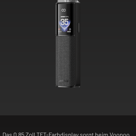
Das 0,85 Zoll TFT-Farbdisplay sorgt beim Voopoo