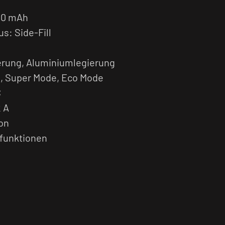
100 mAh
s: Side-Fill
ierung, Aluminiumlegierung
, Super Mode, Eco Mode
C
2 A
on
zfunktionen