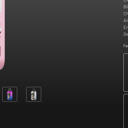
Bi
Ch
Ai
En
De
Fa