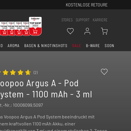
KOSTENLOSE RETOURE
STORES
SUPPORT
KARRIERE
ID
AROMA
BASEN & NIKOTINSHOTS
SALE
B-WARE
SOON
(
2
)
oopoo Argus A - Pod
ystem - 1100 mAh - 3 ml
t.-Nr.:
10006099.5097
s Voopoo Argus A Pod System beeindruckt mit
nem kraftvollen 1100 mAh Akku, einer
quidkapazität von 3 ml und einem stylischen 2-Zonen