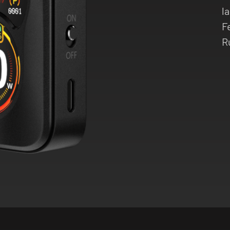
l
F
R