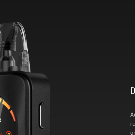
ils kompatibel.
 Alltagsbegleiter
en sein kann. Jetzt
D
A
r
u