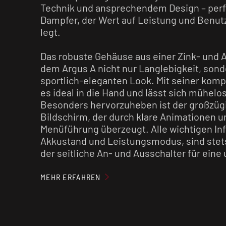
Technik und ansprechendem Design – perfe
Dampfer, der Wert auf Leistung und Benut
legt.
Das robuste Gehäuse aus einer Zink- und
dem Argus A nicht nur Langlebigkeit, son
sportlich-eleganten Look. Mit seiner kom
es ideal in die Hand und lässt sich mühelo
Besonders hervorzuheben ist der großzüg
Bildschirm, der durch klare Animationen u
Menüführung überzeugt. Alle wichtigen In
Akkustand und Leistungsmodus, sind stets
der seitliche An- und Ausschalter für eine
Handhabung sorgt.
MEHR ERFAHREN
Das Herzstück des Argus A ist der leistun
Akku, der eine Ausgangsleistung von bis z
ermöglicht. Dank der schnellen USB-C-La
Fast-Charging ist dein
Pod System
in kürze