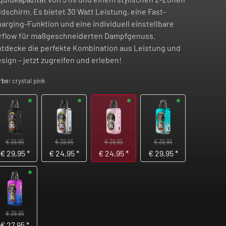
ldschirm. Es bietet 30 Watt Leistung, eine Fast-
arging-Funktion und eine individuell einstellbare
rflow für maßgeschneiderten Dampfgenuss.
tdecke die perfekte Kombination aus Leistung und
sign – jetzt zugreifen und erleben!
rbe:
crystal pink
€ 39,95
€ 39,95
€ 39,95
€ 39,95
€
29,95
*
€
24,95
*
€
24,95
*
€
29,95
*
€ 39,95
€
27,95
*