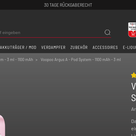
30 TAGE RÜCKGABERECHT
AKKUTRÄGER / MOD
VERDAMPFER
ZUBEHÖR
ACCESSOIRES
E-LIQU
m - 3 ml - 1100 mAh
Voopoo Argus A - Pod System - 1100 mAh - 3 ml
V
S
Ar
Da
ei
Li