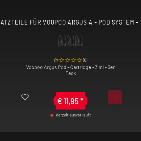
rgt dabei für eine
alten und
ATZTEILE FÜR VOOPOO ARGUS A - POD SYSTEM - 1
und
- und Super-Modus –
anpassen: von
ensiven Dampf- und
(
0
)
Voopoo Argus Pod - Cartridge - 3 ml - 3er
en Airflow-Regler
Pack
stellen, was das Pod
mpfen geeignet
€
11,95
*
t von 3 ml und lassen
üllen. Dank der
derzeit ausverkauft
st im Gerät. Die
-
+
n intensiven
A Pod System ist