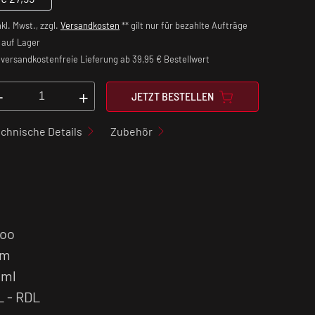
nkl. Mwst., zzgl.
Versandkosten
** gilt nur für bezahlte Aufträge
auf Lager
versandkostenfreie Lieferung ab 39,95 € Bestellwert
-
+
JETZT BESTELLEN
chnische Details
Zubehör
poo
rm
 ml
L - RDL