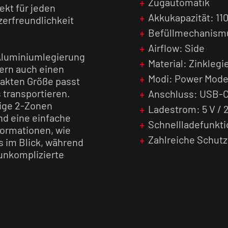
Zugautomatik
kt für jeden
Akkukapazität: 1
zerfreundlichkeit
Befüllmechanismu
Airflow: Side
 Aluminiumlegierung
Material: Zinkleg
dern auch einen
Modi: Power Mode
pakten Größe passt
s transportieren.
Anschluss: USB-
ige 2-Zonen
Ladestrom: 5 V / 
nd eine einfache
Schnellladefunkti
formationen, wie
Zahlreiche Schut
 im Blick, während
 unkomplizierte
gsstarke 1100 mAh
u 30 Watt
defunktion mit 2A
ster Zeit wieder