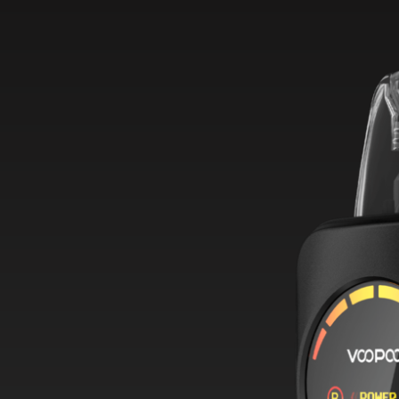
mit allen bisherigen Argus Pods und ITO Co
Mach das Voopoo Argus A zu deinem neuen
und erlebe, wie einfach und flexibel Dampf
bestellen und genießen!