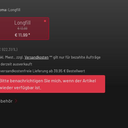
oma:
Longfill
Longfill
€ 13,99
€
11,99
*
€ 922,31/1L)
nkl. Mwst., zzgl.
Versandkosten
** gilt nur für bezahlte Aufträge
derzeit ausverkauft
versandkostenfreie Lieferung ab 39,95 € Bestellwert
Bitte benachrichtigen Sie mich, wenn der Artikel
wieder verfügbar ist.
ubehör