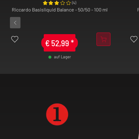
(
4
)
Riccardo Basisliquid Balance - 50/50 - 100 ml
€
52,99
*
auf Lager
-
+