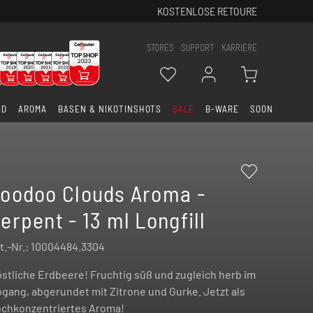
KOSTENLOSE RETOURE
STORES
SUPPORT
KARRIERE
ID
AROMA
BASEN & NIKOTINSHOTS
SALE
B-WARE
SOON
oodoo Clouds Aroma -
erpent - 13 ml Longfill
t.-Nr.:
10004484.3304
stliche Erdbeere! Fruchtig süß und zugleich herb im
gang, abgerundet mit Zitrone und Gurke. Jetzt als
chkonzentriertes Aroma!