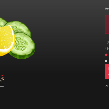
Ar
(
* i
Z