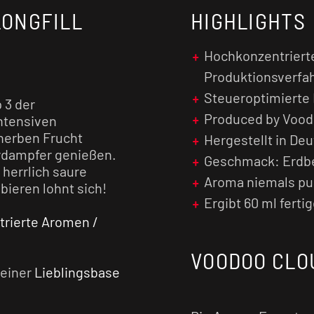
LONGFILL
HIGHLIGHTS
Hochkonzentriert
Produktionsverfa
Steueroptimierte
 3 der
Produced by Vood
intensiven
herben Frucht
Hergestellt in De
erdampfer genießen.
Geschmack: Erdbe
herrlich saure
Aroma niemals pu
bieren lohnt sich!
Ergibt 60 ml ferti
rierte Aromen /
VOODOO CLO
deiner
Lieblingsbase