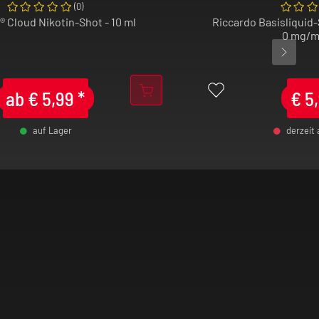
(
0
)
® Cloud Nikotin-Shot - 10 ml
Riccardo Basisliquid-
0 mg/ml
ab
€
5,99
*
€
5
auf Lager
derzeit
-
+