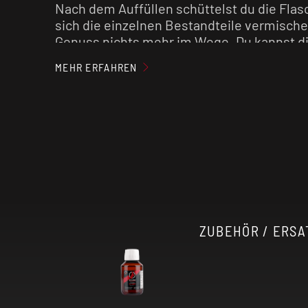
Nach dem Auffüllen schüttelst du die Flas
sich die einzelnen Bestandteile vermische
Genuss nichts mehr im Wege. Du kannst d
MEHR ERFAHREN
Unser Tipp: Der Geschmack wird in der Rege
länger das fertig gemischte
E-Liquid
reift.
Achtung:
Aroma
niemals pur dampfen!
ZUBEHÖR / ERSA