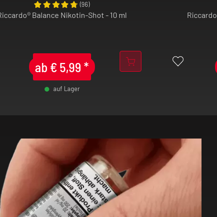
(
96
)
Riccardo® Balance Nikotin-Shot - 10 ml
Riccardo
ab
€
5,99
*
auf Lager
-
+
-