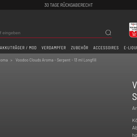
30 TAGE RÜCKGABERECHT
AKKUTRÄGER / MOD
VERDAMPFER
ZUBEHÖR
ACCESSOIRES
E-LIQU
Aroma
Voodoo Clouds Aroma - Serpent - 13 ml Longfill
V
S
Ar
Kö
Ab
ho