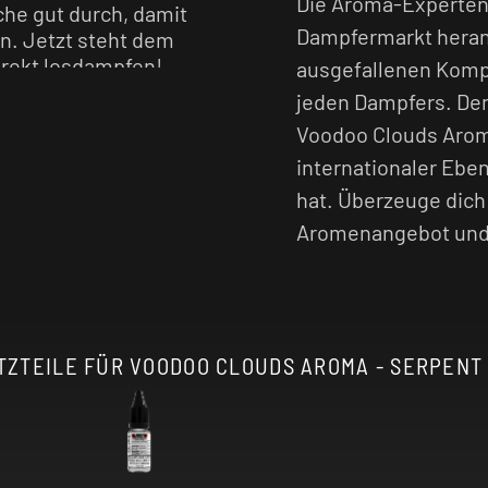
Die Aroma-Experten 
che gut durch, damit
Dampfermarkt heran
n. Jetzt steht dem
irekt losdampfen!
ausgefallenen Komp
jeden Dampfers. Den
l intensiver, je
Voodoo Clouds Arome
internationaler Eb
hat. Überzeuge dich 
Aromenangebot und f
TZTEILE FÜR VOODOO CLOUDS AROMA - SERPENT -