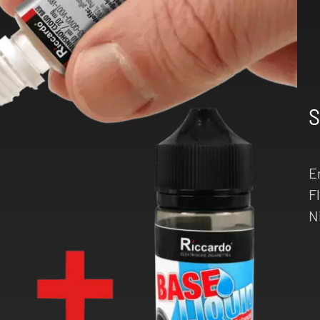
S
E
F
N