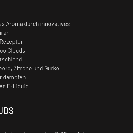
es Aroma durch innovatives
hren
 Rezeptur
oo Clouds
utschland
ere, Zitrone und Gurke
r dampfen
ges E-Liquid
UDS