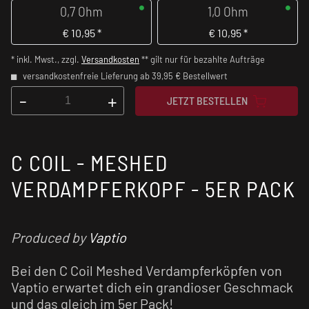
0,7 Ohm
1,0 Ohm
€
10,95
*
€
10,95
*
* inkl. Mwst., zzgl.
Versandkosten
** gilt nur für bezahlte Aufträge
versandkostenfreie Lieferung ab 39,95 € Bestellwert
-
+
JETZT BESTELLEN
C COIL - MESHED
VERDAMPFERKOPF - 5ER PACK
Produced by
Vaptio
Bei den C Coil Meshed Verdampferköpfen von
Vaptio erwartet dich ein grandioser Geschmack
und das gleich im 5er Pack!