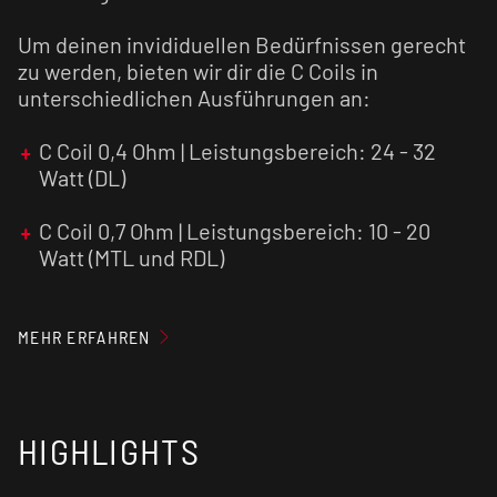
Um deinen invididuellen Bedürfnissen gerecht
zu werden, bieten wir dir die C Coils in
unterschiedlichen Ausführungen an:
C Coil 0,4 Ohm | Leistungsbereich: 24 - 32
Watt (DL)
C Coil 0,7 Ohm | Leistungsbereich: 10 - 20
Watt (MTL und RDL)
C Coil 1,0 Ohm | Leistungsbereich: 8 - 13 Watt
(MTL)
MEHR ERFAHREN
Überzeuge dich selbst von der Qualität dieser
HIGHLIGHTS
spitzenmäßigen Coils!