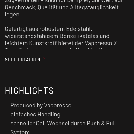
Geschmack, Qualität und Alltagstauglichkeit
legen.
Gefertigt aus robustem Edelstahl,
widerstandsfähigem Borosilikatglas und
leichtem Kunststoff bietet der Vaporesso X
Tank T eine hervorragende Kombination aus
Stabilität und ergonomischer Handhabung. Mit
MEHR ERFAHREN
seinem schlanken Durchmesser von 20 mm und
einer Höhe von 64,5 mm passt der Vaporesso X
Tank T optimal auf kompakte Akkuträger oder
Side-by-Side-Geräte. Trotz der handlichen
HIGHLIGHTS
Größe fasst der Tank 3 ml E-Liquid und sorgt
damit für zuverlässige Reichweite im täglichen
Produced by Vaporesso
Einsatz – ein typisches Merkmal der durchdacht
einfaches Handling
konstruierten Vaporesso-Produkte.
schneller Coil Wechsel durch Push & Pull
Das komfortable Top-Fill-System des
System