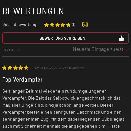
Befüllsystem : Topfill
BEWERTUNGEN
5.0
Gesamtbewertung:
Airflow-Control : Dual Airflow am Top-Cap
(
1
)
BEWERTUNG SCHREIBEN
Anschluss : 510er Gewinde
Insgesamt 1
Material: Edelstahl, Borosillikatglas, Kunststoff
Am 18.1.2026 20:26 von Blauesriff
Drip Tip : 510er
Top Verdampfer
Seit langer Zeit mal wieder ein rundum gelungener
verwendbare Coils : Vaporesso GTX Coils
Verdampfer. Die Zeit das Selbstwickler geschmacklich das
Maß aller Dinge sind, sind ja schon lange vorbei. Dieser
Verdampfer bietet einen sehr guten Geschmack und einen
sehr angenehmen Zug. Mit dem dabei liegenden Bubbleglas
auch mit Sicherheit mehr als die angegebenen 3 ml. Hätte