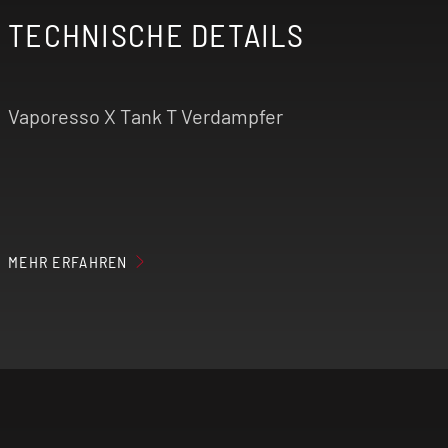
TECHNISCHE DETAILS
Vaporesso X Tank T Verdampfer
Durchmesser: 20 mm
MEHR ERFAHREN
Höhe: 64,5 mm
Gewicht: 50,8 g
Tankvolumen : 3 ml