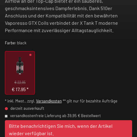
Airflow an der Top-Cap bietet er ein sauberes,
geschmacksintensives Dampferlebnis. Dank 510er
Anschluss und der Kompatibilität mit den bewährten
Vaporesso GTX Coils verbindet der X Tank T moderne
Performance mit zuverlässiger Alltagstauglichkeit.
Farbe:
black
€ 22,95
€
17,95
*
* inkl. Mwst., zzgl.
Versandkosten
** gilt nur für bezahlte Aufträge
derzeit ausverkauft
versandkostenfreie Lieferung ab 39,95 € Bestellwert
Bitte benachrichtigen Sie mich, wenn der Artikel
wieder verfügbar ist.