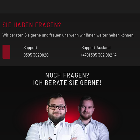
Akkukapazität: 3000 mAh
SIE HABEN FRAGEN?
Max. Ladestrom: 5 V / 2 A
Wir beraten Sie gerne und freuen uns wenn wir Ihnen weiter helfen können.
Support
Support Ausland
Anschluss: USB-C
0395 3629820
(+49) 395 362 982 14
Chipsatz: AXON
NOCH FRAGEN?
ICH BERATE SIE GERNE!
Schutzfunktionen: PLATZHALTER
Zugverhalten: PLATZHALTER
Liquidkapazität: 3 ml