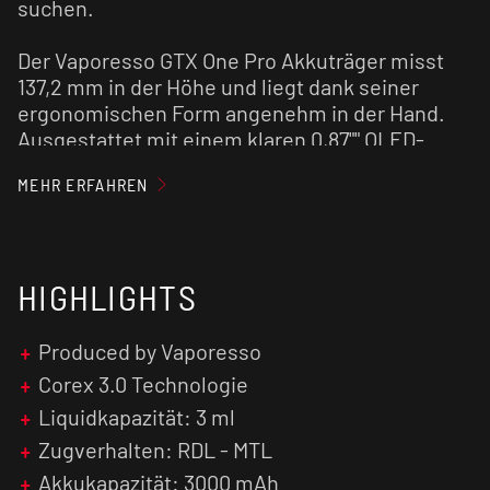
suchen.
Der Vaporesso GTX One Pro Akkuträger misst
137,2 mm in der Höhe und liegt dank seiner
ergonomischen Form angenehm in der Hand.
Ausgestattet mit einem klaren 0,87"" OLED-
Farbdisplay und dem AXON-Chip von Vaporesso
MEHR ERFAHREN
bietet der Vaporesso GTX One Pro eine intuitive
Bedienoberfläche sowie eine präzise Steuerung
im Leistungsbereich von 5 bis 40 Watt. Die
solide Verarbeitung und das elegante Design
HIGHLIGHTS
unterstreichen den Premium-Charakter des
Vaporesso GTX One Pro Kits.
Produced by Vaporesso
Der integrierte 3000-mAh-Akku des Vaporesso
Corex 3.0 Technologie
GTX One Pro ermöglicht eine besonders lange
Liquidkapazität: 3 ml
Laufzeit – bis zu 50 % länger als beim
Zugverhalten: RDL - MTL
Vorgängermodell Vaporesso GTX One. Das
Ergebnis sind bis zu drei Tage Nutzungsdauer,
Akkukapazität: 3000 mAh