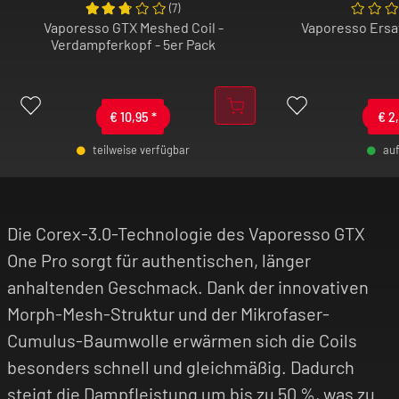
(
7
)
Die moderne COREX-3.0-Technologie
Vaporesso GTX Meshed Coil -
Vaporesso Ersat
vervollständigt das geschmackliche Gesamtbild
Verdampferkopf - 5er Pack
des Vaporesso GTX One Pro. Dank Morph-Mesh-
Struktur und Mikrofaser-Cumulus-Baumwolle
erhitzen die Coils schnell und gleichmäßig, was
€
10,95
*
€
2
bis zu 50 % mehr Geschmack und eine erhöhte
Coil-Lebensdauer ermöglicht. In Verbindung
teilweise verfügbar
au
mit dem Pulsmodus des AXON-Chips liefert das
-
+
-
Vaporesso GTX One Pro Kit eine konstante,
stabile Leistung vom ersten bis zum letzten
Die Corex-3.0-Technologie des Vaporesso GTX
Zug.
One Pro sorgt für authentischen, länger
Das Vaporesso GTX One Pro Kit ist damit eine
anhaltenden Geschmack. Dank der innovativen
rundum überzeugende Wahl für alle, die ein
Morph-Mesh-Struktur und der Mikrofaser-
leistungsstarkes, auslaufsicheres und
Cumulus-Baumwolle erwärmen sich die Coils
geschmacksintensives System von Vaporesso
suchen – kompakt, zuverlässig und perfekt für
besonders schnell und gleichmäßig. Dadurch
den täglichen Gebrauch.
steigt die Dampfleistung um bis zu 50 %, was zu