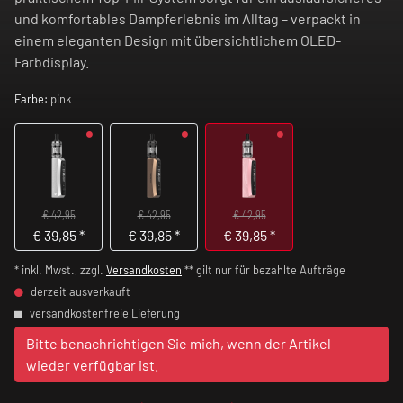
und komfortables Dampferlebnis im Alltag – verpackt in
einem eleganten Design mit übersichtlichem OLED-
Farbdisplay.
Farbe:
pink
€ 42,95
€ 42,95
€ 42,95
€
39,85
*
€
39,85
*
€
39,85
*
* inkl. Mwst., zzgl.
Versandkosten
** gilt nur für bezahlte Aufträge
derzeit ausverkauft
versandkostenfreie Lieferung
Bitte benachrichtigen Sie mich, wenn der Artikel
wieder verfügbar ist.