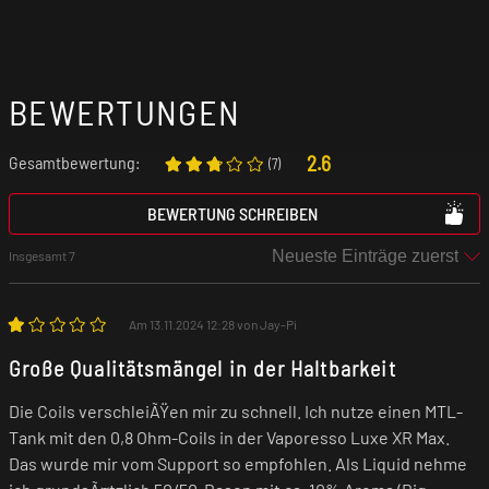
Passend für dein Luxe, Luxe XR, Luxe XR Max
und Luxe X Pro von Vaporesso.
(Die 0,2 Ohm
Variante wird nicht für den Luxe X Pro
BEWERTUNGEN
empfohlen.)
2.6
Gesamtbewertung:
(
7
)
BEWERTUNG SCHREIBEN
Insgesamt 7
Am 13.11.2024 12:28 von Jay-Pi
Große Qualitätsmängel in der Haltbarkeit
Die Coils verschleiÃŸen mir zu schnell. Ich nutze einen MTL-
Tank mit den 0,8 Ohm-Coils in der Vaporesso Luxe XR Max.
Das wurde mir vom Support so empfohlen. Als Liquid nehme