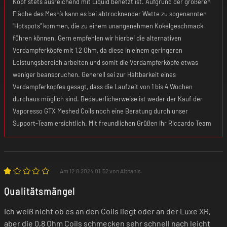
Kopf stets ausreichend mit Liquid benetzt ist. Aufgrund der größeren
Fläche des Mesh’s kann es bei abtrocknender Watte zu sogenannten
"Hotspots" kommen, die zu einem unangenehmen Kokelgeschmack
führen können. Gern empfehlen wir hierbei die alternativen
Verdampferköpfe mit 1,2 Ohm, da diese in einem geringeren
Leistungsbereich arbeiten und somit die Verdampferköpfe etwas
weniger beanspruchen. Generell sei zur Haltbarkeit eines
Verdampferkopfes gesagt, dass die Laufzeit von 1 bis 4 Wochen
durchaus möglich sind. Bedauerlicherweise ist weder der Kauf der
Vaporesso GTX Meshed Coils noch eine Beratung durch unser
Support-Team ersichtlich. Mit freundlichen Grüßen Ihr Riccardo Team
Am 12.8.2024 01:52 von Althanis
Qualitätsmängel
Ich weiß nicht ob es an den Coils liegt oder an der Luxe XR,
aber die 0,8 Ohm Coils schmecken sehr schnell nach leicht