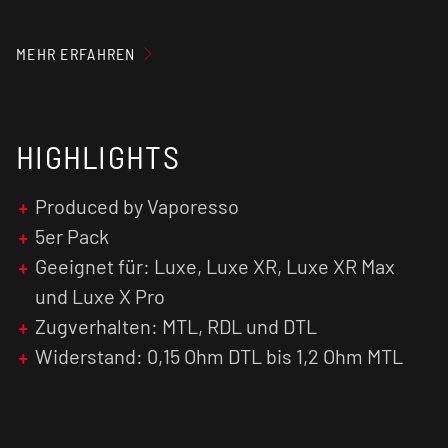
0,3 Ohm DTL Meshed 32 - 45 Watt
MEHR ERFAHREN
HIGHLIGHTS
0,4 Ohm RDL Meshed 26 - 32 Watt
Produced by Vaporesso
0,6 Ohm RDL Meshed 20 - 26 Watt
5er Pack
Geeignet für: Luxe, Luxe XR, Luxe XR Max
und Luxe X Pro
Zugverhalten: MTL, RDL und DTL
0,8 Ohm MTL Meshed 12 - 16 Watt
Widerstand: 0,15 Ohm DTL bis 1,2 Ohm MTL
1,2 Ohm MTL Meshed 8 - 12 Watt