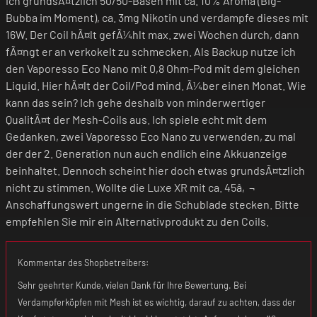
ich grundsÃ¤tzlich 50/50-Basen mit ca. 10% Aroma (Big-
Bubba im Moment), ca. 3mg Nikotin und verdampfe dieses mit
16W. Der Coil hÃ¤lt gefÃ¼hlt max. zwei Wochen durch, dann
fÃ¤ngt er an verkokelt zu schmecken. Als Backup nutze ich
den Vaporesso Eco Nano mit 0,8 Ohm-Pod mit dem gleichen
Liquid. Hier hÃ¤lt der Coil/Pod mind. Ã¼ber einen Monat. Wie
kann das sein? Ich gehe deshalb von minderwertiger
QualitÃ¤t der Mesh-Coils aus. Ich spiele echt mit dem
Gedanken, zwei Vaporesso Eco Nano zu verwenden, zu mal
der der 2. Generation nun auch endlich eine Akkuanzeige
beinhaltet. Dennoch scheint hier doch etwas grundsÃ¤tzlich
nicht zu stimmen. Wollte die Luxe XR mit ca. 45â‚¬
Anschaffungswert ungerne in die Schublade stecken. Bitte
empfehlen Sie mir ein Alternativprodukt zu den Coils.
Kommentar des Shopbetreibers:
Sehr geehrter Kunde, vielen Dank für Ihre Bewertung. Bei
Verdampferköpfen mit Mesh ist es wichtig, darauf zu achten, dass der