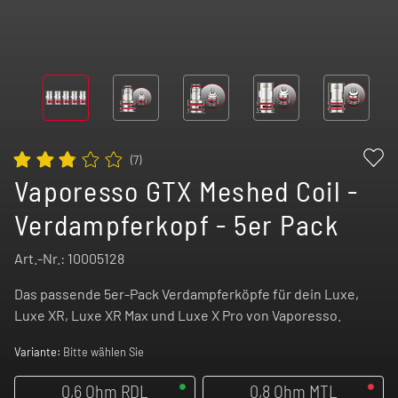
(
7
)
Vaporesso GTX Meshed Coil -
Verdampferkopf - 5er Pack
Art.-Nr.:
10005128
Das passende 5er-Pack Verdampferköpfe für dein Luxe,
Luxe XR, Luxe XR Max und Luxe X Pro von Vaporesso.
Variante:
Bitte wählen Sie
0,6 Ohm RDL
0,8 Ohm MTL