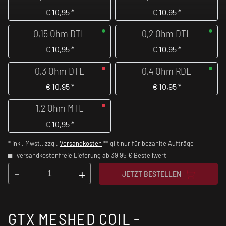
€
10,95
*
€
10,95
*
0,15 Ohm DTL
0,2 Ohm DTL
€
10,95
*
€
10,95
*
0,3 Ohm DTL
0,4 Ohm RDL
€
10,95
*
€
10,95
*
1,2 Ohm MTL
€
10,95
*
* inkl. Mwst., zzgl.
Versandkosten
** gilt nur für bezahlte Aufträge
versandkostenfreie Lieferung ab 39,95 € Bestellwert
-
+
JETZT BESTELLEN
GTX MESHED COIL -