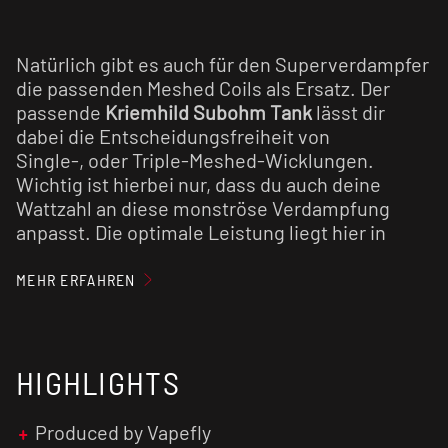
Natürlich gibt es auch für den Superverdampfer
die passenden Meshed Coils als Ersatz. Der
passende
Kriemhild Subohm Tank
lässt dir
dabei die Entscheidungsfreiheit von
Single-, oder Triple-Meshed-Wicklungen.
Wichtig ist hierbei nur, dass du auch deine
Wattzahl an diese monströse Verdampfung
anpasst. Die optimale Leistung liegt hier in
einem Bereich zwischen 50 und 80 Watt, so wird
nicht zu wenig verdampft, aber auch nicht zu
MEHR ERFAHREN
viel. Das heißt im Umkehrschluss, es kommt
weder zum Siffen noch zum Dryhit.
HIGHLIGHTS
Produced by Vapefly