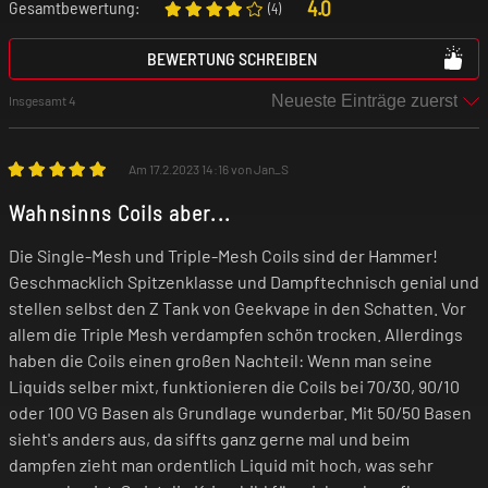
4.0
Gesamtbewertung:
(
4
)
BEWERTUNG SCHREIBEN
Insgesamt 4
Am 17.2.2023 14:16 von Jan_S
Wahnsinns Coils aber...
Die Single-Mesh und Triple-Mesh Coils sind der Hammer!
Geschmacklich Spitzenklasse und Dampftechnisch genial und
stellen selbst den Z Tank von Geekvape in den Schatten. Vor
allem die Triple Mesh verdampfen schön trocken. Allerdings
haben die Coils einen großen Nachteil: Wenn man seine
Liquids selber mixt, funktionieren die Coils bei 70/30, 90/10
oder 100 VG Basen als Grundlage wunderbar. Mit 50/50 Basen
sieht's anders aus, da siffts ganz gerne mal und beim
dampfen zieht man ordentlich Liquid mit hoch, was sehr