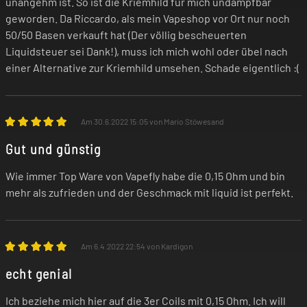
unangehm ist. So ist die Kriemhild für mich undampfbar
geworden. Da Riccardo, als mein Vapeshop vor Ort nur noch
50/50 Basen verkauft hat (Der völlig bescheuerten
Liquidsteuer sei Dank!), muss ich mich wohl oder übel nach
einer Alternative zur Kriemhild umsehen. Schade eigentlich :(
Am 30.6.2022 15:05 von Mario Stöwesand
Gut und günstig
Wie immer Top Ware von Vapefly habe die 0,15 Ohm und bin
mehr als zufrieden und der Geschmack mit liquid ist perfekt.
Am 6.4.2022 22:54 von Kardigon
echt genial
Ich beziehe mich hier auf die 3er Coils mit 0,15 Ohm. Ich will